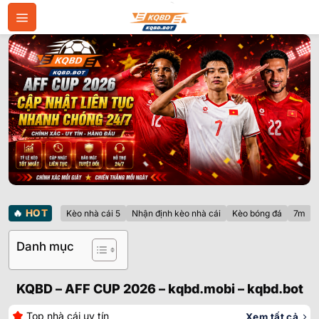
Bỏ
qua
nội
dung
🔥
HOT
Kèo nhà cái 5
Nhận định kèo nhà cái
Kèo bóng đá
7m
Danh mục
KQBD – AFF CUP 2026 – kqbd.mobi – kqbd.bot
Top nhà cái uy tín
Xem tất cả