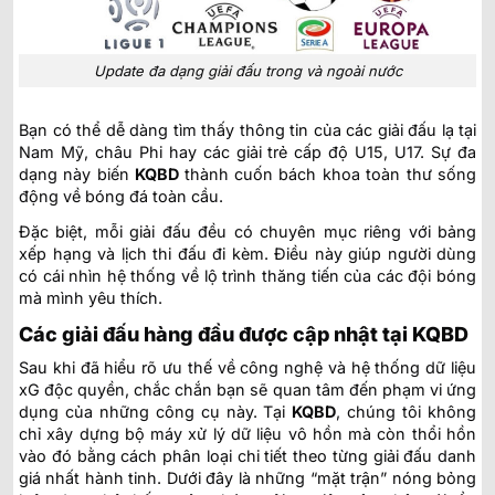
Update đa dạng giải đấu trong và ngoài nước
Bạn có thể dễ dàng tìm thấy thông tin của các giải đấu lạ tại
Nam Mỹ, châu Phi hay các giải trẻ cấp độ U15, U17. Sự đa
dạng này biến
KQBD
thành cuốn bách khoa toàn thư sống
động về bóng đá toàn cầu.
Đặc biệt, mỗi giải đấu đều có chuyên mục riêng với bảng
xếp hạng và lịch thi đấu đi kèm. Điều này giúp người dùng
có cái nhìn hệ thống về lộ trình thăng tiến của các đội bóng
mà mình yêu thích.
Các giải đấu hàng đầu được cập nhật tại KQBD
Sau khi đã hiểu rõ ưu thế về công nghệ và hệ thống dữ liệu
xG độc quyền, chắc chắn bạn sẽ quan tâm đến phạm vi ứng
dụng của những công cụ này. Tại
KQBD
, chúng tôi không
chỉ xây dựng bộ máy xử lý dữ liệu vô hồn mà còn thổi hồn
vào đó bằng cách phân loại chi tiết theo từng giải đấu danh
giá nhất hành tinh. Dưới đây là những “mặt trận” nóng bỏng