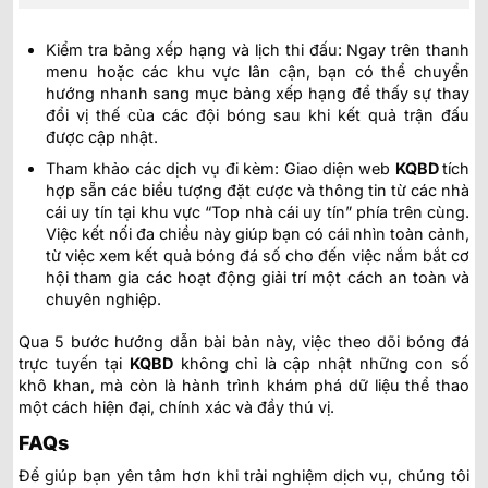
Kiểm tra bảng xếp hạng và lịch thi đấu: Ngay trên thanh
menu hoặc các khu vực lân cận, bạn có thể chuyển
hướng nhanh sang mục bảng xếp hạng để thấy sự thay
đổi vị thế của các đội bóng sau khi kết quả trận đấu
được cập nhật.
Tham khảo các dịch vụ đi kèm: Giao diện web
KQBD
tích
hợp sẵn các biểu tượng đặt cược và thông tin từ các nhà
cái uy tín tại khu vực “Top nhà cái uy tín” phía trên cùng.
Việc kết nối đa chiều này giúp bạn có cái nhìn toàn cảnh,
từ việc xem kết quả bóng đá số cho đến việc nắm bắt cơ
hội tham gia các hoạt động giải trí một cách an toàn và
chuyên nghiệp.
Qua 5 bước hướng dẫn bài bản này, việc theo dõi bóng đá
trực tuyến tại
KQBD
không chỉ là cập nhật những con số
khô khan, mà còn là hành trình khám phá dữ liệu thể thao
một cách hiện đại, chính xác và đầy thú vị.
FAQs
Để giúp bạn yên tâm hơn khi trải nghiệm dịch vụ, chúng tôi