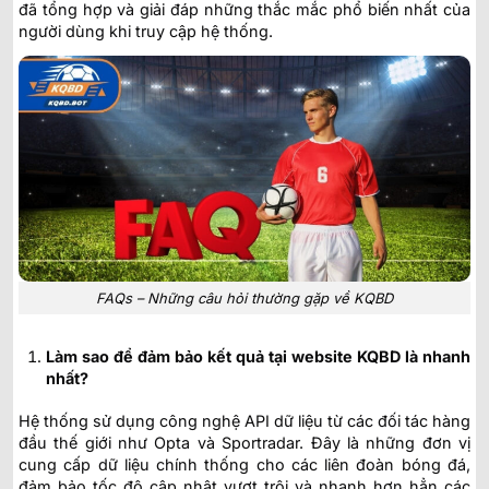
đã tổng hợp và giải đáp những thắc mắc phổ biến nhất của
người dùng khi truy cập hệ thống.
FAQs – Những câu hỏi thường gặp về KQBD
Làm sao để đảm bảo kết quả tại website KQBD là nhanh
nhất?
Hệ thống sử dụng công nghệ API dữ liệu từ các đối tác hàng
đầu thế giới như Opta và Sportradar. Đây là những đơn vị
cung cấp dữ liệu chính thống cho các liên đoàn bóng đá,
đảm bảo tốc độ cập nhật vượt trội và nhanh hơn hẳn các