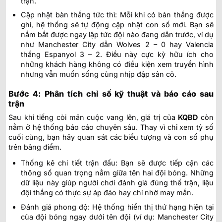
trận.
Cập nhật bàn thắng tức thì: Mỗi khi có bàn thắng được
ghi, hệ thống sẽ tự động cập nhật con số mới. Bạn sẽ
nắm bắt được ngay lập tức đội nào đang dẫn trước, ví dụ
như Manchester City dẫn Wolves 2 – 0 hay Valencia
thắng Espanyol 3 – 2. Điều này cực kỳ hữu ích cho
những khách hàng không có điều kiện xem truyền hình
nhưng vẫn muốn sống cùng nhịp đập sân cỏ.
Bước 4: Phân tích chỉ số kỹ thuật và báo cáo sau
trận
Sau khi tiếng còi mãn cuộc vang lên, giá trị của
KQBD
còn
nằm ở hệ thống báo cáo chuyên sâu. Thay vì chỉ xem tỷ số
cuối cùng, bạn hãy quan sát các biểu tượng và con số phụ
trên bảng điểm.
Thống kê chi tiết trận đấu: Bạn sẽ được tiếp cận các
thông số quan trọng nằm giữa tên hai đội bóng. Những
dữ liệu này giúp người chơi đánh giá đúng thế trận, liệu
đội thắng có thực sự áp đảo hay chỉ nhờ may mắn.
Đánh giá phong độ: Hệ thống hiển thị thứ hạng hiện tại
của đội bóng ngay dưới tên đội (ví dụ: Manchester City