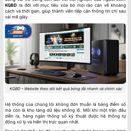
KQBD
ra đời với mục tiêu xóa bỏ mọi rào cản về khoảng
cách và thời gian, giúp thành viên tiếp cận thông tin chỉ sau
vài mili giây.
KQBD – Website theo dõi kết quả bóng đá nhanh và chính xác
Hệ thống của chúng tôi không đơn thuần là bảng điểm số
mà còn là kho tàng dữ liệu khổng lồ. Mỗi khi một trận đấu
diễn ra, hàng ngàn thông số kỹ thuật được hệ thống tự
động xử lý và hiển thị trực quan nhất.