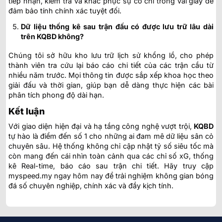
tiếp nhận, kiểm tra và khắc phục sự cố chỉ trong vài giây để
đảm bảo tính chính xác tuyệt đối.
Dữ liệu thống kê sau trận đấu có được lưu trữ lâu dài
trên KQBD không?
Chúng tôi sở hữu kho lưu trữ lịch sử khổng lồ, cho phép
thành viên tra cứu lại báo cáo chi tiết của các trận cầu từ
nhiều năm trước. Mọi thông tin được sắp xếp khoa học theo
giải đấu và thời gian, giúp bạn dễ dàng thực hiện các bài
phân tích phong độ dài hạn.
Kết luận
Với giao diện hiện đại và hạ tầng công nghệ vượt trội,
KQBD
tự hào là điểm đến số 1 cho những ai đam mê dữ liệu sân cỏ
chuyên sâu. Hệ thống không chỉ cập nhật tỷ số siêu tốc mà
còn mang đến cái nhìn toàn cảnh qua các chỉ số xG, thống
kê Real-time, báo cáo sau trận chi tiết. Hãy truy cập
myspeed.my ngay hôm nay để trải nghiệm không gian bóng
đá số chuyên nghiệp, chính xác và đầy kịch tính.