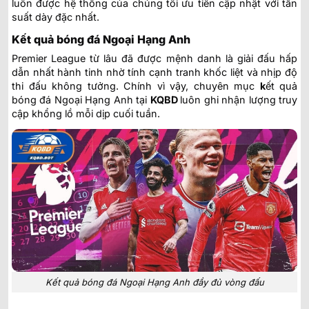
luôn được hệ thống của chúng tôi ưu tiên cập nhật với tần
suất dày đặc nhất.
Kết quả bóng đá Ngoại Hạng Anh
Premier League từ lâu đã được mệnh danh là giải đấu hấp
dẫn nhất hành tinh nhờ tính cạnh tranh khốc liệt và nhịp độ
thi đấu không tưởng. Chính vì vậy, chuyên mục
k
ết quả
bóng đá Ngoại Hạng Anh tại
KQBD
luôn ghi nhận lượng truy
cập khổng lồ mỗi dịp cuối tuần.
Kết quả bóng đá Ngoại Hạng Anh đầy đủ vòng đấu