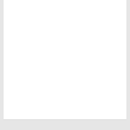
Trận Hot
Tất cả giải đấu
TL Malaysia
Vin88