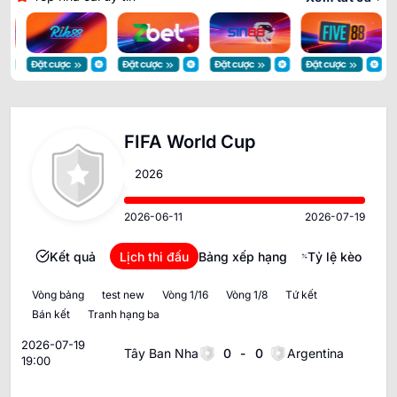
FIFA World Cup
2026
2026-06-11
2026-07-19
Kết quả
Lịch thi đấu
Bảng xếp hạng
Tỷ lệ kèo
Vòng bảng
test new
Vòng 1/16
Vòng 1/8
Tứ kết
Bán kết
Tranh hạng ba
Chung kết
2026-07-19
Tây Ban Nha
0
-
0
Argentina
19:00