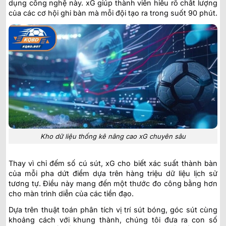
dụng công nghệ này. xG giúp thành viên hiểu rõ chất lượng
của các cơ hội ghi bàn mà mỗi đội tạo ra trong suốt 90 phút.
Kho dữ liệu thống kê nâng cao xG chuyên sâu
Thay vì chỉ đếm số cú sút, xG cho biết xác suất thành bàn
của mỗi pha dứt điểm dựa trên hàng triệu dữ liệu lịch sử
tương tự. Điều này mang đến một thước đo công bằng hơn
cho màn trình diễn của các tiền đạo.
Dựa trên thuật toán phân tích vị trí sút bóng, góc sút cùng
khoảng cách với khung thành, chúng tôi đưa ra con số