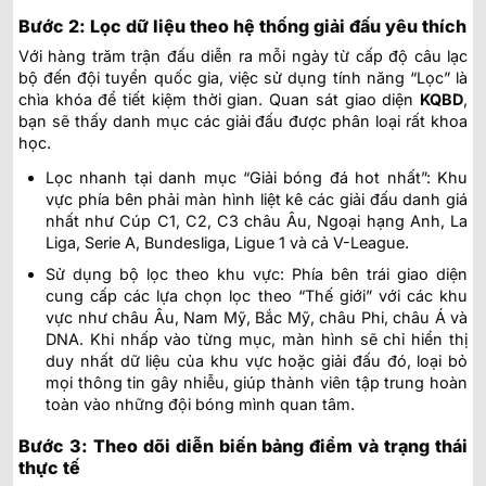
Bước 2: Lọc dữ liệu theo hệ thống giải đấu yêu thích
Với hàng trăm trận đấu diễn ra mỗi ngày từ cấp độ câu lạc
bộ đến đội tuyển quốc gia, việc sử dụng tính năng “Lọc” là
chìa khóa để tiết kiệm thời gian. Quan sát giao diện
KQBD
,
bạn sẽ thấy danh mục các giải đấu được phân loại rất khoa
học.
Lọc nhanh tại danh mục “Giải bóng đá hot nhất”: Khu
vực phía bên phải màn hình liệt kê các giải đấu danh giá
nhất như Cúp C1, C2, C3 châu Âu, Ngoại hạng Anh, La
Liga, Serie A, Bundesliga, Ligue 1 và cả V-League.
Sử dụng bộ lọc theo khu vực: Phía bên trái giao diện
cung cấp các lựa chọn lọc theo “Thế giới” với các khu
vực như châu Âu, Nam Mỹ, Bắc Mỹ, châu Phi, châu Á và
DNA. Khi nhấp vào từng mục, màn hình sẽ chỉ hiển thị
duy nhất dữ liệu của khu vực hoặc giải đấu đó, loại bỏ
mọi thông tin gây nhiễu, giúp thành viên tập trung hoàn
toàn vào những đội bóng mình quan tâm.
Bước 3: Theo dõi diễn biến bảng điểm và trạng thái
thực tế