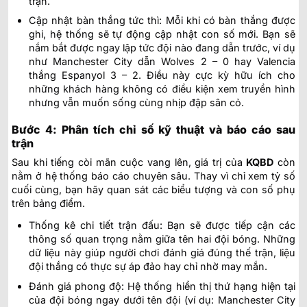
trận.
Cập nhật bàn thắng tức thì: Mỗi khi có bàn thắng được
ghi, hệ thống sẽ tự động cập nhật con số mới. Bạn sẽ
nắm bắt được ngay lập tức đội nào đang dẫn trước, ví dụ
như Manchester City dẫn Wolves 2 – 0 hay Valencia
thắng Espanyol 3 – 2. Điều này cực kỳ hữu ích cho
những khách hàng không có điều kiện xem truyền hình
nhưng vẫn muốn sống cùng nhịp đập sân cỏ.
Bước 4: Phân tích chỉ số kỹ thuật và báo cáo sau
trận
Sau khi tiếng còi mãn cuộc vang lên, giá trị của
KQBD
còn
nằm ở hệ thống báo cáo chuyên sâu. Thay vì chỉ xem tỷ số
cuối cùng, bạn hãy quan sát các biểu tượng và con số phụ
trên bảng điểm.
Thống kê chi tiết trận đấu: Bạn sẽ được tiếp cận các
thông số quan trọng nằm giữa tên hai đội bóng. Những
dữ liệu này giúp người chơi đánh giá đúng thế trận, liệu
đội thắng có thực sự áp đảo hay chỉ nhờ may mắn.
Đánh giá phong độ: Hệ thống hiển thị thứ hạng hiện tại
của đội bóng ngay dưới tên đội (ví dụ: Manchester City