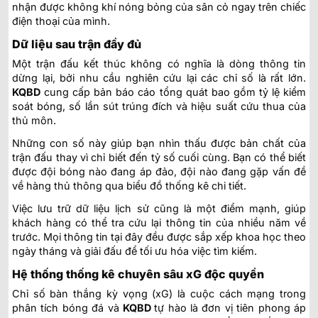
nhận được không khí nóng bỏng của sân cỏ ngay trên chiếc
điện thoại của mình.
Dữ liệu sau trận đầy đủ
Một trận đấu kết thúc không có nghĩa là dòng thông tin
dừng lại, bởi nhu cầu nghiên cứu lại các chỉ số là rất lớn.
KQBD
cung cấp bản báo cáo tổng quát bao gồm tỷ lệ kiểm
soát bóng, số lần sút trúng đích và hiệu suất cứu thua của
thủ môn.
Những con số này giúp bạn nhìn thấu được bản chất của
trận đấu thay vì chỉ biết đến tỷ số cuối cùng. Bạn có thể biết
được đội bóng nào đang áp đảo, đội nào đang gặp vấn đề
về hàng thủ thông qua biểu đồ thống kê chi tiết.
Việc lưu trữ dữ liệu lịch sử cũng là một điểm mạnh, giúp
khách hàng có thể tra cứu lại thông tin của nhiều năm về
trước. Mọi thông tin tại đây đều được sắp xếp khoa học theo
ngày tháng và giải đấu để tối ưu hóa việc tìm kiếm.
Hệ thống thống kê chuyên sâu xG độc quyền
Chỉ số bàn thắng kỳ vọng (xG) là cuộc cách mạng trong
phân tích bóng đá và
KQBD
tự hào là đơn vị tiên phong áp