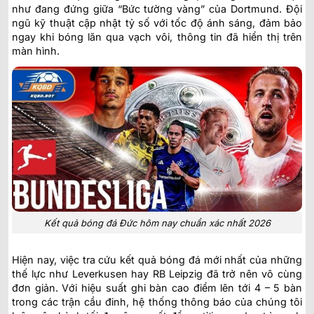
như đang đứng giữa “Bức tường vàng” của Dortmund. Đội
ngũ kỹ thuật cập nhật tỷ số với tốc độ ánh sáng, đảm bảo
ngay khi bóng lăn qua vạch vôi, thông tin đã hiển thị trên
màn hình.
Kết quả bóng đá Đức hôm nay chuẩn xác nhất 2026
Hiện nay, việc tra cứu kết quả bóng đá mới nhất của những
thế lực như Leverkusen hay RB Leipzig đã trở nên vô cùng
đơn giản. Với hiệu suất ghi bàn cao điểm lên tới 4 – 5 bàn
trong các trận cầu đinh, hệ thống thông báo của chúng tôi