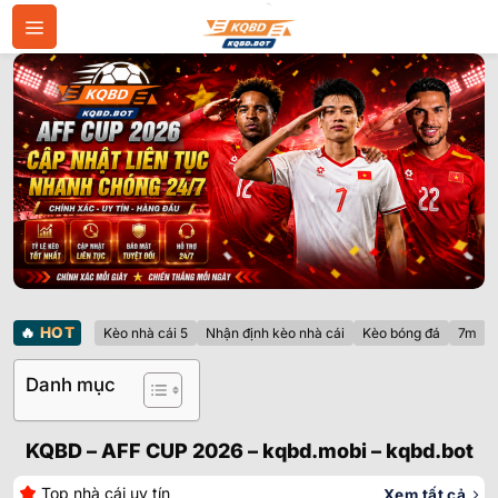
Bỏ
qua
nội
dung
🔥
HOT
Kèo nhà cái 5
Nhận định kèo nhà cái
Kèo bóng đá
7m
Danh mục
KQBD – AFF CUP 2026 – kqbd.mobi – kqbd.bot
Top nhà cái uy tín
Xem tất cả