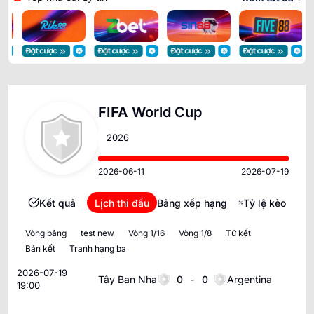
FIFA World Cup
2026
2026-06-11
2026-07-19
Kết quả
Lịch thi đấu
Bảng xếp hạng
Tỷ lệ kèo
Vòng bảng
test new
Vòng 1/16
Vòng 1/8
Tứ kết
Bán kết
Tranh hạng ba
Chung kết
2026-07-19
Tây Ban Nha
0
-
0
Argentina
19:00