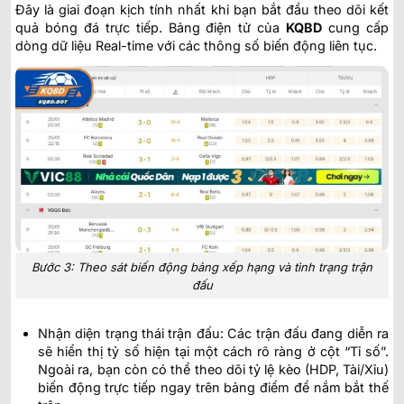
Đây là giai đoạn kịch tính nhất khi bạn bắt đầu theo dõi kết
quả bóng đá trực tiếp. Bảng điện tử của
KQBD
cung cấp
dòng dữ liệu Real-time với các thông số biến động liên tục.
Bước 3: Theo sát biến động bảng xếp hạng và tình trạng trận
đấu
Nhận diện trạng thái trận đấu: Các trận đấu đang diễn ra
sẽ hiển thị tỷ số hiện tại một cách rõ ràng ở cột “Tỉ số”.
Ngoài ra, bạn còn có thể theo dõi tỷ lệ kèo (HDP, Tài/Xỉu)
biến động trực tiếp ngay trên bảng điểm để nắm bắt thế