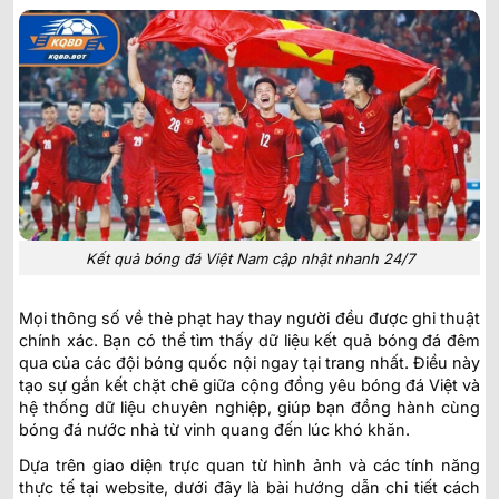
Kết quả bóng đá Việt Nam cập nhật nhanh 24/7
Mọi thông số về thẻ phạt hay thay người đều được ghi thuật
chính xác. Bạn có thể tìm thấy dữ liệu kết quả bóng đá đêm
qua của các đội bóng quốc nội ngay tại trang nhất. Điều này
tạo sự gắn kết chặt chẽ giữa cộng đồng yêu bóng đá Việt và
hệ thống dữ liệu chuyên nghiệp, giúp bạn đồng hành cùng
bóng đá nước nhà từ vinh quang đến lúc khó khăn.
Dựa trên giao diện trực quan từ hình ảnh và các tính năng
thực tế tại website, dưới đây là bài hướng dẫn chi tiết cách