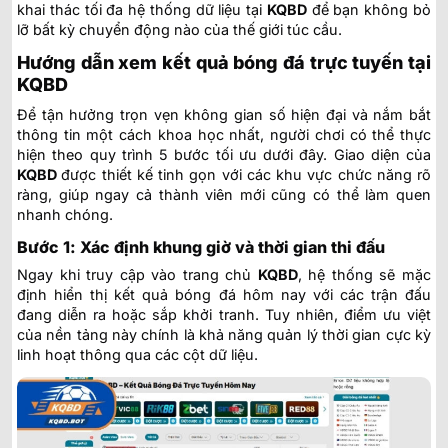
khai thác tối đa hệ thống dữ liệu tại
KQBD
để bạn không bỏ
lỡ bất kỳ chuyển động nào của thế giới túc cầu.
Hướng dẫn xem kết quả bóng đá trực tuyến tại
KQBD
Để tận hưởng trọn vẹn không gian số hiện đại và nắm bắt
thông tin một cách khoa học nhất, người chơi có thể thực
hiện theo quy trình 5 bước tối ưu dưới đây. Giao diện của
KQBD
được thiết kế tinh gọn với các khu vực chức năng rõ
ràng, giúp ngay cả thành viên mới cũng có thể làm quen
nhanh chóng.
Bước 1: Xác định khung giờ và thời gian thi đấu
Ngay khi truy cập vào trang chủ
KQBD
, hệ thống sẽ mặc
định hiển thị kết quả bóng đá hôm nay với các trận đấu
đang diễn ra hoặc sắp khởi tranh. Tuy nhiên, điểm ưu việt
của nền tảng này chính là khả năng quản lý thời gian cực kỳ
linh hoạt thông qua các cột dữ liệu.