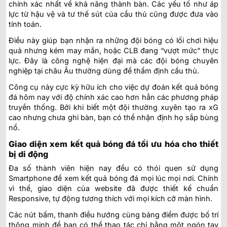
chính xác nhất về khả năng thành bàn. Các yếu tố như áp
lực từ hậu vệ và tư thế sút của cầu thủ cũng được đưa vào
tính toán.
Điều này giúp bạn nhận ra những đội bóng có lối chơi hiệu
quả nhưng kém may mắn, hoặc CLB đang “vượt mức” thực
lực. Đây là công nghệ hiện đại mà các đội bóng chuyên
nghiệp tại châu Âu thường dùng để thẩm định cầu thủ.
Công cụ này cực kỳ hữu ích cho việc dự đoán kết quả bóng
đá hôm nay với độ chính xác cao hơn hẳn các phương pháp
truyền thống. Bởi khi biết một đội thường xuyên tạo ra xG
cao nhưng chưa ghi bàn, bạn có thể nhận định họ sắp bùng
nổ.
Giao diện xem kết quả bóng đá tối ưu hóa cho thiết
bị di động
Đa số thành viên hiện nay đều có thói quen sử dụng
Smartphone để xem kết quả bóng đá mọi lúc mọi nơi. Chính
vì thế, giao diện của website đã được thiết kế chuẩn
Responsive, tự động tương thích với mọi kích cỡ màn hình.
Các nút bấm, thanh điều hướng cùng bảng điểm được bố trí
thông minh để bạn có thể thao tác chỉ bằng một ngón tay