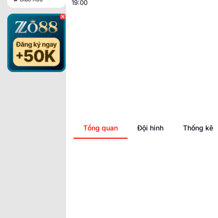
19:00
Tổng quan
Đội hình
Thống kê