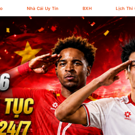
èo
Nhà Cái Uy Tín
BXH
Lịch Thi