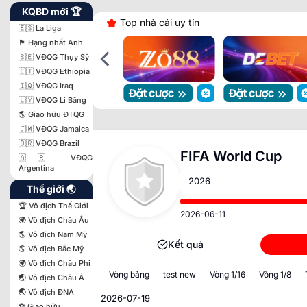
KQBD mới 🏆
Top nhà cái uy tín
🇪🇸 La Liga
🏴󠁧󠁢󠁥󠁮󠁧󠁿 Hạng nhất Anh
🇸🇪 VĐQG Thụy Sỹ
🇪🇹 VĐQG Ethiopia
🇮🇶 VĐQG Iraq
🇱🇾 VĐQG Li Băng
🌎 Giao hữu ĐTQG
🇯🇲 VĐQG Jamaica
🇧🇷 VĐQG Brazil
FIFA World Cup
🇦🇷 VĐQG
Argentina
2026
Thế giới 🌏
🏆 Vô địch Thế Giới
2026-06-11
🌍️ Vô địch Châu Âu
🌎️️ Vô địch Nam Mỹ
Kết quả
🌎️ Vô địch Bắc Mỹ
🌍️️ Vô địch Châu Phi
Vòng bảng
test new
Vòng 1/16
Vòng 1/8
🌏️️ Vô địch Châu Á
🌏️️ Vô địch ĐNA
2026-07-19
⚽️️️ Giao hữu