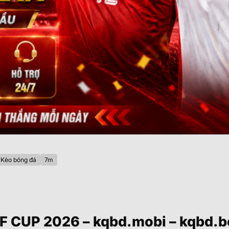
Kèo bóng đá
7m
F CUP 2026 – kqbd.mobi – kqbd.b