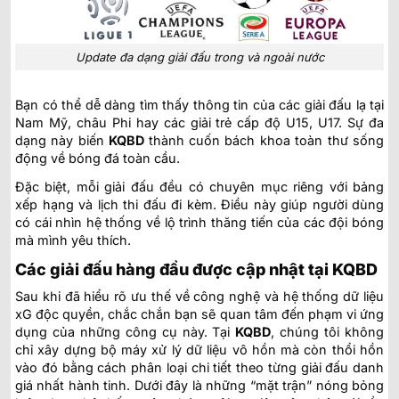
Update đa dạng giải đấu trong và ngoài nước
Bạn có thể dễ dàng tìm thấy thông tin của các giải đấu lạ tại
Nam Mỹ, châu Phi hay các giải trẻ cấp độ U15, U17. Sự đa
dạng này biến
KQBD
thành cuốn bách khoa toàn thư sống
động về bóng đá toàn cầu.
Đặc biệt, mỗi giải đấu đều có chuyên mục riêng với bảng
xếp hạng và lịch thi đấu đi kèm. Điều này giúp người dùng
có cái nhìn hệ thống về lộ trình thăng tiến của các đội bóng
mà mình yêu thích.
Các giải đấu hàng đầu được cập nhật tại KQBD
Sau khi đã hiểu rõ ưu thế về công nghệ và hệ thống dữ liệu
xG độc quyền, chắc chắn bạn sẽ quan tâm đến phạm vi ứng
dụng của những công cụ này. Tại
KQBD
, chúng tôi không
chỉ xây dựng bộ máy xử lý dữ liệu vô hồn mà còn thổi hồn
vào đó bằng cách phân loại chi tiết theo từng giải đấu danh
giá nhất hành tinh. Dưới đây là những “mặt trận” nóng bỏng