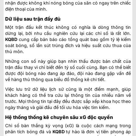
nhận được không khí nóng bỏng của sân cỏ ngay trên chiếc
điện thoại của mình.
Dữ liệu sau trận đầy đủ
Một trận đấu kết thúc không có nghĩa là dòng thông tin
dừng lại, bởi nhu cầu nghiên cứu lại các chỉ số là rất lớn.
KQBD
cung cấp bản báo cáo tổng quát bao gồm tỷ lệ kiểm
soát bóng, số lần sút trúng đích và hiệu suất cứu thua của
thủ môn.
Những con số này giúp bạn nhìn thấu được bản chất của
trận đấu thay vì chỉ biết đến tỷ số cuối cùng. Bạn có thể biết
được đội bóng nào đang áp đảo, đội nào đang gặp vấn đề
về hàng thủ thông qua biểu đồ thống kê chi tiết.
Việc lưu trữ dữ liệu lịch sử cũng là một điểm mạnh, giúp
khách hàng có thể tra cứu lại thông tin của nhiều năm về
trước. Mọi thông tin tại đây đều được sắp xếp khoa học theo
ngày tháng và giải đấu để tối ưu hóa việc tìm kiếm.
Hệ thống thống kê chuyên sâu xG độc quyền
Chỉ số bàn thắng kỳ vọng (xG) là cuộc cách mạng trong
phân tích bóng đá và
KQBD
tự hào là đơn vị tiên phong áp