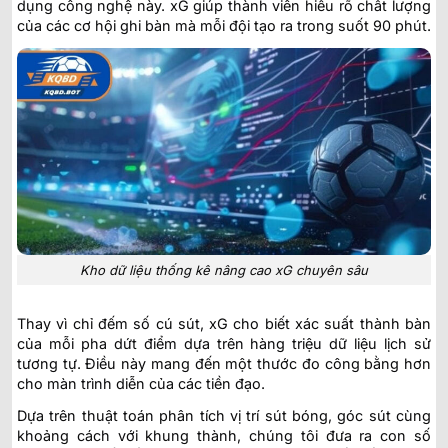
dụng công nghệ này. xG giúp thành viên hiểu rõ chất lượng
của các cơ hội ghi bàn mà mỗi đội tạo ra trong suốt 90 phút.
Kho dữ liệu thống kê nâng cao xG chuyên sâu
Thay vì chỉ đếm số cú sút, xG cho biết xác suất thành bàn
của mỗi pha dứt điểm dựa trên hàng triệu dữ liệu lịch sử
tương tự. Điều này mang đến một thước đo công bằng hơn
cho màn trình diễn của các tiền đạo.
Dựa trên thuật toán phân tích vị trí sút bóng, góc sút cùng
khoảng cách với khung thành, chúng tôi đưa ra con số