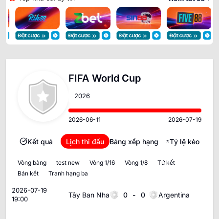
FIFA World Cup
2026
2026-06-11
2026-07-19
Kết quả
Lịch thi đấu
Bảng xếp hạng
Tỷ lệ kèo
Vòng bảng
test new
Vòng 1/16
Vòng 1/8
Tứ kết
Bán kết
Tranh hạng ba
Chung kết
2026-07-19
Tây Ban Nha
0
-
0
Argentina
19:00