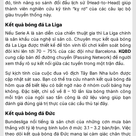
đó, tính năng so sánh đối đầu lịch sử (Head-to-Head) giúp
thành viên nghiên cứu kỹ tính “kỵ rơ” của các câu lạc bộ
giàu truyền thống này.
Kết quả bóng đá La Liga
Nếu Serie A là sàn diễn của chiến thuật gia thì La Liga chính
là sân khấu của nghệ sĩ sân cỏ. Chuyên mục kết quả bóng
đá La Liga được thiết kế để tôn vinh lối chơi kiểm soát bóng
đôi khi lên tới 70 – 75% của các đội như Barcelona.
KQBD
cung cấp bản đồ đường chuyền (Passing Network) để người
xem thấy rõ sự kết nối giữa các tuyến trong một trận đấu.
Sự kịch tính của cuộc đua vô địch Tây Ban Nha luôn được
cập nhật sát sao. Bạn có thể tra cứu nhanh kết quả bóng đá
hôm qua để biết liệu có bất ngờ nào ở nhóm cuối bảng hay
không. Đặc biệt, chỉ số về 8 – 10 lần lừa bóng thành công
mỗi trận của ngôi sao tấn công là dữ liệu vàng giúp bạn
đánh giá đúng giá trị thực của các cầu thủ tại đây.
Kết quả bóng đá Đức
Bundesliga nổi tiếng là sân chơi của những cơn mưa bàn
thắng với tỷ lệ trung bình luôn ở mức 3.1 – 3.2 bàn/trận. Việc
theo dõi kết quả bóng đá Đức mang lại cảm giác chân thực