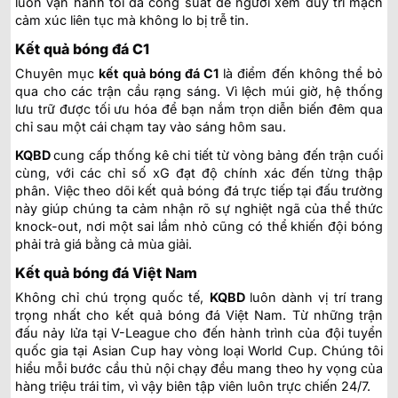
luôn vận hành tối đa công suất để người xem duy trì mạch
cảm xúc liên tục mà không lo bị trễ tin.
Kết quả bóng đá C1
Chuyên mục
kết quả bóng đá C1
là điểm đến không thể bỏ
qua cho các trận cầu rạng sáng. Vì lệch múi giờ, hệ thống
lưu trữ được tối ưu hóa để bạn nắm trọn diễn biến đêm qua
chỉ sau một cái chạm tay vào sáng hôm sau.
KQBD
cung cấp thống kê chi tiết từ vòng bảng đến trận cuối
cùng, với các chỉ số xG đạt độ chính xác đến từng thập
phân. Việc theo dõi kết quả bóng đá trực tiếp tại đấu trường
này giúp chúng ta cảm nhận rõ sự nghiệt ngã của thể thức
knock-out, nơi một sai lầm nhỏ cũng có thể khiến đội bóng
phải trả giá bằng cả mùa giải.
Kết quả bóng đá Việt Nam
Không chỉ chú trọng quốc tế,
KQBD
luôn dành vị trí trang
trọng nhất cho kết quả bóng đá Việt Nam. Từ những trận
đấu nảy lửa tại V-League cho đến hành trình của đội tuyển
quốc gia tại Asian Cup hay vòng loại World Cup. Chúng tôi
hiểu mỗi bước cầu thủ nội chạy đều mang theo hy vọng của
hàng triệu trái tim, vì vậy biên tập viên luôn trực chiến 24/7.