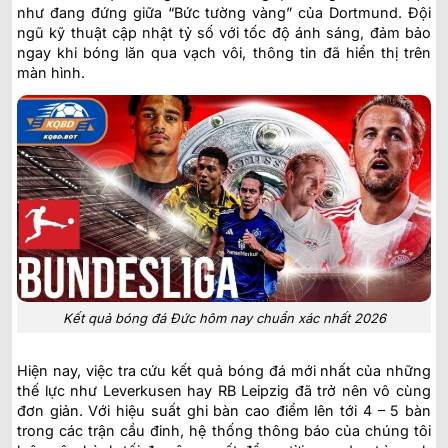
như đang đứng giữa “Bức tường vàng” của Dortmund. Đội
ngũ kỹ thuật cập nhật tỷ số với tốc độ ánh sáng, đảm bảo
ngay khi bóng lăn qua vạch vôi, thông tin đã hiển thị trên
màn hình.
Kết quả bóng đá Đức hôm nay chuẩn xác nhất 2026
Hiện nay, việc tra cứu kết quả bóng đá mới nhất của những
thế lực như Leverkusen hay RB Leipzig đã trở nên vô cùng
đơn giản. Với hiệu suất ghi bàn cao điểm lên tới 4 – 5 bàn
trong các trận cầu đinh, hệ thống thông báo của chúng tôi