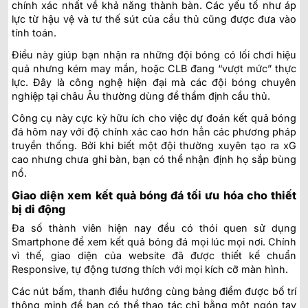
chính xác nhất về khả năng thành bàn. Các yếu tố như áp
lực từ hậu vệ và tư thế sút của cầu thủ cũng được đưa vào
tính toán.
Điều này giúp bạn nhận ra những đội bóng có lối chơi hiệu
quả nhưng kém may mắn, hoặc CLB đang “vượt mức” thực
lực. Đây là công nghệ hiện đại mà các đội bóng chuyên
nghiệp tại châu Âu thường dùng để thẩm định cầu thủ.
Công cụ này cực kỳ hữu ích cho việc dự đoán kết quả bóng
đá hôm nay với độ chính xác cao hơn hẳn các phương pháp
truyền thống. Bởi khi biết một đội thường xuyên tạo ra xG
cao nhưng chưa ghi bàn, bạn có thể nhận định họ sắp bùng
nổ.
Giao diện xem kết quả bóng đá tối ưu hóa cho thiết
bị di động
Đa số thành viên hiện nay đều có thói quen sử dụng
Smartphone để xem kết quả bóng đá mọi lúc mọi nơi. Chính
vì thế, giao diện của website đã được thiết kế chuẩn
Responsive, tự động tương thích với mọi kích cỡ màn hình.
Các nút bấm, thanh điều hướng cùng bảng điểm được bố trí
thông minh để bạn có thể thao tác chỉ bằng một ngón tay