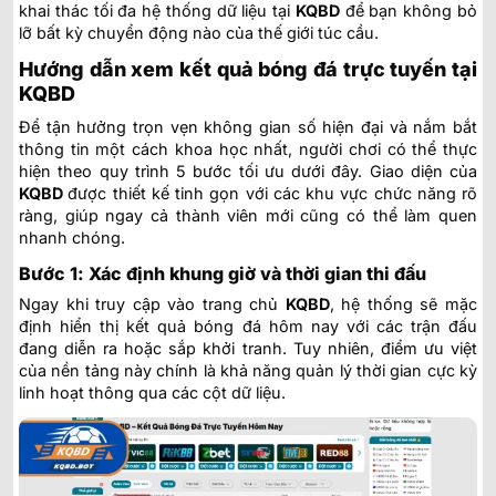
khai thác tối đa hệ thống dữ liệu tại
KQBD
để bạn không bỏ
lỡ bất kỳ chuyển động nào của thế giới túc cầu.
Hướng dẫn xem kết quả bóng đá trực tuyến tại
KQBD
Để tận hưởng trọn vẹn không gian số hiện đại và nắm bắt
thông tin một cách khoa học nhất, người chơi có thể thực
hiện theo quy trình 5 bước tối ưu dưới đây. Giao diện của
KQBD
được thiết kế tinh gọn với các khu vực chức năng rõ
ràng, giúp ngay cả thành viên mới cũng có thể làm quen
nhanh chóng.
Bước 1: Xác định khung giờ và thời gian thi đấu
Ngay khi truy cập vào trang chủ
KQBD
, hệ thống sẽ mặc
định hiển thị kết quả bóng đá hôm nay với các trận đấu
đang diễn ra hoặc sắp khởi tranh. Tuy nhiên, điểm ưu việt
của nền tảng này chính là khả năng quản lý thời gian cực kỳ
linh hoạt thông qua các cột dữ liệu.