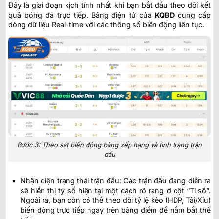
Đây là giai đoạn kịch tính nhất khi bạn bắt đầu theo dõi kết
quả bóng đá trực tiếp. Bảng điện tử của
KQBD
cung cấp
dòng dữ liệu Real-time với các thông số biến động liên tục.
Bước 3: Theo sát biến động bảng xếp hạng và tình trạng trận
đấu
Nhận diện trạng thái trận đấu: Các trận đấu đang diễn ra
sẽ hiển thị tỷ số hiện tại một cách rõ ràng ở cột “Tỉ số”.
Ngoài ra, bạn còn có thể theo dõi tỷ lệ kèo (HDP, Tài/Xỉu)
biến động trực tiếp ngay trên bảng điểm để nắm bắt thế