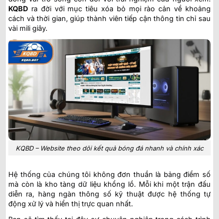
KQBD
ra đời với mục tiêu xóa bỏ mọi rào cản về khoảng
cách và thời gian, giúp thành viên tiếp cận thông tin chỉ sau
vài mili giây.
KQBD – Website theo dõi kết quả bóng đá nhanh và chính xác
Hệ thống của chúng tôi không đơn thuần là bảng điểm số
mà còn là kho tàng dữ liệu khổng lồ. Mỗi khi một trận đấu
diễn ra, hàng ngàn thông số kỹ thuật được hệ thống tự
động xử lý và hiển thị trực quan nhất.