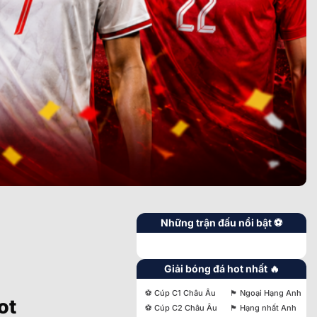
Những trận đấu nổi bật ⚽️
Giải bóng đá hot nhất 🔥
⚽️ Cúp C1 Châu Âu
🏴󠁧󠁢󠁥󠁮󠁧󠁿 Ngoại Hạng Anh
ot
⚽️ Cúp C2 Châu Âu
🏴󠁧󠁢󠁥󠁮󠁧󠁿 Hạng nhất Anh