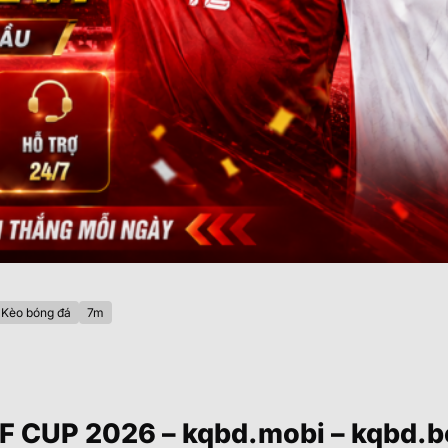
Kèo bóng đá
7m
F CUP 2026 – kqbd.mobi – kqbd.b