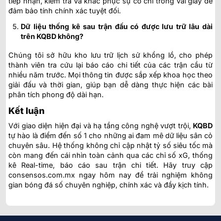
tiếp nhận, kiểm tra và khắc phục sự cố chỉ trong vài giây để
đảm bảo tính chính xác tuyệt đối.
Dữ liệu thống kê sau trận đấu có được lưu trữ lâu dài
trên KQBD không?
Chúng tôi sở hữu kho lưu trữ lịch sử khổng lồ, cho phép
thành viên tra cứu lại báo cáo chi tiết của các trận cầu từ
nhiều năm trước. Mọi thông tin được sắp xếp khoa học theo
giải đấu và thời gian, giúp bạn dễ dàng thực hiện các bài
phân tích phong độ dài hạn.
Kết luận
Với giao diện hiện đại và hạ tầng công nghệ vượt trội,
KQBD
tự hào là điểm đến số 1 cho những ai đam mê dữ liệu sân cỏ
chuyên sâu. Hệ thống không chỉ cập nhật tỷ số siêu tốc mà
còn mang đến cái nhìn toàn cảnh qua các chỉ số xG, thống
kê Real-time, báo cáo sau trận chi tiết. Hãy truy cập
consensos.com.mx ngay hôm nay để trải nghiệm không
gian bóng đá số chuyên nghiệp, chính xác và đầy kịch tính.