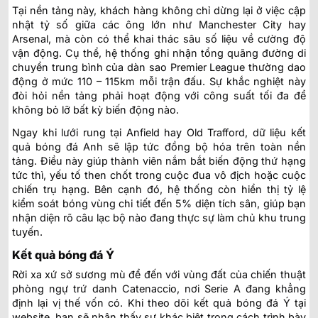
Tại nền tảng này, khách hàng không chỉ dừng lại ở việc cập
nhật tỷ số giữa các ông lớn như Manchester City hay
Arsenal, mà còn có thể khai thác sâu số liệu về cường độ
vận động. Cụ thể, hệ thống ghi nhận tổng quãng đường di
chuyển trung bình của dàn sao Premier League thường dao
động ở mức 110 – 115km mỗi trận đấu. Sự khắc nghiệt này
đòi hỏi nền tảng phải hoạt động với công suất tối đa để
không bỏ lỡ bất kỳ biến động nào.
Ngay khi lưới rung tại Anfield hay Old Trafford, dữ liệu kết
quả bóng đá Anh sẽ lập tức đồng bộ hóa trên toàn nền
tảng. Điều này giúp thành viên nắm bắt biến động thứ hạng
tức thì, yếu tố then chốt trong cuộc đua vô địch hoặc cuộc
chiến trụ hạng. Bên cạnh đó, hệ thống còn hiển thị tỷ lệ
kiểm soát bóng vùng chi tiết đến 5% diện tích sân, giúp bạn
nhận diện rõ câu lạc bộ nào đang thực sự làm chủ khu trung
tuyến.
Kết quả bóng đá Ý
Rời xa xứ sở sương mù để đến với vùng đất của chiến thuật
phòng ngự trứ danh Catenaccio, nơi Serie A đang khẳng
định lại vị thế vốn có. Khi theo dõi kết quả bóng đá Ý tại
website, bạn sẽ nhận thấy sự khác biệt trong cách trình bày