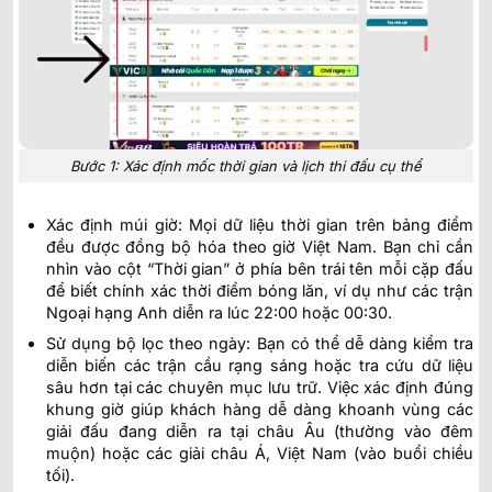
Bước 1: Xác định mốc thời gian và lịch thi đấu cụ thể
Xác định múi giờ: Mọi dữ liệu thời gian trên bảng điểm
đều được đồng bộ hóa theo giờ Việt Nam. Bạn chỉ cần
nhìn vào cột “Thời gian” ở phía bên trái tên mỗi cặp đấu
để biết chính xác thời điểm bóng lăn, ví dụ như các trận
Ngoại hạng Anh diễn ra lúc 22:00 hoặc 00:30.
Sử dụng bộ lọc theo ngày: Bạn có thể dễ dàng kiểm tra
diễn biến các trận cầu rạng sáng hoặc tra cứu dữ liệu
sâu hơn tại các chuyên mục lưu trữ. Việc xác định đúng
khung giờ giúp khách hàng dễ dàng khoanh vùng các
giải đấu đang diễn ra tại châu Âu (thường vào đêm
muộn) hoặc các giải châu Á, Việt Nam (vào buổi chiều
tối).