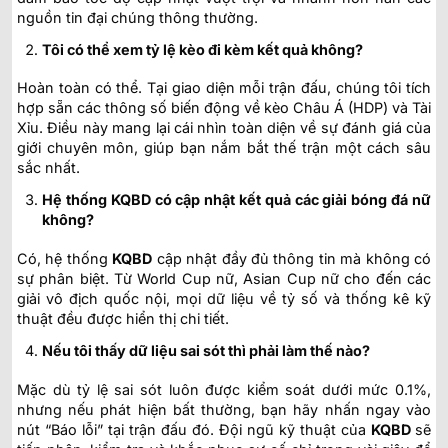
nguồn tin đại chúng thông thường.
Tôi có thể xem tỷ lệ kèo đi kèm kết quả không?
Hoàn toàn có thể. Tại giao diện mỗi trận đấu, chúng tôi tích
hợp sẵn các thông số biến động về kèo Châu Á (HDP) và Tài
Xỉu. Điều này mang lại cái nhìn toàn diện về sự đánh giá của
giới chuyên môn, giúp bạn nắm bắt thế trận một cách sâu
sắc nhất.
Hệ thống KQBD có cập nhật kết quả các giải bóng đá nữ
không?
Có, hệ thống
KQBD
cập nhật đầy đủ thông tin mà không có
sự phân biệt. Từ World Cup nữ, Asian Cup nữ cho đến các
giải vô địch quốc nội, mọi dữ liệu về tỷ số và thống kê kỹ
thuật đều được hiển thị chi tiết.
Nếu tôi thấy dữ liệu sai sót thì phải làm thế nào?
Mặc dù tỷ lệ sai sót luôn được kiểm soát dưới mức 0.1%,
nhưng nếu phát hiện bất thường, bạn hãy nhấn ngay vào
nút “Báo lỗi” tại trận đấu đó. Đội ngũ kỹ thuật của
KQBD
sẽ