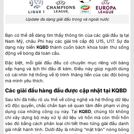
Update đa dạng giải đấu trong và ngoài nước
Bạn có thể dễ dàng tìm thấy thông tin của các giải đấu lạ tại
Nam Mỹ, châu Phi hay các giải trẻ cấp độ U15, U17. Sự đa
dạng này biến
KQBD
thành cuốn bách khoa toàn thư sống
động về bóng đá toàn cầu.
Đặc biệt, mỗi giải đấu đều có chuyên mục riêng với bảng
xếp hạng và lịch thi đấu đi kèm. Điều này giúp người dùng
có cái nhìn hệ thống về lộ trình thăng tiến của các đội bóng
mà mình yêu thích.
Các giải đấu hàng đầu được cập nhật tại KQBD
Sau khi đã hiểu rõ ưu thế về công nghệ và hệ thống dữ liệu
xG độc quyền, chắc chắn bạn sẽ quan tâm đến phạm vi ứng
dụng của những công cụ này. Tại
KQBD
, chúng tôi không
chỉ xây dựng bộ máy xử lý dữ liệu vô hồn mà còn thổi hồn
vào đó bằng cách phân loại chi tiết theo từng giải đấu danh
giá nhất hành tinh. Dưới đây là những “mặt trận” nóng bỏng