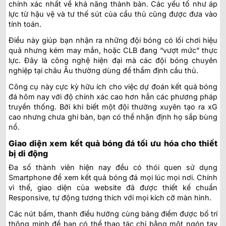
chính xác nhất về khả năng thành bàn. Các yếu tố như áp
lực từ hậu vệ và tư thế sút của cầu thủ cũng được đưa vào
tính toán.
Điều này giúp bạn nhận ra những đội bóng có lối chơi hiệu
quả nhưng kém may mắn, hoặc CLB đang “vượt mức” thực
lực. Đây là công nghệ hiện đại mà các đội bóng chuyên
nghiệp tại châu Âu thường dùng để thẩm định cầu thủ.
Công cụ này cực kỳ hữu ích cho việc dự đoán kết quả bóng
đá hôm nay với độ chính xác cao hơn hẳn các phương pháp
truyền thống. Bởi khi biết một đội thường xuyên tạo ra xG
cao nhưng chưa ghi bàn, bạn có thể nhận định họ sắp bùng
nổ.
Giao diện xem kết quả bóng đá tối ưu hóa cho thiết
bị di động
Đa số thành viên hiện nay đều có thói quen sử dụng
Smartphone để xem kết quả bóng đá mọi lúc mọi nơi. Chính
vì thế, giao diện của website đã được thiết kế chuẩn
Responsive, tự động tương thích với mọi kích cỡ màn hình.
Các nút bấm, thanh điều hướng cùng bảng điểm được bố trí
thông minh để bạn có thể thao tác chỉ bằng một ngón tay