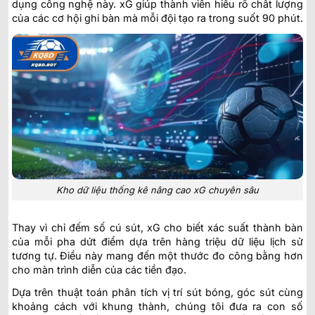
dụng công nghệ này. xG giúp thành viên hiểu rõ chất lượng
của các cơ hội ghi bàn mà mỗi đội tạo ra trong suốt 90 phút.
Kho dữ liệu thống kê nâng cao xG chuyên sâu
Thay vì chỉ đếm số cú sút, xG cho biết xác suất thành bàn
của mỗi pha dứt điểm dựa trên hàng triệu dữ liệu lịch sử
tương tự. Điều này mang đến một thước đo công bằng hơn
cho màn trình diễn của các tiền đạo.
Dựa trên thuật toán phân tích vị trí sút bóng, góc sút cùng
khoảng cách với khung thành, chúng tôi đưa ra con số