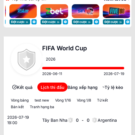
FIFA World Cup
2026
2026-06-11
2026-07-19
Kết quả
Lịch thi đấu
Bảng xếp hạng
Tỷ lệ kèo
Vòng bảng
test new
Vòng 1/16
Vòng 1/8
Tứ kết
Bán kết
Tranh hạng ba
Chung kết
2026-07-19
Tây Ban Nha
0
-
0
Argentina
19:00