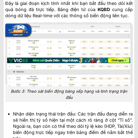
Đây là giai đoạn kịch tính nhất khi bạn bắt đầu theo dõi kết
quả bóng đá trực tiếp. Bảng điện tử của
KQBD
cung cấp
dòng dữ liệu Real-time với các thông số biến động liên tục.
Bước 3: Theo sát biến động bảng xếp hạng và tình trạng trận
đấu
Nhận diện trạng thái trận đấu: Các trận đấu đang diễn ra
sẽ hiển thị tỷ số hiện tại một cách rõ ràng ở cột “Tỉ số”.
Ngoài ra, bạn còn có thể theo dõi tỷ lệ kèo (HDP, Tài/Xỉu)
biến động trực tiếp ngay trên bảng điểm để nắm bắt thế