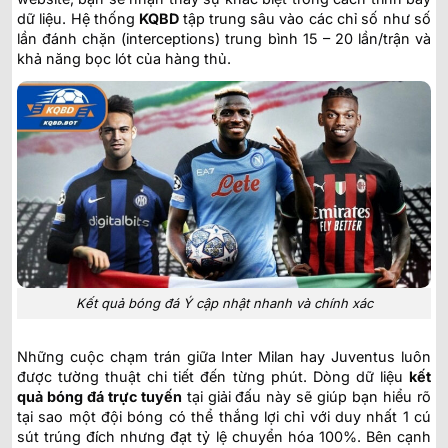
dữ liệu. Hệ thống
KQBD
tập trung sâu vào các chỉ số như số
lần đánh chặn (interceptions) trung bình 15 – 20 lần/trận và
khả năng bọc lót của hàng thủ.
Kết quả bóng đá Ý cập nhật nhanh và chính xác
Những cuộc chạm trán giữa Inter Milan hay Juventus luôn
được tường thuật chi tiết đến từng phút. Dòng dữ liệu
kết
quả bóng đá trực tuyến
tại giải đấu này sẽ giúp bạn hiểu rõ
tại sao một đội bóng có thể thắng lợi chỉ với duy nhất 1 cú
sút trúng đích nhưng đạt tỷ lệ chuyển hóa 100%. Bên cạnh