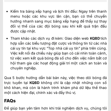
Kiểm tra bảng xếp hạng và lịch thi đấu: Ngay trên thanh
menu hoặc các khu vực lân cận, bạn có thể chuyển
hướng nhanh sang mục bảng xếp hạng để thấy sự thay
đổi vị thế của các đội bóng sau khi kết quả trận đấu
được cập nhật.
Tham khảo các dịch vụ đi kèm: Giao diện web
KQBD
tích
hợp sẵn các biểu tượng đặt cược và thông tin từ các nhà
cái uy tín tại khu vực “Top nhà cái uy tín” phía trên cùng.
Việc kết nối đa chiều này giúp bạn có cái nhìn toàn cảnh,
từ việc xem kết quả bóng đá số cho đến việc nắm bắt cơ
hội tham gia các hoạt động giải trí một cách an toàn và
chuyên nghiệp.
Qua 5 bước hướng dẫn bài bản này, việc theo dõi bóng đá
trực tuyến tại
KQBD
không chỉ là cập nhật những con số
khô khan, mà còn là hành trình khám phá dữ liệu thể thao
một cách hiện đại, chính xác và đầy thú vị.
FAQs
Để giúp bạn yên tâm hơn khi trải nghiệm dịch vụ, chúng tôi