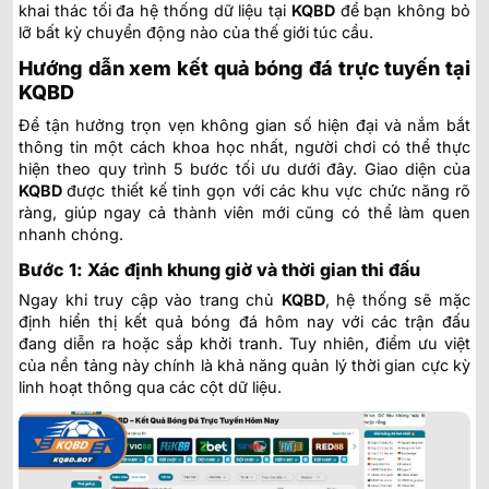
khai thác tối đa hệ thống dữ liệu tại
KQBD
để bạn không bỏ
lỡ bất kỳ chuyển động nào của thế giới túc cầu.
Hướng dẫn xem kết quả bóng đá trực tuyến tại
KQBD
Để tận hưởng trọn vẹn không gian số hiện đại và nắm bắt
thông tin một cách khoa học nhất, người chơi có thể thực
hiện theo quy trình 5 bước tối ưu dưới đây. Giao diện của
KQBD
được thiết kế tinh gọn với các khu vực chức năng rõ
ràng, giúp ngay cả thành viên mới cũng có thể làm quen
nhanh chóng.
Bước 1: Xác định khung giờ và thời gian thi đấu
Ngay khi truy cập vào trang chủ
KQBD
, hệ thống sẽ mặc
định hiển thị kết quả bóng đá hôm nay với các trận đấu
đang diễn ra hoặc sắp khởi tranh. Tuy nhiên, điểm ưu việt
của nền tảng này chính là khả năng quản lý thời gian cực kỳ
linh hoạt thông qua các cột dữ liệu.