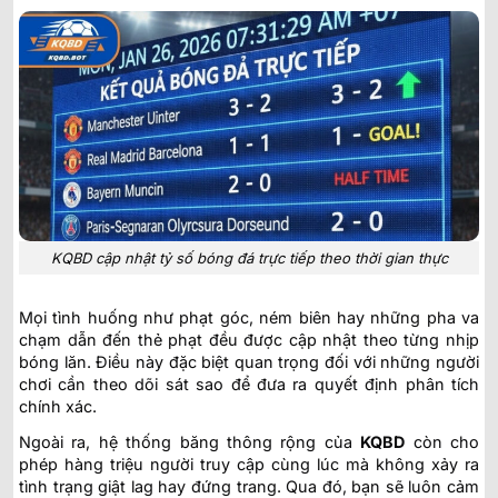
KQBD cập nhật tỷ số bóng đá trực tiếp theo thời gian thực
Mọi tình huống như phạt góc, ném biên hay những pha va
chạm dẫn đến thẻ phạt đều được cập nhật theo từng nhịp
bóng lăn. Điều này đặc biệt quan trọng đối với những người
chơi cần theo dõi sát sao để đưa ra quyết định phân tích
chính xác.
Ngoài ra, hệ thống băng thông rộng của
KQBD
còn cho
phép hàng triệu người truy cập cùng lúc mà không xảy ra
tình trạng giật lag hay đứng trang. Qua đó, bạn sẽ luôn cảm