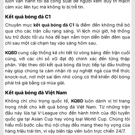
luôn vận hành tối đa công suất để người xem duy trì mạch
cảm xúc liên tục mà không lo bị trễ tin.
Kết quả bóng đá C1
Chuyên mục
kết quả bóng đá C1
là điểm đến không thể bỏ
qua cho các trận cầu rạng sáng. Vì lệch múi giờ, hệ thống
lưu trữ được tối ưu hóa để bạn nắm trọn diễn biến đêm qua
chỉ sau một cái chạm tay vào sáng hôm sau.
KQBD
cung cấp thống kê chi tiết từ vòng bảng đến trận cuối
cùng, với các chỉ số xG đạt độ chính xác đến từng thập
phân. Việc theo dõi kết quả bóng đá trực tiếp tại đấu trường
này giúp chúng ta cảm nhận rõ sự nghiệt ngã của thể thức
knock-out, nơi một sai lầm nhỏ cũng có thể khiến đội bóng
phải trả giá bằng cả mùa giải.
Kết quả bóng đá Việt Nam
Không chỉ chú trọng quốc tế,
KQBD
luôn dành vị trí trang
trọng nhất cho kết quả bóng đá Việt Nam. Từ những trận
đấu nảy lửa tại V-League cho đến hành trình của đội tuyển
quốc gia tại Asian Cup hay vòng loại World Cup. Chúng tôi
hiểu mỗi bước cầu thủ nội chạy đều mang theo hy vọng của
hàng triệu trái tim, vì vậy biên tập viên luôn trực chiến 24/7.