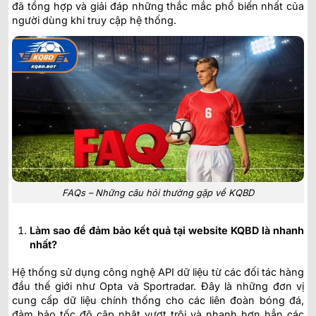
đã tổng hợp và giải đáp những thắc mắc phổ biến nhất của
người dùng khi truy cập hệ thống.
FAQs – Những câu hỏi thường gặp về KQBD
Làm sao để đảm bảo kết quả tại website KQBD là nhanh
nhất?
Hệ thống sử dụng công nghệ API dữ liệu từ các đối tác hàng
đầu thế giới như Opta và Sportradar. Đây là những đơn vị
cung cấp dữ liệu chính thống cho các liên đoàn bóng đá,
đảm bảo tốc độ cập nhật vượt trội và nhanh hơn hẳn các