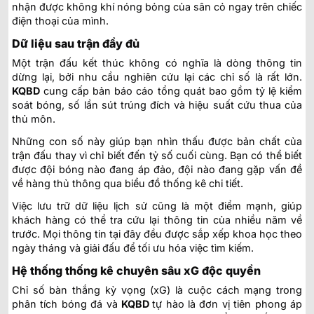
nhận được không khí nóng bỏng của sân cỏ ngay trên chiếc
điện thoại của mình.
Dữ liệu sau trận đầy đủ
Một trận đấu kết thúc không có nghĩa là dòng thông tin
dừng lại, bởi nhu cầu nghiên cứu lại các chỉ số là rất lớn.
KQBD
cung cấp bản báo cáo tổng quát bao gồm tỷ lệ kiểm
soát bóng, số lần sút trúng đích và hiệu suất cứu thua của
thủ môn.
Những con số này giúp bạn nhìn thấu được bản chất của
trận đấu thay vì chỉ biết đến tỷ số cuối cùng. Bạn có thể biết
được đội bóng nào đang áp đảo, đội nào đang gặp vấn đề
về hàng thủ thông qua biểu đồ thống kê chi tiết.
Việc lưu trữ dữ liệu lịch sử cũng là một điểm mạnh, giúp
khách hàng có thể tra cứu lại thông tin của nhiều năm về
trước. Mọi thông tin tại đây đều được sắp xếp khoa học theo
ngày tháng và giải đấu để tối ưu hóa việc tìm kiếm.
Hệ thống thống kê chuyên sâu xG độc quyền
Chỉ số bàn thắng kỳ vọng (xG) là cuộc cách mạng trong
phân tích bóng đá và
KQBD
tự hào là đơn vị tiên phong áp