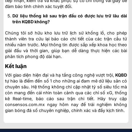
tiếp nhận, kiểm tra và khắc phục sự cố chỉ trong vài giây để
đảm bảo tính chính xác tuyệt đối.
Dữ liệu thống kê sau trận đấu có được lưu trữ lâu dài
trên KQBD không?
Chúng tôi sở hữu kho lưu trữ lịch sử khổng lồ, cho phép
thành viên tra cứu lại báo cáo chi tiết của các trận cầu từ
nhiều năm trước. Mọi thông tin được sắp xếp khoa học theo
giải đấu và thời gian, giúp bạn dễ dàng thực hiện các bài
phân tích phong độ dài hạn.
Kết luận
Với giao diện hiện đại và hạ tầng công nghệ vượt trội,
KQBD
tự hào là điểm đến số 1 cho những ai đam mê dữ liệu sân cỏ
chuyên sâu. Hệ thống không chỉ cập nhật tỷ số siêu tốc mà
còn mang đến cái nhìn toàn cảnh qua các chỉ số xG, thống
kê Real-time, báo cáo sau trận chi tiết. Hãy truy cập
consensos.com.mx ngay hôm nay để trải nghiệm không
gian bóng đá số chuyên nghiệp, chính xác và đầy kịch tính.