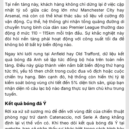
Tại nền tảng này, khách hàng không chỉ dừng lại ở việc cập
nhật tỷ số giữa các ông lớn như Manchester City hay
Arsenal, mà còn có thể khai thác sâu số liệu về cường độ
vận động. Cụ thể, hệ thống ghi nhận tổng quãng đường di
chuyển trung bình của dàn sao Premier League thường dao
động ở mức 110 – 115km mỗi trận đấu. Sự khắc nghiệt này
đòi hỏi nền tảng phải hoạt động với công suất tối đa để
không bỏ lỡ bất kỳ biến động nào.
Ngay khi lưới rung tại Anfield hay Old Trafford, dữ liệu kết
quả bóng đá Anh sẽ lập tức đồng bộ hóa trên toàn nền
tảng. Điều này giúp thành viên nắm bắt biến động thứ hạng
tức thì, yếu tố then chốt trong cuộc đua vô địch hoặc cuộc
chiến trụ hạng. Bên cạnh đó, hệ thống còn hiển thị tỷ lệ
kiểm soát bóng vùng chi tiết đến 5% diện tích sân, giúp bạn
nhận diện rõ câu lạc bộ nào đang thực sự làm chủ khu trung
tuyến.
Kết quả bóng đá Ý
Rời xa xứ sở sương mù để đến với vùng đất của chiến thuật
phòng ngự trứ danh Catenaccio, nơi Serie A đang khẳng
định lại vị thế vốn có. Khi theo dõi kết quả bóng đá Ý tại
website, bạn sẽ nhận thấy sự khác biệt trong cách trình bày