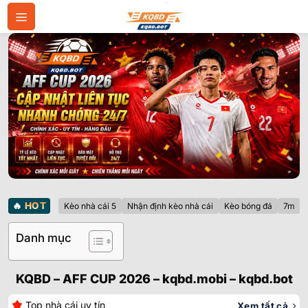
Bỏ
qua
nội
dung
🔥
HOT
Kèo nhà cái 5
Nhận định kèo nhà cái
Kèo bóng đá
7m
Danh mục
KQBD – AFF CUP 2026 – kqbd.mobi – kqbd.bot
Top nhà cái uy tín
Xem tất cả