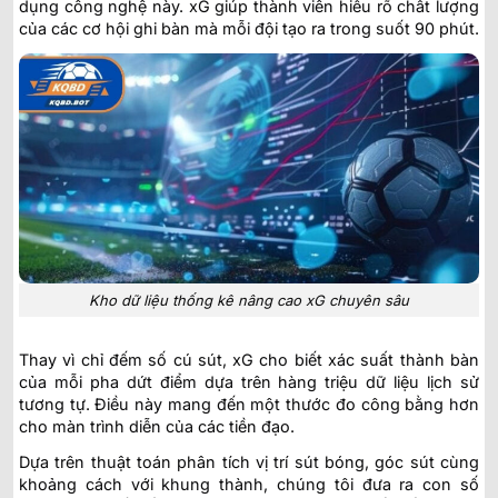
dụng công nghệ này. xG giúp thành viên hiểu rõ chất lượng
của các cơ hội ghi bàn mà mỗi đội tạo ra trong suốt 90 phút.
Kho dữ liệu thống kê nâng cao xG chuyên sâu
Thay vì chỉ đếm số cú sút, xG cho biết xác suất thành bàn
của mỗi pha dứt điểm dựa trên hàng triệu dữ liệu lịch sử
tương tự. Điều này mang đến một thước đo công bằng hơn
cho màn trình diễn của các tiền đạo.
Dựa trên thuật toán phân tích vị trí sút bóng, góc sút cùng
khoảng cách với khung thành, chúng tôi đưa ra con số