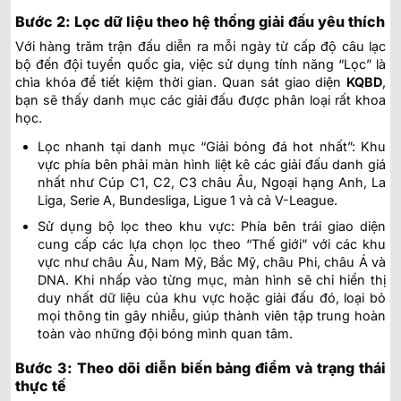
Bước 2: Lọc dữ liệu theo hệ thống giải đấu yêu thích
Với hàng trăm trận đấu diễn ra mỗi ngày từ cấp độ câu lạc
bộ đến đội tuyển quốc gia, việc sử dụng tính năng “Lọc” là
chìa khóa để tiết kiệm thời gian. Quan sát giao diện
KQBD
,
bạn sẽ thấy danh mục các giải đấu được phân loại rất khoa
học.
Lọc nhanh tại danh mục “Giải bóng đá hot nhất”: Khu
vực phía bên phải màn hình liệt kê các giải đấu danh giá
nhất như Cúp C1, C2, C3 châu Âu, Ngoại hạng Anh, La
Liga, Serie A, Bundesliga, Ligue 1 và cả V-League.
Sử dụng bộ lọc theo khu vực: Phía bên trái giao diện
cung cấp các lựa chọn lọc theo “Thế giới” với các khu
vực như châu Âu, Nam Mỹ, Bắc Mỹ, châu Phi, châu Á và
DNA. Khi nhấp vào từng mục, màn hình sẽ chỉ hiển thị
duy nhất dữ liệu của khu vực hoặc giải đấu đó, loại bỏ
mọi thông tin gây nhiễu, giúp thành viên tập trung hoàn
toàn vào những đội bóng mình quan tâm.
Bước 3: Theo dõi diễn biến bảng điểm và trạng thái
thực tế