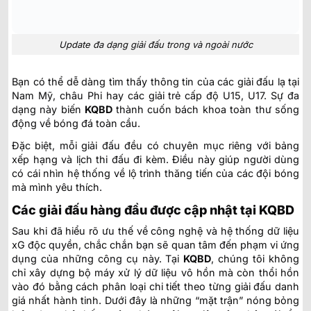
Update đa dạng giải đấu trong và ngoài nước
Bạn có thể dễ dàng tìm thấy thông tin của các giải đấu lạ tại
Nam Mỹ, châu Phi hay các giải trẻ cấp độ U15, U17. Sự đa
dạng này biến
KQBD
thành cuốn bách khoa toàn thư sống
động về bóng đá toàn cầu.
Đặc biệt, mỗi giải đấu đều có chuyên mục riêng với bảng
xếp hạng và lịch thi đấu đi kèm. Điều này giúp người dùng
có cái nhìn hệ thống về lộ trình thăng tiến của các đội bóng
mà mình yêu thích.
Các giải đấu hàng đầu được cập nhật tại KQBD
Sau khi đã hiểu rõ ưu thế về công nghệ và hệ thống dữ liệu
xG độc quyền, chắc chắn bạn sẽ quan tâm đến phạm vi ứng
dụng của những công cụ này. Tại
KQBD
, chúng tôi không
chỉ xây dựng bộ máy xử lý dữ liệu vô hồn mà còn thổi hồn
vào đó bằng cách phân loại chi tiết theo từng giải đấu danh
giá nhất hành tinh. Dưới đây là những “mặt trận” nóng bỏng