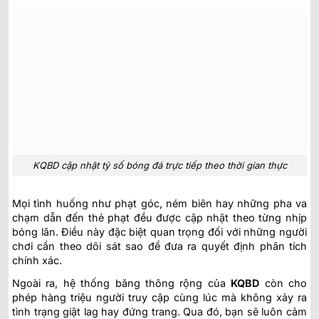
KQBD cập nhật tỷ số bóng đá trực tiếp theo thời gian thực
Mọi tình huống như phạt góc, ném biên hay những pha va
chạm dẫn đến thẻ phạt đều được cập nhật theo từng nhịp
bóng lăn. Điều này đặc biệt quan trọng đối với những người
chơi cần theo dõi sát sao để đưa ra quyết định phân tích
chính xác.
Ngoài ra, hệ thống băng thông rộng của
KQBD
còn cho
phép hàng triệu người truy cập cùng lúc mà không xảy ra
tình trạng giật lag hay đứng trang. Qua đó, bạn sẽ luôn cảm