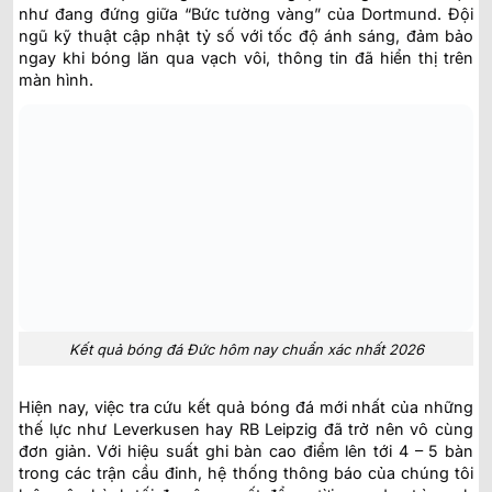
như đang đứng giữa “Bức tường vàng” của Dortmund. Đội
ngũ kỹ thuật cập nhật tỷ số với tốc độ ánh sáng, đảm bảo
ngay khi bóng lăn qua vạch vôi, thông tin đã hiển thị trên
màn hình.
Kết quả bóng đá Đức hôm nay chuẩn xác nhất 2026
Hiện nay, việc tra cứu kết quả bóng đá mới nhất của những
thế lực như Leverkusen hay RB Leipzig đã trở nên vô cùng
đơn giản. Với hiệu suất ghi bàn cao điểm lên tới 4 – 5 bàn
trong các trận cầu đinh, hệ thống thông báo của chúng tôi