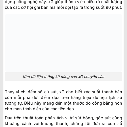
dụng công nghệ này. xG giúp thành viên hiểu rõ chất lượng
của các cơ hội ghi bàn mà mỗi đội tạo ra trong suốt 90 phút.
Kho dữ liệu thống kê nâng cao xG chuyên sâu
Thay vì chỉ đếm số cú sút, xG cho biết xác suất thành bàn
của mỗi pha dứt điểm dựa trên hàng triệu dữ liệu lịch sử
tương tự. Điều này mang đến một thước đo công bằng hơn
cho màn trình diễn của các tiền đạo.
Dựa trên thuật toán phân tích vị trí sút bóng, góc sút cùng
khoảng cách với khung thành, chúng tôi đưa ra con số