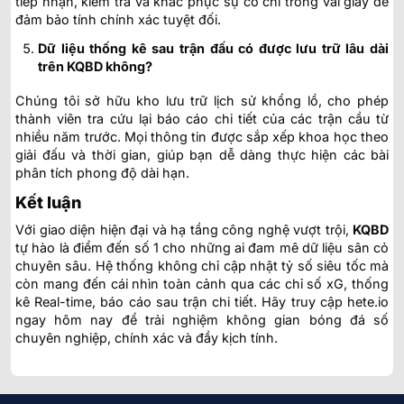
tiếp nhận, kiểm tra và khắc phục sự cố chỉ trong vài giây để
đảm bảo tính chính xác tuyệt đối.
Dữ liệu thống kê sau trận đấu có được lưu trữ lâu dài
trên KQBD không?
Chúng tôi sở hữu kho lưu trữ lịch sử khổng lồ, cho phép
thành viên tra cứu lại báo cáo chi tiết của các trận cầu từ
nhiều năm trước. Mọi thông tin được sắp xếp khoa học theo
giải đấu và thời gian, giúp bạn dễ dàng thực hiện các bài
phân tích phong độ dài hạn.
Kết luận
Với giao diện hiện đại và hạ tầng công nghệ vượt trội,
KQBD
tự hào là điểm đến số 1 cho những ai đam mê dữ liệu sân cỏ
chuyên sâu. Hệ thống không chỉ cập nhật tỷ số siêu tốc mà
còn mang đến cái nhìn toàn cảnh qua các chỉ số xG, thống
kê Real-time, báo cáo sau trận chi tiết. Hãy truy cập hete.io
ngay hôm nay để trải nghiệm không gian bóng đá số
chuyên nghiệp, chính xác và đầy kịch tính.