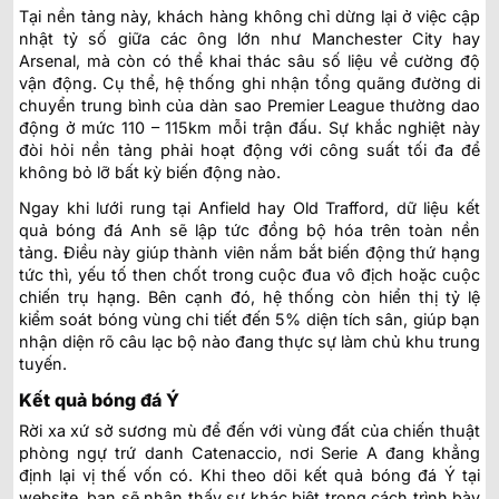
Tại nền tảng này, khách hàng không chỉ dừng lại ở việc cập
nhật tỷ số giữa các ông lớn như Manchester City hay
Arsenal, mà còn có thể khai thác sâu số liệu về cường độ
vận động. Cụ thể, hệ thống ghi nhận tổng quãng đường di
chuyển trung bình của dàn sao Premier League thường dao
động ở mức 110 – 115km mỗi trận đấu. Sự khắc nghiệt này
đòi hỏi nền tảng phải hoạt động với công suất tối đa để
không bỏ lỡ bất kỳ biến động nào.
Ngay khi lưới rung tại Anfield hay Old Trafford, dữ liệu kết
quả bóng đá Anh sẽ lập tức đồng bộ hóa trên toàn nền
tảng. Điều này giúp thành viên nắm bắt biến động thứ hạng
tức thì, yếu tố then chốt trong cuộc đua vô địch hoặc cuộc
chiến trụ hạng. Bên cạnh đó, hệ thống còn hiển thị tỷ lệ
kiểm soát bóng vùng chi tiết đến 5% diện tích sân, giúp bạn
nhận diện rõ câu lạc bộ nào đang thực sự làm chủ khu trung
tuyến.
Kết quả bóng đá Ý
Rời xa xứ sở sương mù để đến với vùng đất của chiến thuật
phòng ngự trứ danh Catenaccio, nơi Serie A đang khẳng
định lại vị thế vốn có. Khi theo dõi kết quả bóng đá Ý tại
website, bạn sẽ nhận thấy sự khác biệt trong cách trình bày