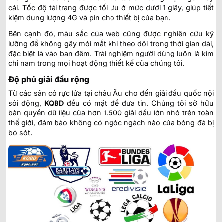
cái. Tốc độ tải trang được tối ưu ở mức dưới 1 giây, giúp tiết
kiệm dung lượng 4G và pin cho thiết bị của bạn.
Bên cạnh đó, màu sắc của web cũng được nghiên cứu kỹ
lưỡng để không gây mỏi mắt khi theo dõi trong thời gian dài,
đặc biệt là vào ban đêm. Trải nghiệm người dùng luôn là kim
chỉ nam trong mọi hoạt động thiết kế của chúng tôi.
Độ phủ giải đấu rộng
Từ các sân cỏ rực lửa tại châu Âu cho đến giải đấu quốc nội
sôi động,
KQBD
đều có mặt để đưa tin. Chúng tôi sở hữu
bản quyền dữ liệu của hơn 1.500 giải đấu lớn nhỏ trên toàn
thế giới, đảm bảo không có ngóc ngách nào của bóng đá bị
bỏ sót.