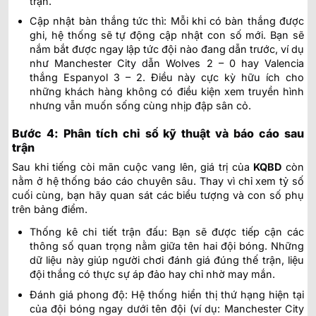
trận.
Cập nhật bàn thắng tức thì: Mỗi khi có bàn thắng được
ghi, hệ thống sẽ tự động cập nhật con số mới. Bạn sẽ
nắm bắt được ngay lập tức đội nào đang dẫn trước, ví dụ
như Manchester City dẫn Wolves 2 – 0 hay Valencia
thắng Espanyol 3 – 2. Điều này cực kỳ hữu ích cho
những khách hàng không có điều kiện xem truyền hình
nhưng vẫn muốn sống cùng nhịp đập sân cỏ.
Bước 4: Phân tích chỉ số kỹ thuật và báo cáo sau
trận
Sau khi tiếng còi mãn cuộc vang lên, giá trị của
KQBD
còn
nằm ở hệ thống báo cáo chuyên sâu. Thay vì chỉ xem tỷ số
cuối cùng, bạn hãy quan sát các biểu tượng và con số phụ
trên bảng điểm.
Thống kê chi tiết trận đấu: Bạn sẽ được tiếp cận các
thông số quan trọng nằm giữa tên hai đội bóng. Những
dữ liệu này giúp người chơi đánh giá đúng thế trận, liệu
đội thắng có thực sự áp đảo hay chỉ nhờ may mắn.
Đánh giá phong độ: Hệ thống hiển thị thứ hạng hiện tại
của đội bóng ngay dưới tên đội (ví dụ: Manchester City