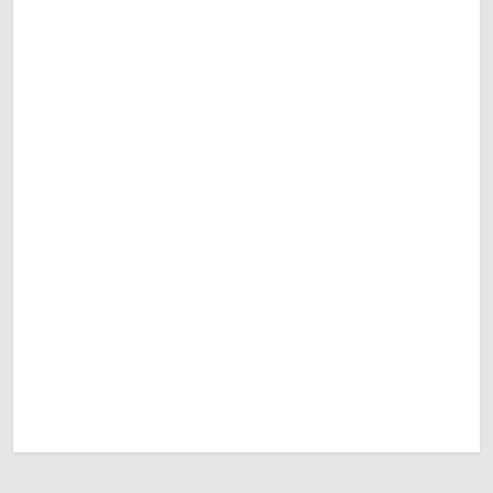
Trận Hot
Tất cả giải đấu
TL Malaysia
Vin88