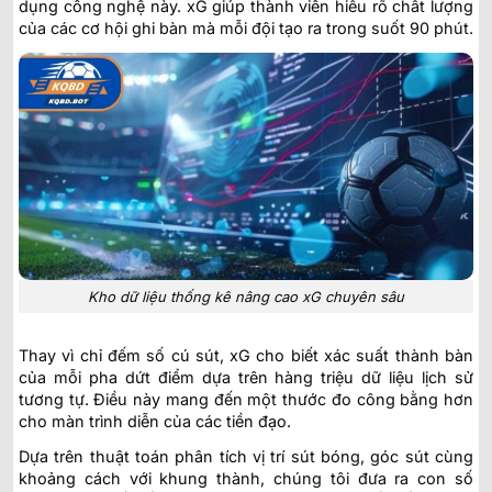
dụng công nghệ này. xG giúp thành viên hiểu rõ chất lượng
của các cơ hội ghi bàn mà mỗi đội tạo ra trong suốt 90 phút.
Kho dữ liệu thống kê nâng cao xG chuyên sâu
Thay vì chỉ đếm số cú sút, xG cho biết xác suất thành bàn
của mỗi pha dứt điểm dựa trên hàng triệu dữ liệu lịch sử
tương tự. Điều này mang đến một thước đo công bằng hơn
cho màn trình diễn của các tiền đạo.
Dựa trên thuật toán phân tích vị trí sút bóng, góc sút cùng
khoảng cách với khung thành, chúng tôi đưa ra con số