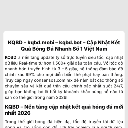
KQBD – kqbd.mobi – kqbd.bot – Cập Nhật Kết
Quả Bóng Đá Nhanh Số 1 Việt Nam
KQBD
là nền tảng update tỷ số trực tuyến siêu tốc, cập nhật
dữ liệu Real-time từ hơn 1.500+ giải đấu toàn cầu. Với tốc độ
nhanh hơn truyền hình từ 3 – 5 giây, hệ thống đảm bảo độ
chính xác 99% cho mọi diễn biến thẻ phạt hay bàn thắng.
Truy cập ngay consensos.com.mx để nắm bắt các thông số
chuyên sâu và kết quả trận cầu chính xác nhất suốt 24/7,
giúp bạn không bỏ lỡ bất kỳ khoảnh khắc bùng nổ nào từ
sân cỏ thế giới trong năm 2026!
KQBD – Nền tảng cập nhật kết quả bóng đá mới
nhất 2026
Trong thế giới bóng đá hiện đại, tốc độ truyền tải dữ liệu
đóng vai trò sống còn đối với trải nghiệm của người xem.