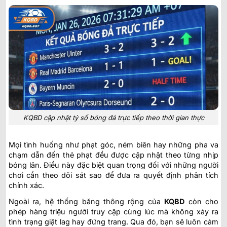
KQBD cập nhật tỷ số bóng đá trực tiếp theo thời gian thực
Mọi tình huống như phạt góc, ném biên hay những pha va
chạm dẫn đến thẻ phạt đều được cập nhật theo từng nhịp
bóng lăn. Điều này đặc biệt quan trọng đối với những người
chơi cần theo dõi sát sao để đưa ra quyết định phân tích
chính xác.
Ngoài ra, hệ thống băng thông rộng của
KQBD
còn cho
phép hàng triệu người truy cập cùng lúc mà không xảy ra
tình trạng giật lag hay đứng trang. Qua đó, bạn sẽ luôn cảm