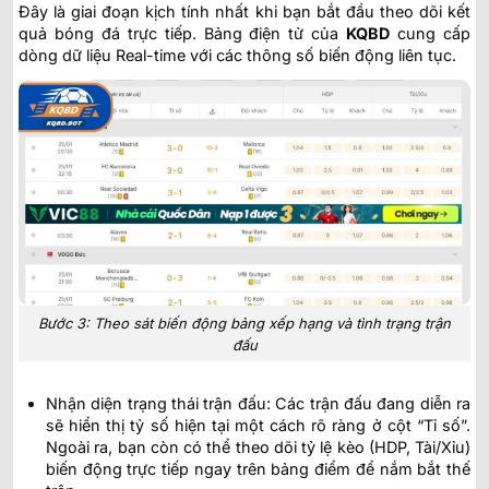
Đây là giai đoạn kịch tính nhất khi bạn bắt đầu theo dõi kết
quả bóng đá trực tiếp. Bảng điện tử của
KQBD
cung cấp
dòng dữ liệu Real-time với các thông số biến động liên tục.
Bước 3: Theo sát biến động bảng xếp hạng và tình trạng trận
đấu
Nhận diện trạng thái trận đấu: Các trận đấu đang diễn ra
sẽ hiển thị tỷ số hiện tại một cách rõ ràng ở cột “Tỉ số”.
Ngoài ra, bạn còn có thể theo dõi tỷ lệ kèo (HDP, Tài/Xỉu)
biến động trực tiếp ngay trên bảng điểm để nắm bắt thế