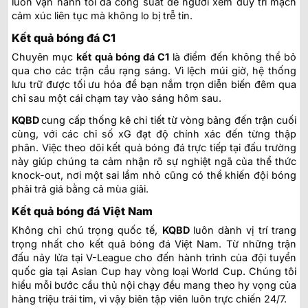
luôn vận hành tối đa công suất để người xem duy trì mạch
cảm xúc liên tục mà không lo bị trễ tin.
Kết quả bóng đá C1
Chuyên mục
kết quả bóng đá C1
là điểm đến không thể bỏ
qua cho các trận cầu rạng sáng. Vì lệch múi giờ, hệ thống
lưu trữ được tối ưu hóa để bạn nắm trọn diễn biến đêm qua
chỉ sau một cái chạm tay vào sáng hôm sau.
KQBD
cung cấp thống kê chi tiết từ vòng bảng đến trận cuối
cùng, với các chỉ số xG đạt độ chính xác đến từng thập
phân. Việc theo dõi kết quả bóng đá trực tiếp tại đấu trường
này giúp chúng ta cảm nhận rõ sự nghiệt ngã của thể thức
knock-out, nơi một sai lầm nhỏ cũng có thể khiến đội bóng
phải trả giá bằng cả mùa giải.
Kết quả bóng đá Việt Nam
Không chỉ chú trọng quốc tế,
KQBD
luôn dành vị trí trang
trọng nhất cho kết quả bóng đá Việt Nam. Từ những trận
đấu nảy lửa tại V-League cho đến hành trình của đội tuyển
quốc gia tại Asian Cup hay vòng loại World Cup. Chúng tôi
hiểu mỗi bước cầu thủ nội chạy đều mang theo hy vọng của
hàng triệu trái tim, vì vậy biên tập viên luôn trực chiến 24/7.