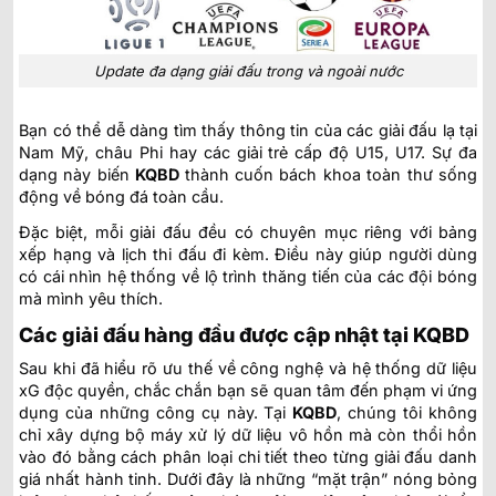
Update đa dạng giải đấu trong và ngoài nước
Bạn có thể dễ dàng tìm thấy thông tin của các giải đấu lạ tại
Nam Mỹ, châu Phi hay các giải trẻ cấp độ U15, U17. Sự đa
dạng này biến
KQBD
thành cuốn bách khoa toàn thư sống
động về bóng đá toàn cầu.
Đặc biệt, mỗi giải đấu đều có chuyên mục riêng với bảng
xếp hạng và lịch thi đấu đi kèm. Điều này giúp người dùng
có cái nhìn hệ thống về lộ trình thăng tiến của các đội bóng
mà mình yêu thích.
Các giải đấu hàng đầu được cập nhật tại KQBD
Sau khi đã hiểu rõ ưu thế về công nghệ và hệ thống dữ liệu
xG độc quyền, chắc chắn bạn sẽ quan tâm đến phạm vi ứng
dụng của những công cụ này. Tại
KQBD
, chúng tôi không
chỉ xây dựng bộ máy xử lý dữ liệu vô hồn mà còn thổi hồn
vào đó bằng cách phân loại chi tiết theo từng giải đấu danh
giá nhất hành tinh. Dưới đây là những “mặt trận” nóng bỏng