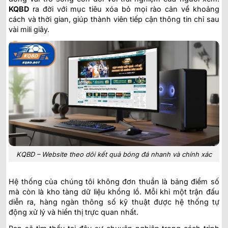
KQBD
ra đời với mục tiêu xóa bỏ mọi rào cản về khoảng
cách và thời gian, giúp thành viên tiếp cận thông tin chỉ sau
vài mili giây.
KQBD – Website theo dõi kết quả bóng đá nhanh và chính xác
Hệ thống của chúng tôi không đơn thuần là bảng điểm số
mà còn là kho tàng dữ liệu khổng lồ. Mỗi khi một trận đấu
diễn ra, hàng ngàn thông số kỹ thuật được hệ thống tự
động xử lý và hiển thị trực quan nhất.