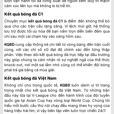
luôn vận hành tối đa công suất để người xem duy trì mạch
cảm xúc liên tục mà không lo bị trễ tin.
Kết quả bóng đá C1
Chuyên mục
kết quả bóng đá C1
là điểm đến không thể bỏ
qua cho các trận cầu rạng sáng. Vì lệch múi giờ, hệ thống
lưu trữ được tối ưu hóa để bạn nắm trọn diễn biến đêm qua
chỉ sau một cái chạm tay vào sáng hôm sau.
KQBD
cung cấp thống kê chi tiết từ vòng bảng đến trận cuối
cùng, với các chỉ số xG đạt độ chính xác đến từng thập
phân. Việc theo dõi kết quả bóng đá trực tiếp tại đấu trường
này giúp chúng ta cảm nhận rõ sự nghiệt ngã của thể thức
knock-out, nơi một sai lầm nhỏ cũng có thể khiến đội bóng
phải trả giá bằng cả mùa giải.
Kết quả bóng đá Việt Nam
Không chỉ chú trọng quốc tế,
KQBD
luôn dành vị trí trang
trọng nhất cho kết quả bóng đá Việt Nam. Từ những trận
đấu nảy lửa tại V-League cho đến hành trình của đội tuyển
quốc gia tại Asian Cup hay vòng loại World Cup. Chúng tôi
hiểu mỗi bước cầu thủ nội chạy đều mang theo hy vọng của
hàng triệu trái tim, vì vậy biên tập viên luôn trực chiến 24/7.