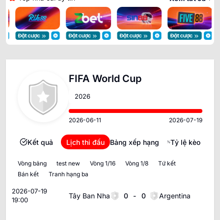
FIFA World Cup
2026
2026-06-11
2026-07-19
Kết quả
Lịch thi đấu
Bảng xếp hạng
Tỷ lệ kèo
Vòng bảng
test new
Vòng 1/16
Vòng 1/8
Tứ kết
Bán kết
Tranh hạng ba
Chung kết
2026-07-19
Tây Ban Nha
0
-
0
Argentina
19:00