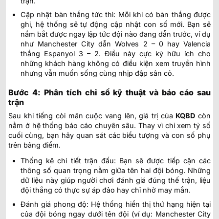
trận.
Cập nhật bàn thắng tức thì: Mỗi khi có bàn thắng được
ghi, hệ thống sẽ tự động cập nhật con số mới. Bạn sẽ
nắm bắt được ngay lập tức đội nào đang dẫn trước, ví dụ
như Manchester City dẫn Wolves 2 – 0 hay Valencia
thắng Espanyol 3 – 2. Điều này cực kỳ hữu ích cho
những khách hàng không có điều kiện xem truyền hình
nhưng vẫn muốn sống cùng nhịp đập sân cỏ.
Bước 4: Phân tích chỉ số kỹ thuật và báo cáo sau
trận
Sau khi tiếng còi mãn cuộc vang lên, giá trị của
KQBD
còn
nằm ở hệ thống báo cáo chuyên sâu. Thay vì chỉ xem tỷ số
cuối cùng, bạn hãy quan sát các biểu tượng và con số phụ
trên bảng điểm.
Thống kê chi tiết trận đấu: Bạn sẽ được tiếp cận các
thông số quan trọng nằm giữa tên hai đội bóng. Những
dữ liệu này giúp người chơi đánh giá đúng thế trận, liệu
đội thắng có thực sự áp đảo hay chỉ nhờ may mắn.
Đánh giá phong độ: Hệ thống hiển thị thứ hạng hiện tại
của đội bóng ngay dưới tên đội (ví dụ: Manchester City