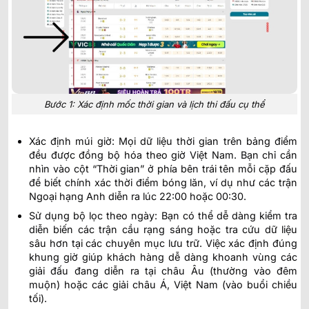
Bước 1: Xác định mốc thời gian và lịch thi đấu cụ thể
Xác định múi giờ: Mọi dữ liệu thời gian trên bảng điểm
đều được đồng bộ hóa theo giờ Việt Nam. Bạn chỉ cần
nhìn vào cột “Thời gian” ở phía bên trái tên mỗi cặp đấu
để biết chính xác thời điểm bóng lăn, ví dụ như các trận
Ngoại hạng Anh diễn ra lúc 22:00 hoặc 00:30.
Sử dụng bộ lọc theo ngày: Bạn có thể dễ dàng kiểm tra
diễn biến các trận cầu rạng sáng hoặc tra cứu dữ liệu
sâu hơn tại các chuyên mục lưu trữ. Việc xác định đúng
khung giờ giúp khách hàng dễ dàng khoanh vùng các
giải đấu đang diễn ra tại châu Âu (thường vào đêm
muộn) hoặc các giải châu Á, Việt Nam (vào buổi chiều
tối).