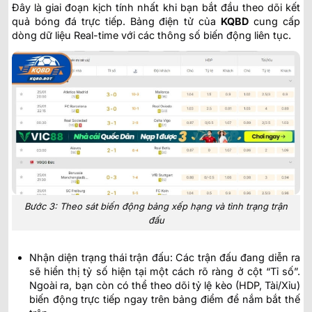
Đây là giai đoạn kịch tính nhất khi bạn bắt đầu theo dõi kết
quả bóng đá trực tiếp. Bảng điện tử của
KQBD
cung cấp
dòng dữ liệu Real-time với các thông số biến động liên tục.
Bước 3: Theo sát biến động bảng xếp hạng và tình trạng trận
đấu
Nhận diện trạng thái trận đấu: Các trận đấu đang diễn ra
sẽ hiển thị tỷ số hiện tại một cách rõ ràng ở cột “Tỉ số”.
Ngoài ra, bạn còn có thể theo dõi tỷ lệ kèo (HDP, Tài/Xỉu)
biến động trực tiếp ngay trên bảng điểm để nắm bắt thế