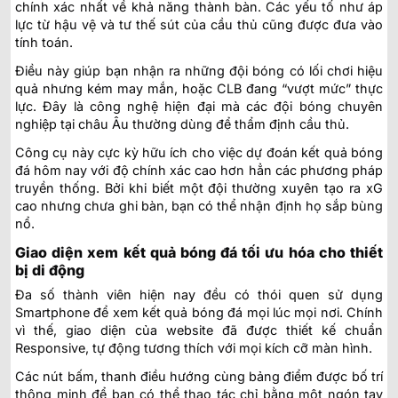
chính xác nhất về khả năng thành bàn. Các yếu tố như áp
lực từ hậu vệ và tư thế sút của cầu thủ cũng được đưa vào
tính toán.
Điều này giúp bạn nhận ra những đội bóng có lối chơi hiệu
quả nhưng kém may mắn, hoặc CLB đang “vượt mức” thực
lực. Đây là công nghệ hiện đại mà các đội bóng chuyên
nghiệp tại châu Âu thường dùng để thẩm định cầu thủ.
Công cụ này cực kỳ hữu ích cho việc dự đoán kết quả bóng
đá hôm nay với độ chính xác cao hơn hẳn các phương pháp
truyền thống. Bởi khi biết một đội thường xuyên tạo ra xG
cao nhưng chưa ghi bàn, bạn có thể nhận định họ sắp bùng
nổ.
Giao diện xem kết quả bóng đá tối ưu hóa cho thiết
bị di động
Đa số thành viên hiện nay đều có thói quen sử dụng
Smartphone để xem kết quả bóng đá mọi lúc mọi nơi. Chính
vì thế, giao diện của website đã được thiết kế chuẩn
Responsive, tự động tương thích với mọi kích cỡ màn hình.
Các nút bấm, thanh điều hướng cùng bảng điểm được bố trí
thông minh để bạn có thể thao tác chỉ bằng một ngón tay