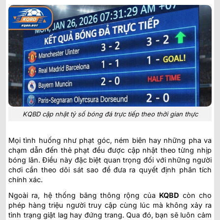
KQBD cập nhật tỷ số bóng đá trực tiếp theo thời gian thực
Mọi tình huống như phạt góc, ném biên hay những pha va
chạm dẫn đến thẻ phạt đều được cập nhật theo từng nhịp
bóng lăn. Điều này đặc biệt quan trọng đối với những người
chơi cần theo dõi sát sao để đưa ra quyết định phân tích
chính xác.
Ngoài ra, hệ thống băng thông rộng của
KQBD
còn cho
phép hàng triệu người truy cập cùng lúc mà không xảy ra
tình trạng giật lag hay đứng trang. Qua đó, bạn sẽ luôn cảm