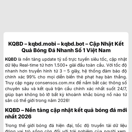
KQBD – kqbd.mobi – kqbd.bot – Cập Nhật Kết
Quả Bóng Đá Nhanh Số 1 Việt Nam
KQBD
là nền tảng update tỷ số trực tuyến siêu tốc, cập nhật
dữ liệu Real-time từ hơn 1.500+ giải đấu toàn cầu. Với tốc độ
nhanh hơn truyền hình từ 3 – 5 giây, hệ thống đảm bảo độ
chính xác 99% cho mọi diễn biến thẻ phạt hay bàn thắng.
Truy cập ngay consensos.com.mx để nắm bắt các thông số
chuyên sâu và kết quả trận cầu chính xác nhất suốt 24/7,
giúp bạn không bỏ lỡ bất kỳ khoảnh khắc bùng nổ nào từ
sân cỏ thế giới trong năm 2026!
KQBD – Nền tảng cập nhật kết quả bóng đá mới
nhất 2026
Trong thế giới bóng đá hiện đại, tốc độ truyền tải dữ liệu
đóng vai trò sống còn đối với trải nghiệm của người xem.