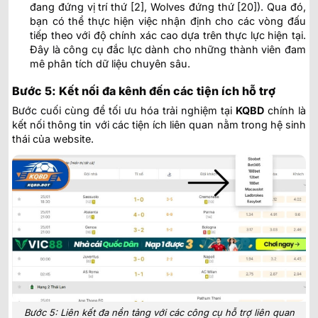
đang đứng vị trí thứ [2], Wolves đứng thứ [20]). Qua đó,
bạn có thể thực hiện việc nhận định cho các vòng đấu
tiếp theo với độ chính xác cao dựa trên thực lực hiện tại.
Đây là công cụ đắc lực dành cho những thành viên đam
mê phân tích dữ liệu chuyên sâu.
Bước 5: Kết nối đa kênh đến các tiện ích hỗ trợ
Bước cuối cùng để tối ưu hóa trải nghiệm tại
KQBD
chính là
kết nối thông tin với các tiện ích liên quan nằm trong hệ sinh
thái của website.
Bước 5: Liên kết đa nền tảng với các công cụ hỗ trợ liên quan