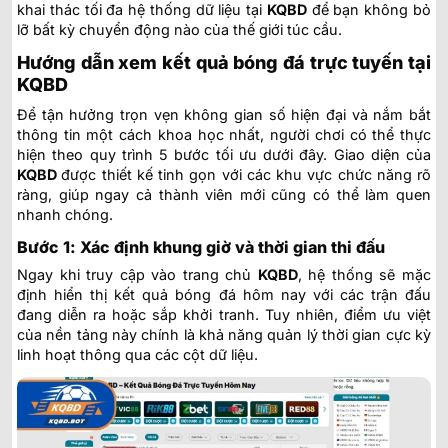
khai thác tối đa hệ thống dữ liệu tại
KQBD
để bạn không bỏ
lỡ bất kỳ chuyển động nào của thế giới túc cầu.
Hướng dẫn xem kết quả bóng đá trực tuyến tại
KQBD
Để tận hưởng trọn vẹn không gian số hiện đại và nắm bắt
thông tin một cách khoa học nhất, người chơi có thể thực
hiện theo quy trình 5 bước tối ưu dưới đây. Giao diện của
KQBD
được thiết kế tinh gọn với các khu vực chức năng rõ
ràng, giúp ngay cả thành viên mới cũng có thể làm quen
nhanh chóng.
Bước 1: Xác định khung giờ và thời gian thi đấu
Ngay khi truy cập vào trang chủ
KQBD
, hệ thống sẽ mặc
định hiển thị kết quả bóng đá hôm nay với các trận đấu
đang diễn ra hoặc sắp khởi tranh. Tuy nhiên, điểm ưu việt
của nền tảng này chính là khả năng quản lý thời gian cực kỳ
linh hoạt thông qua các cột dữ liệu.