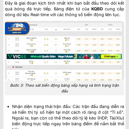
Đây là giai đoạn kịch tính nhất khi bạn bắt đầu theo dõi kết
quả bóng đá trực tiếp. Bảng điện tử của
KQBD
cung cấp
dòng dữ liệu Real-time với các thông số biến động liên tục.
Bước 3: Theo sát biến động bảng xếp hạng và tình trạng trận
đấu
Nhận diện trạng thái trận đấu: Các trận đấu đang diễn ra
sẽ hiển thị tỷ số hiện tại một cách rõ ràng ở cột “Tỉ số”.
Ngoài ra, bạn còn có thể theo dõi tỷ lệ kèo (HDP, Tài/Xỉu)
biến động trực tiếp ngay trên bảng điểm để nắm bắt thế