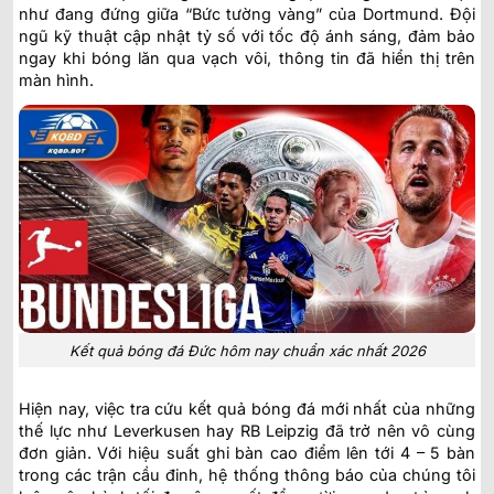
như đang đứng giữa “Bức tường vàng” của Dortmund. Đội
ngũ kỹ thuật cập nhật tỷ số với tốc độ ánh sáng, đảm bảo
ngay khi bóng lăn qua vạch vôi, thông tin đã hiển thị trên
màn hình.
Kết quả bóng đá Đức hôm nay chuẩn xác nhất 2026
Hiện nay, việc tra cứu kết quả bóng đá mới nhất của những
thế lực như Leverkusen hay RB Leipzig đã trở nên vô cùng
đơn giản. Với hiệu suất ghi bàn cao điểm lên tới 4 – 5 bàn
trong các trận cầu đinh, hệ thống thông báo của chúng tôi