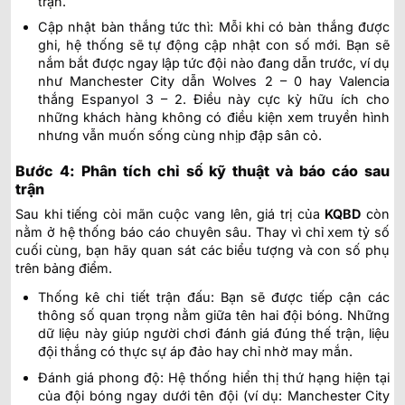
trận.
Cập nhật bàn thắng tức thì: Mỗi khi có bàn thắng được
ghi, hệ thống sẽ tự động cập nhật con số mới. Bạn sẽ
nắm bắt được ngay lập tức đội nào đang dẫn trước, ví dụ
như Manchester City dẫn Wolves 2 – 0 hay Valencia
thắng Espanyol 3 – 2. Điều này cực kỳ hữu ích cho
những khách hàng không có điều kiện xem truyền hình
nhưng vẫn muốn sống cùng nhịp đập sân cỏ.
Bước 4: Phân tích chỉ số kỹ thuật và báo cáo sau
trận
Sau khi tiếng còi mãn cuộc vang lên, giá trị của
KQBD
còn
nằm ở hệ thống báo cáo chuyên sâu. Thay vì chỉ xem tỷ số
cuối cùng, bạn hãy quan sát các biểu tượng và con số phụ
trên bảng điểm.
Thống kê chi tiết trận đấu: Bạn sẽ được tiếp cận các
thông số quan trọng nằm giữa tên hai đội bóng. Những
dữ liệu này giúp người chơi đánh giá đúng thế trận, liệu
đội thắng có thực sự áp đảo hay chỉ nhờ may mắn.
Đánh giá phong độ: Hệ thống hiển thị thứ hạng hiện tại
của đội bóng ngay dưới tên đội (ví dụ: Manchester City