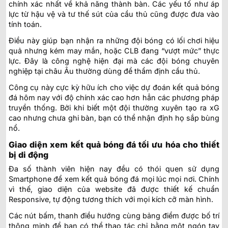
chính xác nhất về khả năng thành bàn. Các yếu tố như áp
lực từ hậu vệ và tư thế sút của cầu thủ cũng được đưa vào
tính toán.
Điều này giúp bạn nhận ra những đội bóng có lối chơi hiệu
quả nhưng kém may mắn, hoặc CLB đang “vượt mức” thực
lực. Đây là công nghệ hiện đại mà các đội bóng chuyên
nghiệp tại châu Âu thường dùng để thẩm định cầu thủ.
Công cụ này cực kỳ hữu ích cho việc dự đoán kết quả bóng
đá hôm nay với độ chính xác cao hơn hẳn các phương pháp
truyền thống. Bởi khi biết một đội thường xuyên tạo ra xG
cao nhưng chưa ghi bàn, bạn có thể nhận định họ sắp bùng
nổ.
Giao diện xem kết quả bóng đá tối ưu hóa cho thiết
bị di động
Đa số thành viên hiện nay đều có thói quen sử dụng
Smartphone để xem kết quả bóng đá mọi lúc mọi nơi. Chính
vì thế, giao diện của website đã được thiết kế chuẩn
Responsive, tự động tương thích với mọi kích cỡ màn hình.
Các nút bấm, thanh điều hướng cùng bảng điểm được bố trí
thông minh để bạn có thể thao tác chỉ bằng một ngón tay