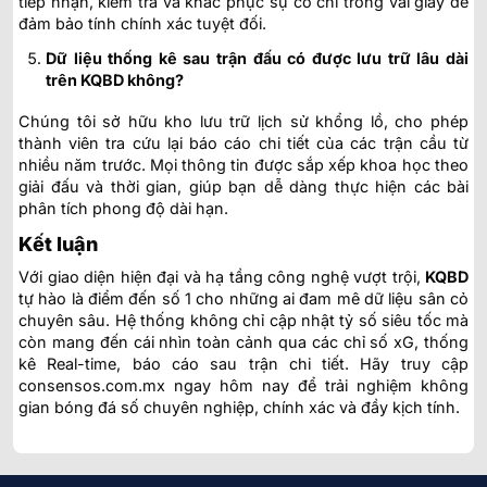
tiếp nhận, kiểm tra và khắc phục sự cố chỉ trong vài giây để
đảm bảo tính chính xác tuyệt đối.
Dữ liệu thống kê sau trận đấu có được lưu trữ lâu dài
trên KQBD không?
Chúng tôi sở hữu kho lưu trữ lịch sử khổng lồ, cho phép
thành viên tra cứu lại báo cáo chi tiết của các trận cầu từ
nhiều năm trước. Mọi thông tin được sắp xếp khoa học theo
giải đấu và thời gian, giúp bạn dễ dàng thực hiện các bài
phân tích phong độ dài hạn.
Kết luận
Với giao diện hiện đại và hạ tầng công nghệ vượt trội,
KQBD
tự hào là điểm đến số 1 cho những ai đam mê dữ liệu sân cỏ
chuyên sâu. Hệ thống không chỉ cập nhật tỷ số siêu tốc mà
còn mang đến cái nhìn toàn cảnh qua các chỉ số xG, thống
kê Real-time, báo cáo sau trận chi tiết. Hãy truy cập
consensos.com.mx ngay hôm nay để trải nghiệm không
gian bóng đá số chuyên nghiệp, chính xác và đầy kịch tính.