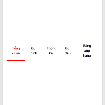
Bảng
Tổng
Đội
Thống
Đối
xếp
quan
hình
kê
đầu
hạng