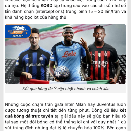
dữ liệu. Hệ thống
KQBD
tập trung sâu vào các chỉ số như số
lần đánh chặn (interceptions) trung bình 15 – 20 lần/trận và
khả năng bọc lót của hàng thủ.
Kết quả bóng đá Ý cập nhật nhanh và chính xác
Những cuộc chạm trán giữa Inter Milan hay Juventus luôn
được tường thuật chi tiết đến từng phút. Dòng dữ liệu
kết
quả bóng đá trực tuyến
tại giải đấu này sẽ giúp bạn hiểu rõ
tại sao một đội bóng có thể thắng lợi chỉ với duy nhất 1 cú
sút trúng đích nhưng đạt tỷ lệ chuyển hóa 100%. Bên cạnh