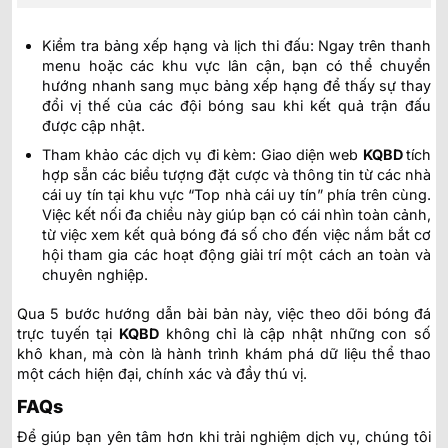
Kiểm tra bảng xếp hạng và lịch thi đấu: Ngay trên thanh
menu hoặc các khu vực lân cận, bạn có thể chuyển
hướng nhanh sang mục bảng xếp hạng để thấy sự thay
đổi vị thế của các đội bóng sau khi kết quả trận đấu
được cập nhật.
Tham khảo các dịch vụ đi kèm: Giao diện web
KQBD
tích
hợp sẵn các biểu tượng đặt cược và thông tin từ các nhà
cái uy tín tại khu vực “Top nhà cái uy tín” phía trên cùng.
Việc kết nối đa chiều này giúp bạn có cái nhìn toàn cảnh,
từ việc xem kết quả bóng đá số cho đến việc nắm bắt cơ
hội tham gia các hoạt động giải trí một cách an toàn và
chuyên nghiệp.
Qua 5 bước hướng dẫn bài bản này, việc theo dõi bóng đá
trực tuyến tại
KQBD
không chỉ là cập nhật những con số
khô khan, mà còn là hành trình khám phá dữ liệu thể thao
một cách hiện đại, chính xác và đầy thú vị.
FAQs
Để giúp bạn yên tâm hơn khi trải nghiệm dịch vụ, chúng tôi