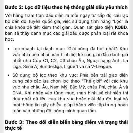
Bước 2: Lọc dữ liệu theo hệ thống giải đấu yêu thích
Với hàng trăm trận đấu diễn ra mỗi ngày từ cấp độ câu lạc
bộ đến đội tuyển quốc gia, việc sử dụng tính năng “Lọc” là
chìa khóa để tiết kiệm thời gian. Quan sát giao diện
KQBD
,
bạn sẽ thấy danh mục các giải đấu được phân loại rất khoa
học.
Lọc nhanh tại danh mục “Giải bóng đá hot nhất”: Khu
vực phía bên phải màn hình liệt kê các giải đấu danh giá
nhất như Cúp C1, C2, C3 châu Âu, Ngoại hạng Anh, La
Liga, Serie A, Bundesliga, Ligue 1 và cả V-League.
Sử dụng bộ lọc theo khu vực: Phía bên trái giao diện
cung cấp các lựa chọn lọc theo “Thế giới” với các khu
vực như châu Âu, Nam Mỹ, Bắc Mỹ, châu Phi, châu Á và
DNA. Khi nhấp vào từng mục, màn hình sẽ chỉ hiển thị
duy nhất dữ liệu của khu vực hoặc giải đấu đó, loại bỏ
mọi thông tin gây nhiễu, giúp thành viên tập trung hoàn
toàn vào những đội bóng mình quan tâm.
Bước 3: Theo dõi diễn biến bảng điểm và trạng thái
thực tế