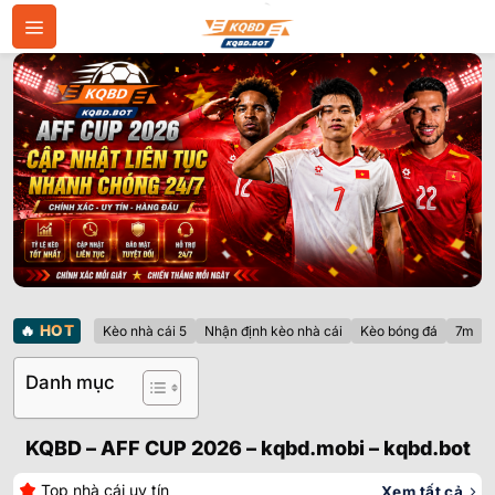
Bỏ
qua
nội
dung
🔥
HOT
Kèo nhà cái 5
Nhận định kèo nhà cái
Kèo bóng đá
7m
Danh mục
KQBD – AFF CUP 2026 – kqbd.mobi – kqbd.bot
Top nhà cái uy tín
Xem tất cả