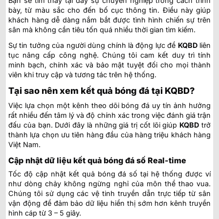
Bạn sẽ tìm thấy tại đây sự chuyên nghiệp trong cách trình
bày, từ màu sắc cho đến bố cục thông tin. Điều này giúp
khách hàng dễ dàng nắm bắt được tình hình chiến sự trên
sân mà không cần tiêu tốn quá nhiều thời gian tìm kiếm.
Sự tin tưởng của người dùng chính là động lực để
KQBD
liên
tục nâng cấp công nghệ. Chúng tôi cam kết duy trì tính
minh bạch, chính xác và bảo mật tuyệt đối cho mọi thành
viên khi truy cập và tương tác trên hệ thống.
Tại sao nên xem kết quả bóng đá tại KQBD?
Việc lựa chọn một kênh theo dõi bóng đá uy tín ảnh hưởng
rất nhiều đến tâm lý và độ chính xác trong việc đánh giá trận
đấu của bạn. Dưới đây là những giá trị cốt lõi giúp
KQBD
trở
thành lựa chọn ưu tiên hàng đầu của hàng triệu khách hàng
Việt Nam.
Cập nhật dữ liệu kết quả bóng đá số Real-time
Tốc độ cập nhật kết quả bóng đá số tại hệ thống được ví
như dòng chảy không ngừng nghỉ của môn thể thao vua.
Chúng tôi sử dụng các vệ tinh truyền dẫn trực tiếp từ sân
vận động để đảm bảo dữ liệu hiển thị sớm hơn kênh truyền
hình cáp từ 3 – 5 giây.