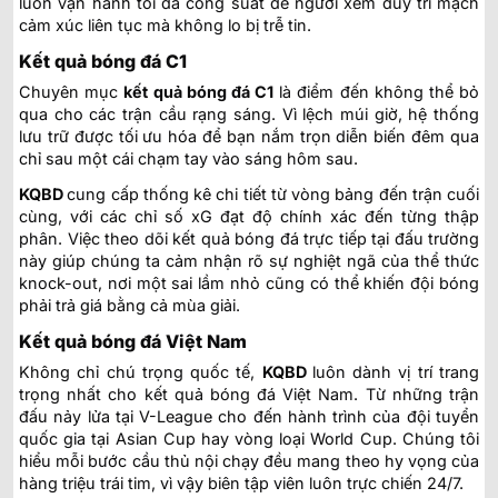
luôn vận hành tối đa công suất để người xem duy trì mạch
cảm xúc liên tục mà không lo bị trễ tin.
Kết quả bóng đá C1
Chuyên mục
kết quả bóng đá C1
là điểm đến không thể bỏ
qua cho các trận cầu rạng sáng. Vì lệch múi giờ, hệ thống
lưu trữ được tối ưu hóa để bạn nắm trọn diễn biến đêm qua
chỉ sau một cái chạm tay vào sáng hôm sau.
KQBD
cung cấp thống kê chi tiết từ vòng bảng đến trận cuối
cùng, với các chỉ số xG đạt độ chính xác đến từng thập
phân. Việc theo dõi kết quả bóng đá trực tiếp tại đấu trường
này giúp chúng ta cảm nhận rõ sự nghiệt ngã của thể thức
knock-out, nơi một sai lầm nhỏ cũng có thể khiến đội bóng
phải trả giá bằng cả mùa giải.
Kết quả bóng đá Việt Nam
Không chỉ chú trọng quốc tế,
KQBD
luôn dành vị trí trang
trọng nhất cho kết quả bóng đá Việt Nam. Từ những trận
đấu nảy lửa tại V-League cho đến hành trình của đội tuyển
quốc gia tại Asian Cup hay vòng loại World Cup. Chúng tôi
hiểu mỗi bước cầu thủ nội chạy đều mang theo hy vọng của
hàng triệu trái tim, vì vậy biên tập viên luôn trực chiến 24/7.