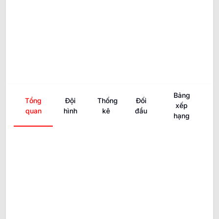
Bảng
Tổng
Đội
Thống
Đối
xếp
quan
hình
kê
đầu
hạng