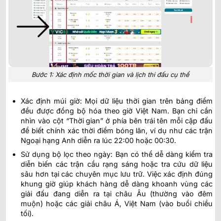
Bước 1: Xác định mốc thời gian và lịch thi đấu cụ thể
Xác định múi giờ: Mọi dữ liệu thời gian trên bảng điểm
đều được đồng bộ hóa theo giờ Việt Nam. Bạn chỉ cần
nhìn vào cột “Thời gian” ở phía bên trái tên mỗi cặp đấu
để biết chính xác thời điểm bóng lăn, ví dụ như các trận
Ngoại hạng Anh diễn ra lúc 22:00 hoặc 00:30.
Sử dụng bộ lọc theo ngày: Bạn có thể dễ dàng kiểm tra
diễn biến các trận cầu rạng sáng hoặc tra cứu dữ liệu
sâu hơn tại các chuyên mục lưu trữ. Việc xác định đúng
khung giờ giúp khách hàng dễ dàng khoanh vùng các
giải đấu đang diễn ra tại châu Âu (thường vào đêm
muộn) hoặc các giải châu Á, Việt Nam (vào buổi chiều
tối).