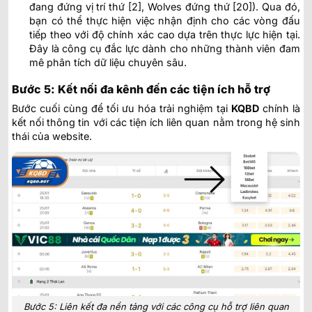
đang đứng vị trí thứ [2], Wolves đứng thứ [20]). Qua đó,
bạn có thể thực hiện việc nhận định cho các vòng đấu
tiếp theo với độ chính xác cao dựa trên thực lực hiện tại.
Đây là công cụ đắc lực dành cho những thành viên đam
mê phân tích dữ liệu chuyên sâu.
Bước 5: Kết nối đa kênh đến các tiện ích hỗ trợ
Bước cuối cùng để tối ưu hóa trải nghiệm tại
KQBD
chính là
kết nối thông tin với các tiện ích liên quan nằm trong hệ sinh
thái của website.
Bước 5: Liên kết đa nền tảng với các công cụ hỗ trợ liên quan