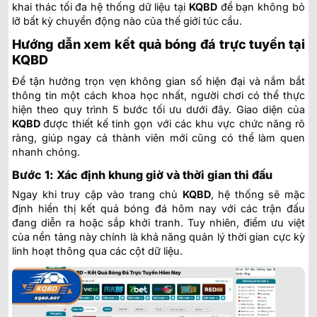
khai thác tối đa hệ thống dữ liệu tại
KQBD
để bạn không bỏ
lỡ bất kỳ chuyển động nào của thế giới túc cầu.
Hướng dẫn xem kết quả bóng đá trực tuyến tại
KQBD
Để tận hưởng trọn vẹn không gian số hiện đại và nắm bắt
thông tin một cách khoa học nhất, người chơi có thể thực
hiện theo quy trình 5 bước tối ưu dưới đây. Giao diện của
KQBD
được thiết kế tinh gọn với các khu vực chức năng rõ
ràng, giúp ngay cả thành viên mới cũng có thể làm quen
nhanh chóng.
Bước 1: Xác định khung giờ và thời gian thi đấu
Ngay khi truy cập vào trang chủ
KQBD
, hệ thống sẽ mặc
định hiển thị kết quả bóng đá hôm nay với các trận đấu
đang diễn ra hoặc sắp khởi tranh. Tuy nhiên, điểm ưu việt
của nền tảng này chính là khả năng quản lý thời gian cực kỳ
linh hoạt thông qua các cột dữ liệu.