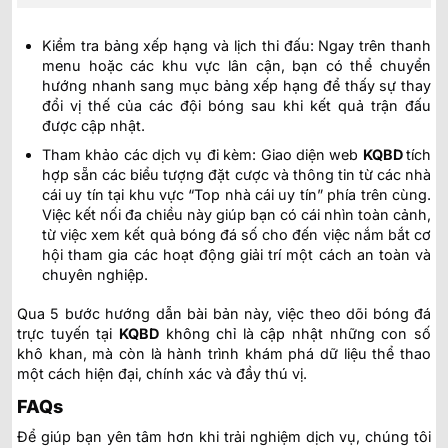
Kiểm tra bảng xếp hạng và lịch thi đấu: Ngay trên thanh
menu hoặc các khu vực lân cận, bạn có thể chuyển
hướng nhanh sang mục bảng xếp hạng để thấy sự thay
đổi vị thế của các đội bóng sau khi kết quả trận đấu
được cập nhật.
Tham khảo các dịch vụ đi kèm: Giao diện web
KQBD
tích
hợp sẵn các biểu tượng đặt cược và thông tin từ các nhà
cái uy tín tại khu vực “Top nhà cái uy tín” phía trên cùng.
Việc kết nối đa chiều này giúp bạn có cái nhìn toàn cảnh,
từ việc xem kết quả bóng đá số cho đến việc nắm bắt cơ
hội tham gia các hoạt động giải trí một cách an toàn và
chuyên nghiệp.
Qua 5 bước hướng dẫn bài bản này, việc theo dõi bóng đá
trực tuyến tại
KQBD
không chỉ là cập nhật những con số
khô khan, mà còn là hành trình khám phá dữ liệu thể thao
một cách hiện đại, chính xác và đầy thú vị.
FAQs
Để giúp bạn yên tâm hơn khi trải nghiệm dịch vụ, chúng tôi