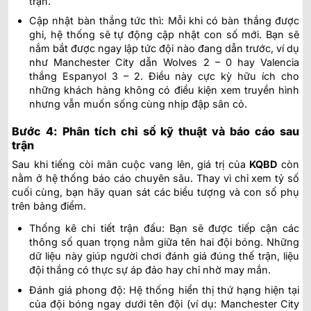
trận.
Cập nhật bàn thắng tức thì: Mỗi khi có bàn thắng được
ghi, hệ thống sẽ tự động cập nhật con số mới. Bạn sẽ
nắm bắt được ngay lập tức đội nào đang dẫn trước, ví dụ
như Manchester City dẫn Wolves 2 – 0 hay Valencia
thắng Espanyol 3 – 2. Điều này cực kỳ hữu ích cho
những khách hàng không có điều kiện xem truyền hình
nhưng vẫn muốn sống cùng nhịp đập sân cỏ.
Bước 4: Phân tích chỉ số kỹ thuật và báo cáo sau
trận
Sau khi tiếng còi mãn cuộc vang lên, giá trị của
KQBD
còn
nằm ở hệ thống báo cáo chuyên sâu. Thay vì chỉ xem tỷ số
cuối cùng, bạn hãy quan sát các biểu tượng và con số phụ
trên bảng điểm.
Thống kê chi tiết trận đấu: Bạn sẽ được tiếp cận các
thông số quan trọng nằm giữa tên hai đội bóng. Những
dữ liệu này giúp người chơi đánh giá đúng thế trận, liệu
đội thắng có thực sự áp đảo hay chỉ nhờ may mắn.
Đánh giá phong độ: Hệ thống hiển thị thứ hạng hiện tại
của đội bóng ngay dưới tên đội (ví dụ: Manchester City