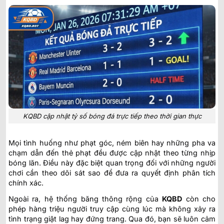
KQBD cập nhật tỷ số bóng đá trực tiếp theo thời gian thực
Mọi tình huống như phạt góc, ném biên hay những pha va
chạm dẫn đến thẻ phạt đều được cập nhật theo từng nhịp
bóng lăn. Điều này đặc biệt quan trọng đối với những người
chơi cần theo dõi sát sao để đưa ra quyết định phân tích
chính xác.
Ngoài ra, hệ thống băng thông rộng của
KQBD
còn cho
phép hàng triệu người truy cập cùng lúc mà không xảy ra
tình trạng giật lag hay đứng trang. Qua đó, bạn sẽ luôn cảm