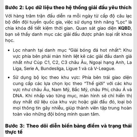
Bước 2: Lọc dữ liệu theo hệ thống giải đấu yêu thích
Với hàng trăm trận đấu diễn ra mỗi ngày từ cấp độ câu lạc
bộ đến đội tuyển quốc gia, việc sử dụng tính năng “Lọc” là
chìa khóa để tiết kiệm thời gian. Quan sát giao diện
KQBD
,
bạn sẽ thấy danh mục các giải đấu được phân loại rất khoa
học.
Lọc nhanh tại danh mục “Giải bóng đá hot nhất”: Khu
vực phía bên phải màn hình liệt kê các giải đấu danh giá
nhất như Cúp C1, C2, C3 châu Âu, Ngoại hạng Anh, La
Liga, Serie A, Bundesliga, Ligue 1 và cả V-League.
Sử dụng bộ lọc theo khu vực: Phía bên trái giao diện
cung cấp các lựa chọn lọc theo “Thế giới” với các khu
vực như châu Âu, Nam Mỹ, Bắc Mỹ, châu Phi, châu Á và
DNA. Khi nhấp vào từng mục, màn hình sẽ chỉ hiển thị
duy nhất dữ liệu của khu vực hoặc giải đấu đó, loại bỏ
mọi thông tin gây nhiễu, giúp thành viên tập trung hoàn
toàn vào những đội bóng mình quan tâm.
Bước 3: Theo dõi diễn biến bảng điểm và trạng thái
thực tế