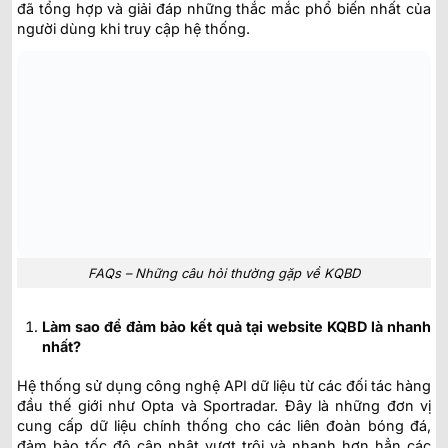
đã tổng hợp và giải đáp những thắc mắc phổ biến nhất của
người dùng khi truy cập hệ thống.
FAQs – Những câu hỏi thường gặp về KQBD
Làm sao để đảm bảo kết quả tại website KQBD là nhanh
nhất?
Hệ thống sử dụng công nghệ API dữ liệu từ các đối tác hàng
đầu thế giới như Opta và Sportradar. Đây là những đơn vị
cung cấp dữ liệu chính thống cho các liên đoàn bóng đá,
đảm bảo tốc độ cập nhật vượt trội và nhanh hơn hẳn các