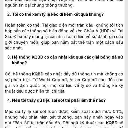
nguồn tin đại chúng thông thường.
Tôi có thể xem tỷ lệ kèo đi kèm kết quả không?
Hoàn toàn có thể. Tại giao diện mỗi trận đấu, chúng tôi tích
hợp sẵn các thông số biến động về kèo Châu Á (HDP) và Tài
Xỉu. Điều này mang lại cái nhìn toàn diện về sự đánh giá của
giới chuyên môn, giúp bạn nắm bắt thế trận một cách sâu
sắc nhất.
Hệ thống KQBD có cập nhật kết quả các giải bóng đá nữ
không?
Có, hệ thống
KQBD
cập nhật đầy đủ thông tin mà không có
sự phân biệt. Từ World Cup nữ, Asian Cup nữ cho đến các
giải vô địch quốc nội, mọi dữ liệu về tỷ số và thống kê kỹ
thuật đều được hiển thị chi tiết.
Nếu tôi thấy dữ liệu sai sót thì phải làm thế nào?
Mặc dù tỷ lệ sai sót luôn được kiểm soát dưới mức 0.1%,
nhưng nếu phát hiện bất thường, bạn hãy nhấn ngay vào
nút “Báo lỗi” tại trận đấu đó. Đội ngũ kỹ thuật của
KQBD
sẽ