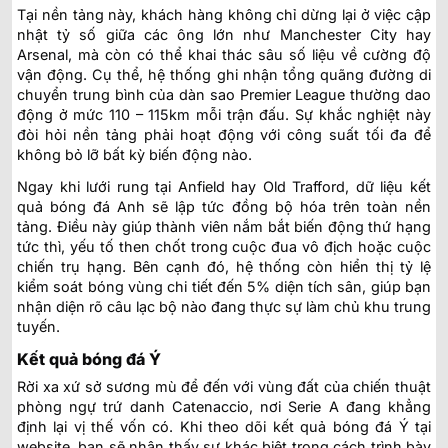
Tại nền tảng này, khách hàng không chỉ dừng lại ở việc cập
nhật tỷ số giữa các ông lớn như Manchester City hay
Arsenal, mà còn có thể khai thác sâu số liệu về cường độ
vận động. Cụ thể, hệ thống ghi nhận tổng quãng đường di
chuyển trung bình của dàn sao Premier League thường dao
động ở mức 110 – 115km mỗi trận đấu. Sự khắc nghiệt này
đòi hỏi nền tảng phải hoạt động với công suất tối đa để
không bỏ lỡ bất kỳ biến động nào.
Ngay khi lưới rung tại Anfield hay Old Trafford, dữ liệu kết
quả bóng đá Anh sẽ lập tức đồng bộ hóa trên toàn nền
tảng. Điều này giúp thành viên nắm bắt biến động thứ hạng
tức thì, yếu tố then chốt trong cuộc đua vô địch hoặc cuộc
chiến trụ hạng. Bên cạnh đó, hệ thống còn hiển thị tỷ lệ
kiểm soát bóng vùng chi tiết đến 5% diện tích sân, giúp bạn
nhận diện rõ câu lạc bộ nào đang thực sự làm chủ khu trung
tuyến.
Kết quả bóng đá Ý
Rời xa xứ sở sương mù để đến với vùng đất của chiến thuật
phòng ngự trứ danh Catenaccio, nơi Serie A đang khẳng
định lại vị thế vốn có. Khi theo dõi kết quả bóng đá Ý tại
website, bạn sẽ nhận thấy sự khác biệt trong cách trình bày