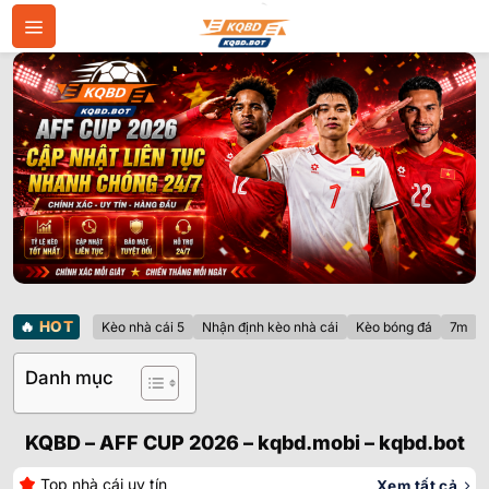
Bỏ
qua
nội
dung
🔥
HOT
Kèo nhà cái 5
Nhận định kèo nhà cái
Kèo bóng đá
7m
Danh mục
KQBD – AFF CUP 2026 – kqbd.mobi – kqbd.bot
Top nhà cái uy tín
Xem tất cả