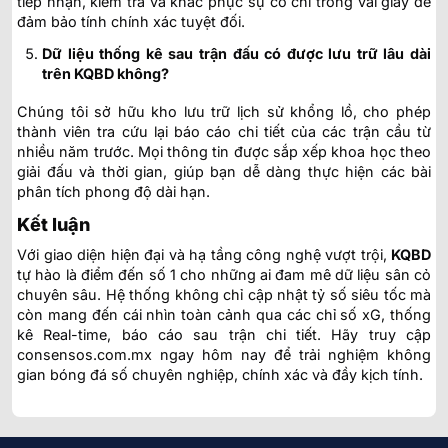
tiếp nhận, kiểm tra và khắc phục sự cố chỉ trong vài giây để
đảm bảo tính chính xác tuyệt đối.
Dữ liệu thống kê sau trận đấu có được lưu trữ lâu dài
trên KQBD không?
Chúng tôi sở hữu kho lưu trữ lịch sử khổng lồ, cho phép
thành viên tra cứu lại báo cáo chi tiết của các trận cầu từ
nhiều năm trước. Mọi thông tin được sắp xếp khoa học theo
giải đấu và thời gian, giúp bạn dễ dàng thực hiện các bài
phân tích phong độ dài hạn.
Kết luận
Với giao diện hiện đại và hạ tầng công nghệ vượt trội,
KQBD
tự hào là điểm đến số 1 cho những ai đam mê dữ liệu sân cỏ
chuyên sâu. Hệ thống không chỉ cập nhật tỷ số siêu tốc mà
còn mang đến cái nhìn toàn cảnh qua các chỉ số xG, thống
kê Real-time, báo cáo sau trận chi tiết. Hãy truy cập
consensos.com.mx ngay hôm nay để trải nghiệm không
gian bóng đá số chuyên nghiệp, chính xác và đầy kịch tính.