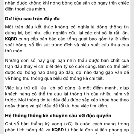
nhận được không khí nóng bỏng của sân cỏ ngay trên chiếc
điện thoại của mình.
Dữ liệu sau trận đầy đủ
Một trận đấu kết thúc không có nghĩa là dòng thông tin
dừng lại, bởi nhu cầu nghiên cứu lại các chỉ số là rất lớn.
KQBD
cung cấp bản báo cáo tổng quát bao gồm tỷ lệ kiểm
soát bóng, số lần sút trúng đích và hiệu suất cứu thua của
thủ môn.
Những con số này giúp bạn nhìn thấu được bản chất của
trận đấu thay vì chỉ biết đến tỷ số cuối cùng. Bạn có thể biết
được đội bóng nào đang áp đảo, đội nào đang gặp vấn đề
về hàng thủ thông qua biểu đồ thống kê chi tiết.
Việc lưu trữ dữ liệu lịch sử cũng là một điểm mạnh, giúp
khách hàng có thể tra cứu lại thông tin của nhiều năm về
trước. Mọi thông tin tại đây đều được sắp xếp khoa học theo
ngày tháng và giải đấu để tối ưu hóa việc tìm kiếm.
Hệ thống thống kê chuyên sâu xG độc quyền
Chỉ số bàn thắng kỳ vọng (xG) là cuộc cách mạng trong
phân tích bóng đá và
KQBD
tự hào là đơn vị tiên phong áp