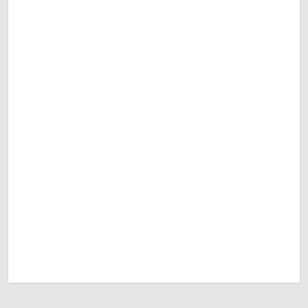
Trận Hot
Tất cả giải đấu
TL Malaysia
Vin88