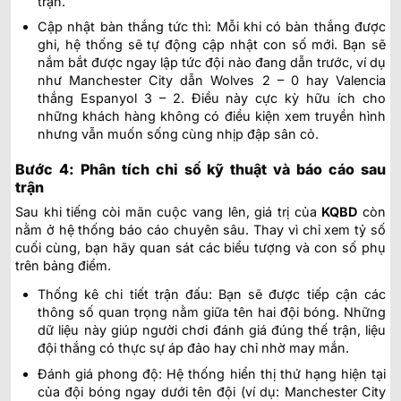
trận.
Cập nhật bàn thắng tức thì: Mỗi khi có bàn thắng được
ghi, hệ thống sẽ tự động cập nhật con số mới. Bạn sẽ
nắm bắt được ngay lập tức đội nào đang dẫn trước, ví dụ
như Manchester City dẫn Wolves 2 – 0 hay Valencia
thắng Espanyol 3 – 2. Điều này cực kỳ hữu ích cho
những khách hàng không có điều kiện xem truyền hình
nhưng vẫn muốn sống cùng nhịp đập sân cỏ.
Bước 4: Phân tích chỉ số kỹ thuật và báo cáo sau
trận
Sau khi tiếng còi mãn cuộc vang lên, giá trị của
KQBD
còn
nằm ở hệ thống báo cáo chuyên sâu. Thay vì chỉ xem tỷ số
cuối cùng, bạn hãy quan sát các biểu tượng và con số phụ
trên bảng điểm.
Thống kê chi tiết trận đấu: Bạn sẽ được tiếp cận các
thông số quan trọng nằm giữa tên hai đội bóng. Những
dữ liệu này giúp người chơi đánh giá đúng thế trận, liệu
đội thắng có thực sự áp đảo hay chỉ nhờ may mắn.
Đánh giá phong độ: Hệ thống hiển thị thứ hạng hiện tại
của đội bóng ngay dưới tên đội (ví dụ: Manchester City