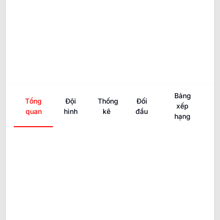
Bảng
Tổng
Đội
Thống
Đối
xếp
quan
hình
kê
đầu
hạng