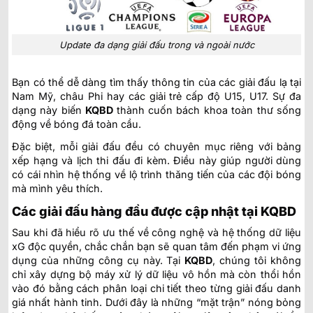
Update đa dạng giải đấu trong và ngoài nước
Bạn có thể dễ dàng tìm thấy thông tin của các giải đấu lạ tại
Nam Mỹ, châu Phi hay các giải trẻ cấp độ U15, U17. Sự đa
dạng này biến
KQBD
thành cuốn bách khoa toàn thư sống
động về bóng đá toàn cầu.
Đặc biệt, mỗi giải đấu đều có chuyên mục riêng với bảng
xếp hạng và lịch thi đấu đi kèm. Điều này giúp người dùng
có cái nhìn hệ thống về lộ trình thăng tiến của các đội bóng
mà mình yêu thích.
Các giải đấu hàng đầu được cập nhật tại KQBD
Sau khi đã hiểu rõ ưu thế về công nghệ và hệ thống dữ liệu
xG độc quyền, chắc chắn bạn sẽ quan tâm đến phạm vi ứng
dụng của những công cụ này. Tại
KQBD
, chúng tôi không
chỉ xây dựng bộ máy xử lý dữ liệu vô hồn mà còn thổi hồn
vào đó bằng cách phân loại chi tiết theo từng giải đấu danh
giá nhất hành tinh. Dưới đây là những “mặt trận” nóng bỏng