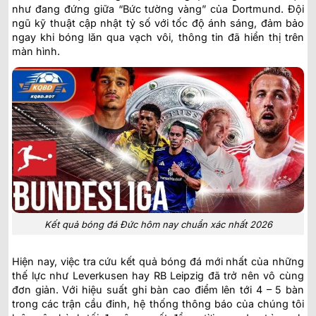
như đang đứng giữa “Bức tường vàng” của Dortmund. Đội
ngũ kỹ thuật cập nhật tỷ số với tốc độ ánh sáng, đảm bảo
ngay khi bóng lăn qua vạch vôi, thông tin đã hiển thị trên
màn hình.
Kết quả bóng đá Đức hôm nay chuẩn xác nhất 2026
Hiện nay, việc tra cứu kết quả bóng đá mới nhất của những
thế lực như Leverkusen hay RB Leipzig đã trở nên vô cùng
đơn giản. Với hiệu suất ghi bàn cao điểm lên tới 4 – 5 bàn
trong các trận cầu đinh, hệ thống thông báo của chúng tôi