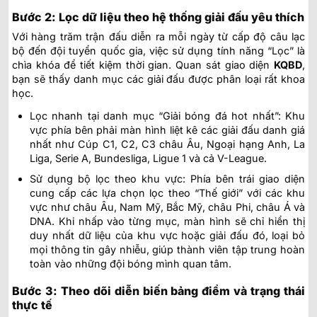
Bước 2: Lọc dữ liệu theo hệ thống giải đấu yêu thích
Với hàng trăm trận đấu diễn ra mỗi ngày từ cấp độ câu lạc
bộ đến đội tuyển quốc gia, việc sử dụng tính năng “Lọc” là
chìa khóa để tiết kiệm thời gian. Quan sát giao diện
KQBD
,
bạn sẽ thấy danh mục các giải đấu được phân loại rất khoa
học.
Lọc nhanh tại danh mục “Giải bóng đá hot nhất”: Khu
vực phía bên phải màn hình liệt kê các giải đấu danh giá
nhất như Cúp C1, C2, C3 châu Âu, Ngoại hạng Anh, La
Liga, Serie A, Bundesliga, Ligue 1 và cả V-League.
Sử dụng bộ lọc theo khu vực: Phía bên trái giao diện
cung cấp các lựa chọn lọc theo “Thế giới” với các khu
vực như châu Âu, Nam Mỹ, Bắc Mỹ, châu Phi, châu Á và
DNA. Khi nhấp vào từng mục, màn hình sẽ chỉ hiển thị
duy nhất dữ liệu của khu vực hoặc giải đấu đó, loại bỏ
mọi thông tin gây nhiễu, giúp thành viên tập trung hoàn
toàn vào những đội bóng mình quan tâm.
Bước 3: Theo dõi diễn biến bảng điểm và trạng thái
thực tế