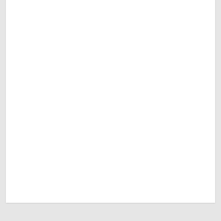
Trận Hot
Tất cả giải đấu
TL Malaysia
Five88