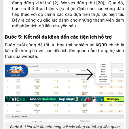
đang đứng vị trí thứ [2], Wolves đứng thứ [20]). Qua đó,
bạn có thể thực hiện việc nhận định cho các vòng đấu
tiếp theo với độ chính xác cao dựa trên thực lực hiện tại.
Đây là công cụ đắc lực dành cho những thành viên đam
mê phân tích dữ liệu chuyên sâu.
Bước 5: Kết nối đa kênh đến các tiện ích hỗ trợ
Bước cuối cùng để tối ưu hóa trải nghiệm tại
KQBD
chính là
kết nối thông tin với các tiện ích liên quan nằm trong hệ sinh
thái của website.
Bước 5: Liên kết đa nền tảng với các công cụ hỗ trợ liên quan