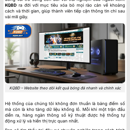
KQBD
ra đời với mục tiêu xóa bỏ mọi rào cản về khoảng
cách và thời gian, giúp thành viên tiếp cận thông tin chỉ sau
vài mili giây.
KQBD – Website theo dõi kết quả bóng đá nhanh và chính xác
Hệ thống của chúng tôi không đơn thuần là bảng điểm số
mà còn là kho tàng dữ liệu khổng lồ. Mỗi khi một trận đấu
diễn ra, hàng ngàn thông số kỹ thuật được hệ thống tự
động xử lý và hiển thị trực quan nhất.