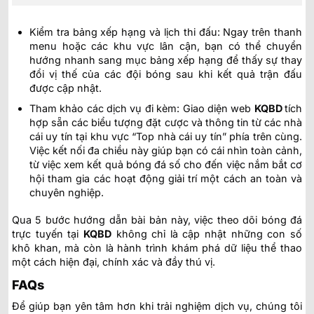
Kiểm tra bảng xếp hạng và lịch thi đấu: Ngay trên thanh
menu hoặc các khu vực lân cận, bạn có thể chuyển
hướng nhanh sang mục bảng xếp hạng để thấy sự thay
đổi vị thế của các đội bóng sau khi kết quả trận đấu
được cập nhật.
Tham khảo các dịch vụ đi kèm: Giao diện web
KQBD
tích
hợp sẵn các biểu tượng đặt cược và thông tin từ các nhà
cái uy tín tại khu vực “Top nhà cái uy tín” phía trên cùng.
Việc kết nối đa chiều này giúp bạn có cái nhìn toàn cảnh,
từ việc xem kết quả bóng đá số cho đến việc nắm bắt cơ
hội tham gia các hoạt động giải trí một cách an toàn và
chuyên nghiệp.
Qua 5 bước hướng dẫn bài bản này, việc theo dõi bóng đá
trực tuyến tại
KQBD
không chỉ là cập nhật những con số
khô khan, mà còn là hành trình khám phá dữ liệu thể thao
một cách hiện đại, chính xác và đầy thú vị.
FAQs
Để giúp bạn yên tâm hơn khi trải nghiệm dịch vụ, chúng tôi