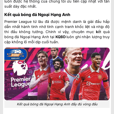
luôn được hệ thống của chúng tôi ưu tiên cập nhật với tần
suất dày đặc nhất.
Kết quả bóng đá Ngoại Hạng Anh
Premier League từ lâu đã được mệnh danh là giải đấu hấp
dẫn nhất hành tinh nhờ tính cạnh tranh khốc liệt và nhịp độ
thi đấu không tưởng. Chính vì vậy, chuyên mục
k
ết quả
bóng đá Ngoại Hạng Anh tại
KQBD
luôn ghi nhận lượng truy
cập khổng lồ mỗi dịp cuối tuần.
Kết quả bóng đá Ngoại Hạng Anh đầy đủ vòng đấu