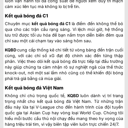
luôn vận hành tối đa công suất để người xem duy trì mạch
cảm xúc liên tục mà không lo bị trễ tin.
Kết quả bóng đá C1
Chuyên mục
kết quả bóng đá C1
là điểm đến không thể bỏ
qua cho các trận cầu rạng sáng. Vì lệch múi giờ, hệ thống
lưu trữ được tối ưu hóa để bạn nắm trọn diễn biến đêm qua
chỉ sau một cái chạm tay vào sáng hôm sau.
KQBD
cung cấp thống kê chi tiết từ vòng bảng đến trận cuối
cùng, với các chỉ số xG đạt độ chính xác đến từng thập
phân. Việc theo dõi kết quả bóng đá trực tiếp tại đấu trường
này giúp chúng ta cảm nhận rõ sự nghiệt ngã của thể thức
knock-out, nơi một sai lầm nhỏ cũng có thể khiến đội bóng
phải trả giá bằng cả mùa giải.
Kết quả bóng đá Việt Nam
Không chỉ chú trọng quốc tế,
KQBD
luôn dành vị trí trang
trọng nhất cho kết quả bóng đá Việt Nam. Từ những trận
đấu nảy lửa tại V-League cho đến hành trình của đội tuyển
quốc gia tại Asian Cup hay vòng loại World Cup. Chúng tôi
hiểu mỗi bước cầu thủ nội chạy đều mang theo hy vọng của
hàng triệu trái tim, vì vậy biên tập viên luôn trực chiến 24/7.