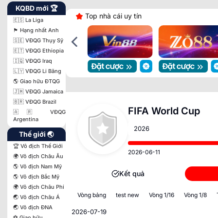
KQBD mới 🏆
Top nhà cái uy tín
🇪🇸 La Liga
🏴󠁧󠁢󠁥󠁮󠁧󠁿 Hạng nhất Anh
🇸🇪 VĐQG Thụy Sỹ
🇪🇹 VĐQG Ethiopia
🇮🇶 VĐQG Iraq
🇱🇾 VĐQG Li Băng
🌎 Giao hữu ĐTQG
🇯🇲 VĐQG Jamaica
🇧🇷 VĐQG Brazil
FIFA World Cup
🇦🇷 VĐQG
Argentina
2026
Thế giới 🌏
🏆 Vô địch Thế Giới
2026-06-11
🌍️ Vô địch Châu Âu
🌎️️ Vô địch Nam Mỹ
Kết quả
🌎️ Vô địch Bắc Mỹ
🌍️️ Vô địch Châu Phi
Vòng bảng
test new
Vòng 1/16
Vòng 1/8
🌏️️ Vô địch Châu Á
🌏️️ Vô địch ĐNA
2026-07-19
⚽️️️ Giao hữu