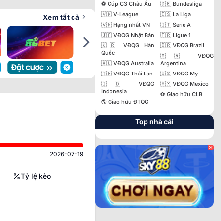
⚽️ Cúp C3 Châu Âu
🇩🇪 Bundesliga
🇻🇳 V-League
🇪🇸 La Liga
Xem tất cả
🇻🇳 Hạng nhất VN
🇮🇹 Serie A
🇯🇵 VĐQG Nhật Bản
🇫🇷 Ligue 1
🇰🇷 VĐQG Hàn
🇧🇷 VĐQG Brazil
Quốc
🇦🇷 VĐQG
🇦🇺 VĐQG Australia
Argentina
🇹🇭 VĐQG Thái Lan
🇺🇸 VĐQG Mỹ
🇮🇩 VĐQG
🇲🇽 VĐQG Mexico
Indonesia
⚽️ Giao hữu CLB
🌎 Giao hữu ĐTQG
Top nhà cái
2026-07-19
Tỷ lệ kèo