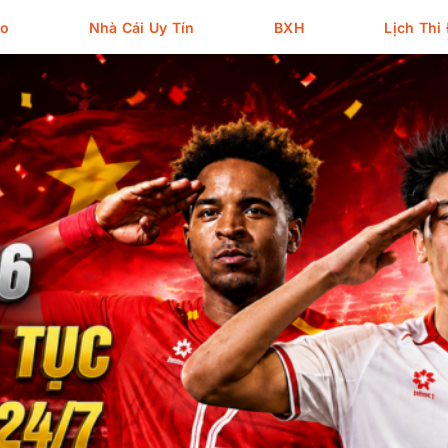
èo
Nhà Cái Uy Tín
BXH
Lịch Thi