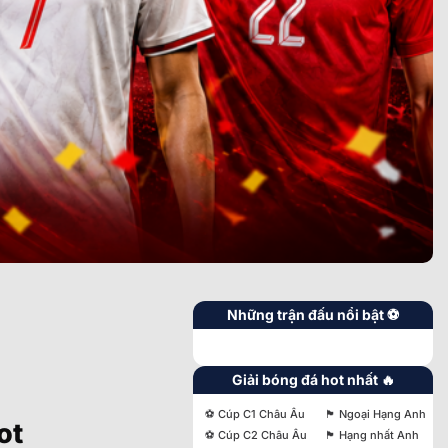
Những trận đấu nổi bật ⚽️
Giải bóng đá hot nhất 🔥
⚽️ Cúp C1 Châu Âu
🏴󠁧󠁢󠁥󠁮󠁧󠁿 Ngoại Hạng Anh
ot
⚽️ Cúp C2 Châu Âu
🏴󠁧󠁢󠁥󠁮󠁧󠁿 Hạng nhất Anh