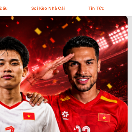
 Đấu
Soi Kèo Nhà Cái
Tin Tức