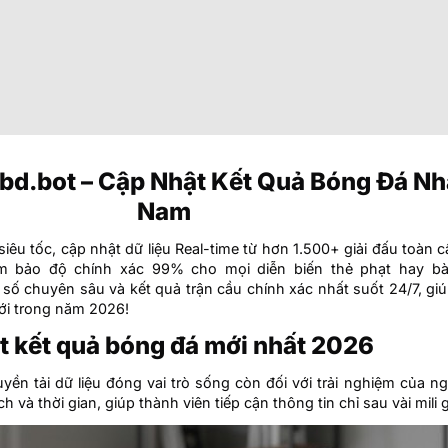
bd.bot – Cập Nhật Kết Quả Bóng Đá Nha
Nam
siêu tốc, cập nhật dữ liệu Real-time từ hơn 1.500+ giải đấu toàn 
ảm bảo độ chính xác 99% cho mọi diễn biến thẻ phạt hay bà
 chuyên sâu và kết quả trận cầu chính xác nhất suốt 24/7, giú
ới trong năm 2026!
t kết quả bóng đá mới nhất 2026
ruyền tải dữ liệu đóng vai trò sống còn đối với trải nghiệm của 
và thời gian, giúp thành viên tiếp cận thông tin chỉ sau vài mili g