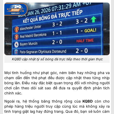
KQBD cập nhật tỷ số bóng đá trực tiếp theo thời gian thực
Mọi tình huống như phạt góc, ném biên hay những pha va
chạm dẫn đến thẻ phạt đều được cập nhật theo từng nhịp
bóng lăn. Điều này đặc biệt quan trọng đối với những người
chơi cần theo dõi sát sao để đưa ra quyết định phân tích
chính xác.
Ngoài ra, hệ thống băng thông rộng của
KQBD
còn cho
phép hàng triệu người truy cập cùng lúc mà không xảy ra
tình trạng giật lag hay đứng trang. Qua đó, bạn sẽ luôn cảm