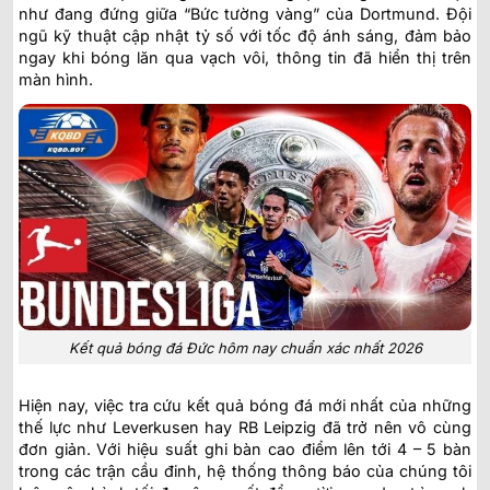
như đang đứng giữa “Bức tường vàng” của Dortmund. Đội
ngũ kỹ thuật cập nhật tỷ số với tốc độ ánh sáng, đảm bảo
ngay khi bóng lăn qua vạch vôi, thông tin đã hiển thị trên
màn hình.
Kết quả bóng đá Đức hôm nay chuẩn xác nhất 2026
Hiện nay, việc tra cứu kết quả bóng đá mới nhất của những
thế lực như Leverkusen hay RB Leipzig đã trở nên vô cùng
đơn giản. Với hiệu suất ghi bàn cao điểm lên tới 4 – 5 bàn
trong các trận cầu đinh, hệ thống thông báo của chúng tôi