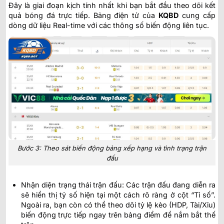
Đây là giai đoạn kịch tính nhất khi bạn bắt đầu theo dõi kết
quả bóng đá trực tiếp. Bảng điện tử của
KQBD
cung cấp
dòng dữ liệu Real-time với các thông số biến động liên tục.
Bước 3: Theo sát biến động bảng xếp hạng và tình trạng trận
đấu
Nhận diện trạng thái trận đấu: Các trận đấu đang diễn ra
sẽ hiển thị tỷ số hiện tại một cách rõ ràng ở cột “Tỉ số”.
Ngoài ra, bạn còn có thể theo dõi tỷ lệ kèo (HDP, Tài/Xỉu)
biến động trực tiếp ngay trên bảng điểm để nắm bắt thế