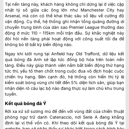
Tại nền tảng này, khách hàng không chỉ dừng lại ở việc cập
nhật tỷ số giữa các ông lớn như Manchester City hay
Arsenal, mà còn có thể khai thác sâu số liệu về cường độ
vận động. Cụ thể, hệ thống ghi nhận tổng quãng đường di
chuyển trung bình của dàn sao Premier League thường dao
động ở mức 110 – 115km mỗi trận đấu. Sự khắc nghiệt này
đòi hỏi nền tảng phải hoạt động với công suất tối đa để
không bỏ lỡ bất kỳ biến động nào.
Ngay khi lưới rung tại Anfield hay Old Trafford, dữ liệu kết
quả bóng đá Anh sẽ lập tức đồng bộ hóa trên toàn nền
tảng. Điều này giúp thành viên nắm bắt biến động thứ hạng
tức thì, yếu tố then chốt trong cuộc đua vô địch hoặc cuộc
chiến trụ hạng. Bên cạnh đó, hệ thống còn hiển thị tỷ lệ
kiểm soát bóng vùng chi tiết đến 5% diện tích sân, giúp bạn
nhận diện rõ câu lạc bộ nào đang thực sự làm chủ khu trung
tuyến.
Kết quả bóng đá Ý
Rời xa xứ sở sương mù để đến với vùng đất của chiến thuật
phòng ngự trứ danh Catenaccio, nơi Serie A đang khẳng
định lại vị thế vốn có. Khi theo dõi kết quả bóng đá Ý tại
website, bạn sẽ nhận thấy sự khác biệt trong cách trình bày