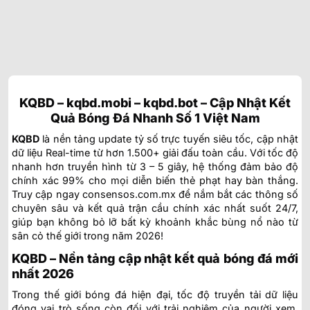
KQBD – kqbd.mobi – kqbd.bot – Cập Nhật Kết
Quả Bóng Đá Nhanh Số 1 Việt Nam
KQBD
là nền tảng update tỷ số trực tuyến siêu tốc, cập nhật
dữ liệu Real-time từ hơn 1.500+ giải đấu toàn cầu. Với tốc độ
nhanh hơn truyền hình từ 3 – 5 giây, hệ thống đảm bảo độ
chính xác 99% cho mọi diễn biến thẻ phạt hay bàn thắng.
Truy cập ngay consensos.com.mx để nắm bắt các thông số
chuyên sâu và kết quả trận cầu chính xác nhất suốt 24/7,
giúp bạn không bỏ lỡ bất kỳ khoảnh khắc bùng nổ nào từ
sân cỏ thế giới trong năm 2026!
KQBD – Nền tảng cập nhật kết quả bóng đá mới
nhất 2026
Trong thế giới bóng đá hiện đại, tốc độ truyền tải dữ liệu
đóng vai trò sống còn đối với trải nghiệm của người xem.