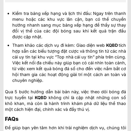
Kiểm tra bảng xếp hạng và lịch thi đấu: Ngay trên thanh
menu hoặc các khu vực lân cận, bạn có thể chuyển
hướng nhanh sang mục bảng xếp hạng để thấy sự thay
đổi vị thế của các đội bóng sau khi kết quả trận đấu
được cập nhật.
Tham khảo các dịch vụ đi kèm: Giao diện web
KQBD
tích
hợp sẵn các biểu tượng đặt cược và thông tin từ các nhà
cái uy tín tại khu vực “Top nhà cái uy tín” phía trên cùng.
Việc kết nối đa chiều này giúp bạn có cái nhìn toàn cảnh,
từ việc xem kết quả bóng đá số cho đến việc nắm bắt cơ
hội tham gia các hoạt động giải trí một cách an toàn và
chuyên nghiệp.
Qua 5 bước hướng dẫn bài bản này, việc theo dõi bóng đá
trực tuyến tại
KQBD
không chỉ là cập nhật những con số
khô khan, mà còn là hành trình khám phá dữ liệu thể thao
một cách hiện đại, chính xác và đầy thú vị.
FAQs
Để giúp bạn yên tâm hơn khi trải nghiệm dịch vụ, chúng tôi