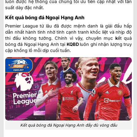
luôn được hệ thống của chúng tôi ưu tiên cập nhật với tần
suất dày đặc nhất.
Kết quả bóng đá Ngoại Hạng Anh
Premier League từ lâu đã được mệnh danh là giải đấu hấp
dẫn nhất hành tinh nhờ tính cạnh tranh khốc liệt và nhịp độ
thi đấu không tưởng. Chính vì vậy, chuyên mục
k
ết quả
bóng đá Ngoại Hạng Anh tại
KQBD
luôn ghi nhận lượng truy
cập khổng lồ mỗi dịp cuối tuần.
Kết quả bóng đá Ngoại Hạng Anh đầy đủ vòng đấu