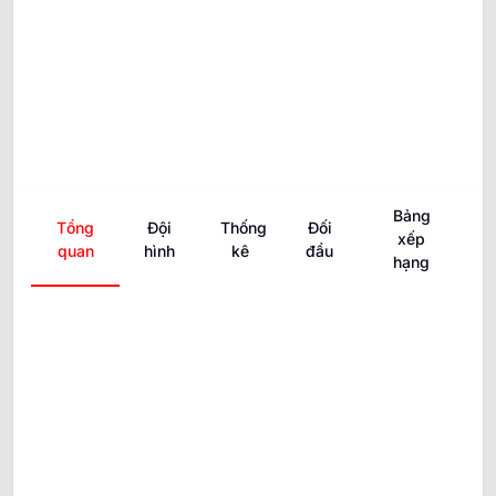
Bảng
Tổng
Đội
Thống
Đối
xếp
quan
hình
kê
đầu
hạng