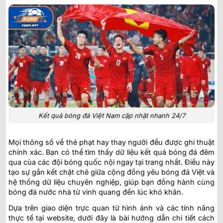
Kết quả bóng đá Việt Nam cập nhật nhanh 24/7
Mọi thông số về thẻ phạt hay thay người đều được ghi thuật
chính xác. Bạn có thể tìm thấy dữ liệu kết quả bóng đá đêm
qua của các đội bóng quốc nội ngay tại trang nhất. Điều này
tạo sự gắn kết chặt chẽ giữa cộng đồng yêu bóng đá Việt và
hệ thống dữ liệu chuyên nghiệp, giúp bạn đồng hành cùng
bóng đá nước nhà từ vinh quang đến lúc khó khăn.
Dựa trên giao diện trực quan từ hình ảnh và các tính năng
thực tế tại website, dưới đây là bài hướng dẫn chi tiết cách