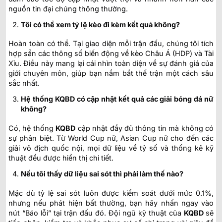
nguồn tin đại chúng thông thường.
Tôi có thể xem tỷ lệ kèo đi kèm kết quả không?
Hoàn toàn có thể. Tại giao diện mỗi trận đấu, chúng tôi tích
hợp sẵn các thông số biến động về kèo Châu Á (HDP) và Tài
Xỉu. Điều này mang lại cái nhìn toàn diện về sự đánh giá của
giới chuyên môn, giúp bạn nắm bắt thế trận một cách sâu
sắc nhất.
Hệ thống KQBD có cập nhật kết quả các giải bóng đá nữ
không?
Có, hệ thống
KQBD
cập nhật đầy đủ thông tin mà không có
sự phân biệt. Từ World Cup nữ, Asian Cup nữ cho đến các
giải vô địch quốc nội, mọi dữ liệu về tỷ số và thống kê kỹ
thuật đều được hiển thị chi tiết.
Nếu tôi thấy dữ liệu sai sót thì phải làm thế nào?
Mặc dù tỷ lệ sai sót luôn được kiểm soát dưới mức 0.1%,
nhưng nếu phát hiện bất thường, bạn hãy nhấn ngay vào
nút “Báo lỗi” tại trận đấu đó. Đội ngũ kỹ thuật của
KQBD
sẽ