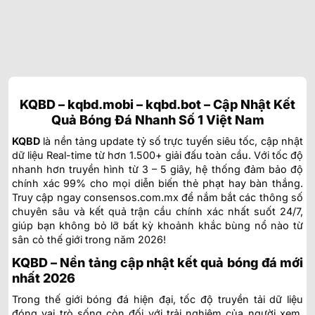
KQBD – kqbd.mobi – kqbd.bot – Cập Nhật Kết
Quả Bóng Đá Nhanh Số 1 Việt Nam
KQBD
là nền tảng update tỷ số trực tuyến siêu tốc, cập nhật
dữ liệu Real-time từ hơn 1.500+ giải đấu toàn cầu. Với tốc độ
nhanh hơn truyền hình từ 3 – 5 giây, hệ thống đảm bảo độ
chính xác 99% cho mọi diễn biến thẻ phạt hay bàn thắng.
Truy cập ngay consensos.com.mx để nắm bắt các thông số
chuyên sâu và kết quả trận cầu chính xác nhất suốt 24/7,
giúp bạn không bỏ lỡ bất kỳ khoảnh khắc bùng nổ nào từ
sân cỏ thế giới trong năm 2026!
KQBD – Nền tảng cập nhật kết quả bóng đá mới
nhất 2026
Trong thế giới bóng đá hiện đại, tốc độ truyền tải dữ liệu
đóng vai trò sống còn đối với trải nghiệm của người xem.