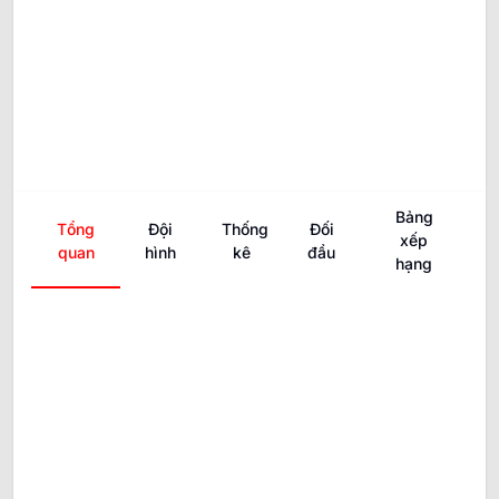
Bảng
Tổng
Đội
Thống
Đối
xếp
quan
hình
kê
đầu
hạng