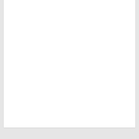
Trận Hot
Tất cả giải đấu
TL Malaysia
Five88