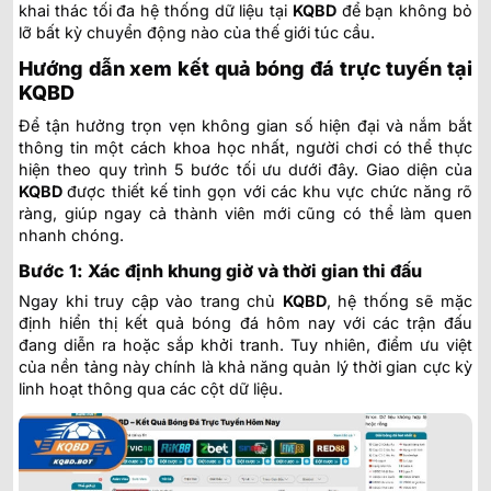
khai thác tối đa hệ thống dữ liệu tại
KQBD
để bạn không bỏ
lỡ bất kỳ chuyển động nào của thế giới túc cầu.
Hướng dẫn xem kết quả bóng đá trực tuyến tại
KQBD
Để tận hưởng trọn vẹn không gian số hiện đại và nắm bắt
thông tin một cách khoa học nhất, người chơi có thể thực
hiện theo quy trình 5 bước tối ưu dưới đây. Giao diện của
KQBD
được thiết kế tinh gọn với các khu vực chức năng rõ
ràng, giúp ngay cả thành viên mới cũng có thể làm quen
nhanh chóng.
Bước 1: Xác định khung giờ và thời gian thi đấu
Ngay khi truy cập vào trang chủ
KQBD
, hệ thống sẽ mặc
định hiển thị kết quả bóng đá hôm nay với các trận đấu
đang diễn ra hoặc sắp khởi tranh. Tuy nhiên, điểm ưu việt
của nền tảng này chính là khả năng quản lý thời gian cực kỳ
linh hoạt thông qua các cột dữ liệu.