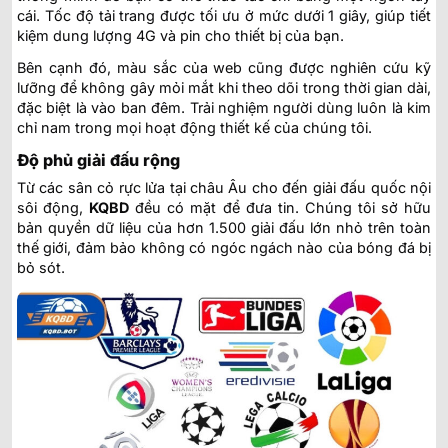
cái. Tốc độ tải trang được tối ưu ở mức dưới 1 giây, giúp tiết
kiệm dung lượng 4G và pin cho thiết bị của bạn.
Bên cạnh đó, màu sắc của web cũng được nghiên cứu kỹ
lưỡng để không gây mỏi mắt khi theo dõi trong thời gian dài,
đặc biệt là vào ban đêm. Trải nghiệm người dùng luôn là kim
chỉ nam trong mọi hoạt động thiết kế của chúng tôi.
Độ phủ giải đấu rộng
Từ các sân cỏ rực lửa tại châu Âu cho đến giải đấu quốc nội
sôi động,
KQBD
đều có mặt để đưa tin. Chúng tôi sở hữu
bản quyền dữ liệu của hơn 1.500 giải đấu lớn nhỏ trên toàn
thế giới, đảm bảo không có ngóc ngách nào của bóng đá bị
bỏ sót.