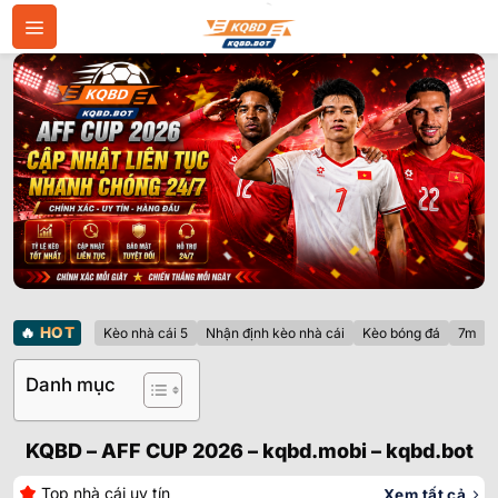
Bỏ
qua
nội
dung
🔥
HOT
Kèo nhà cái 5
Nhận định kèo nhà cái
Kèo bóng đá
7m
Danh mục
KQBD – AFF CUP 2026 – kqbd.mobi – kqbd.bot
Top nhà cái uy tín
Xem tất cả