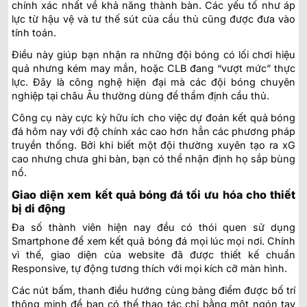
chính xác nhất về khả năng thành bàn. Các yếu tố như áp
lực từ hậu vệ và tư thế sút của cầu thủ cũng được đưa vào
tính toán.
Điều này giúp bạn nhận ra những đội bóng có lối chơi hiệu
quả nhưng kém may mắn, hoặc CLB đang “vượt mức” thực
lực. Đây là công nghệ hiện đại mà các đội bóng chuyên
nghiệp tại châu Âu thường dùng để thẩm định cầu thủ.
Công cụ này cực kỳ hữu ích cho việc dự đoán kết quả bóng
đá hôm nay với độ chính xác cao hơn hẳn các phương pháp
truyền thống. Bởi khi biết một đội thường xuyên tạo ra xG
cao nhưng chưa ghi bàn, bạn có thể nhận định họ sắp bùng
nổ.
Giao diện xem kết quả bóng đá tối ưu hóa cho thiết
bị di động
Đa số thành viên hiện nay đều có thói quen sử dụng
Smartphone để xem kết quả bóng đá mọi lúc mọi nơi. Chính
vì thế, giao diện của website đã được thiết kế chuẩn
Responsive, tự động tương thích với mọi kích cỡ màn hình.
Các nút bấm, thanh điều hướng cùng bảng điểm được bố trí
thông minh để bạn có thể thao tác chỉ bằng một ngón tay