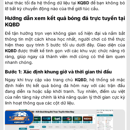
khai thác tối đa hệ thống dữ liệu tại
KQBD
để bạn không bỏ
lỡ bất kỳ chuyển động nào của thế giới túc cầu.
Hướng dẫn xem kết quả bóng đá trực tuyến tại
KQBD
Để tận hưởng trọn vẹn không gian số hiện đại và nắm bắt
thông tin một cách khoa học nhất, người chơi có thể thực
hiện theo quy trình 5 bước tối ưu dưới đây. Giao diện của
KQBD
được thiết kế tinh gọn với các khu vực chức năng rõ
ràng, giúp ngay cả thành viên mới cũng có thể làm quen
nhanh chóng.
Bước 1: Xác định khung giờ và thời gian thi đấu
Ngay khi truy cập vào trang chủ
KQBD
, hệ thống sẽ mặc
định hiển thị kết quả bóng đá hôm nay với các trận đấu
đang diễn ra hoặc sắp khởi tranh. Tuy nhiên, điểm ưu việt
của nền tảng này chính là khả năng quản lý thời gian cực kỳ
linh hoạt thông qua các cột dữ liệu.