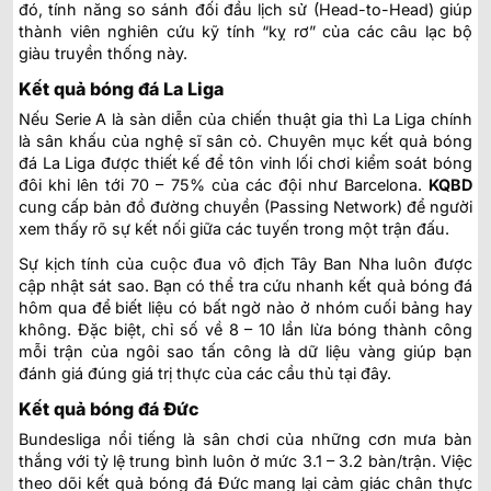
đó, tính năng so sánh đối đầu lịch sử (Head-to-Head) giúp
thành viên nghiên cứu kỹ tính “kỵ rơ” của các câu lạc bộ
giàu truyền thống này.
Kết quả bóng đá La Liga
Nếu Serie A là sàn diễn của chiến thuật gia thì La Liga chính
là sân khấu của nghệ sĩ sân cỏ. Chuyên mục kết quả bóng
đá La Liga được thiết kế để tôn vinh lối chơi kiểm soát bóng
đôi khi lên tới 70 – 75% của các đội như Barcelona.
KQBD
cung cấp bản đồ đường chuyền (Passing Network) để người
xem thấy rõ sự kết nối giữa các tuyến trong một trận đấu.
Sự kịch tính của cuộc đua vô địch Tây Ban Nha luôn được
cập nhật sát sao. Bạn có thể tra cứu nhanh kết quả bóng đá
hôm qua để biết liệu có bất ngờ nào ở nhóm cuối bảng hay
không. Đặc biệt, chỉ số về 8 – 10 lần lừa bóng thành công
mỗi trận của ngôi sao tấn công là dữ liệu vàng giúp bạn
đánh giá đúng giá trị thực của các cầu thủ tại đây.
Kết quả bóng đá Đức
Bundesliga nổi tiếng là sân chơi của những cơn mưa bàn
thắng với tỷ lệ trung bình luôn ở mức 3.1 – 3.2 bàn/trận. Việc
theo dõi kết quả bóng đá Đức mang lại cảm giác chân thực