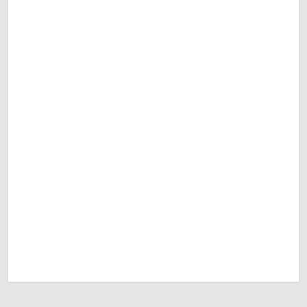
Trận Hot
Tất cả giải đấu
TL Malaysia
Sky88