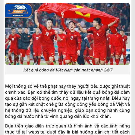
Kết quả bóng đá Việt Nam cập nhật nhanh 24/7
Mọi thông số về thẻ phạt hay thay người đều được ghi thuật
chính xác. Bạn có thể tìm thấy dữ liệu kết quả bóng đá đêm
qua của các đội bóng quốc nội ngay tại trang nhất. Điều này
tạo sự gắn kết chặt chẽ giữa cộng đồng yêu bóng đá Việt và
hệ thống dữ liệu chuyên nghiệp, giúp bạn đồng hành cùng
bóng đá nước nhà từ vinh quang đến lúc khó khăn.
Dựa trên giao diện trực quan từ hình ảnh và các tính năng
thực tế tại website, dưới đây là bài hướng dẫn chi tiết cách