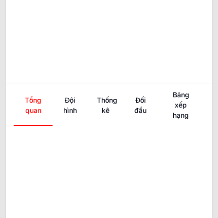
Bảng
Tổng
Đội
Thống
Đối
xếp
quan
hình
kê
đầu
hạng