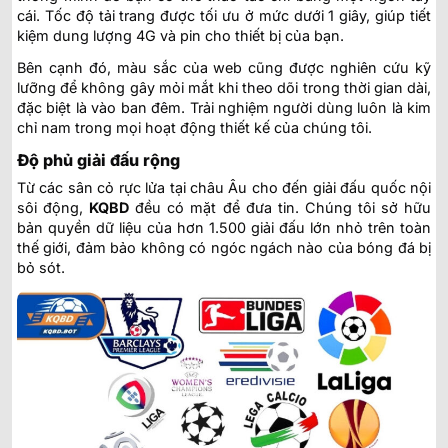
cái. Tốc độ tải trang được tối ưu ở mức dưới 1 giây, giúp tiết
kiệm dung lượng 4G và pin cho thiết bị của bạn.
Bên cạnh đó, màu sắc của web cũng được nghiên cứu kỹ
lưỡng để không gây mỏi mắt khi theo dõi trong thời gian dài,
đặc biệt là vào ban đêm. Trải nghiệm người dùng luôn là kim
chỉ nam trong mọi hoạt động thiết kế của chúng tôi.
Độ phủ giải đấu rộng
Từ các sân cỏ rực lửa tại châu Âu cho đến giải đấu quốc nội
sôi động,
KQBD
đều có mặt để đưa tin. Chúng tôi sở hữu
bản quyền dữ liệu của hơn 1.500 giải đấu lớn nhỏ trên toàn
thế giới, đảm bảo không có ngóc ngách nào của bóng đá bị
bỏ sót.