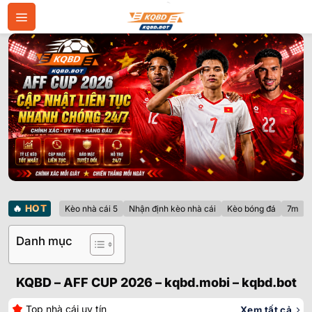
Bỏ
qua
nội
dung
🔥
HOT
Kèo nhà cái 5
Nhận định kèo nhà cái
Kèo bóng đá
7m
Danh mục
KQBD – AFF CUP 2026 – kqbd.mobi – kqbd.bot
Top nhà cái uy tín
Xem tất cả