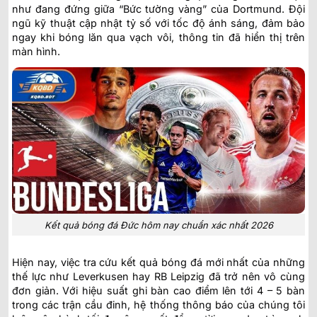
như đang đứng giữa “Bức tường vàng” của Dortmund. Đội
ngũ kỹ thuật cập nhật tỷ số với tốc độ ánh sáng, đảm bảo
ngay khi bóng lăn qua vạch vôi, thông tin đã hiển thị trên
màn hình.
Kết quả bóng đá Đức hôm nay chuẩn xác nhất 2026
Hiện nay, việc tra cứu kết quả bóng đá mới nhất của những
thế lực như Leverkusen hay RB Leipzig đã trở nên vô cùng
đơn giản. Với hiệu suất ghi bàn cao điểm lên tới 4 – 5 bàn
trong các trận cầu đinh, hệ thống thông báo của chúng tôi