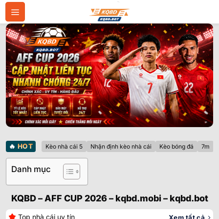
Bỏ
qua
nội
dung
🔥
HOT
Kèo nhà cái 5
Nhận định kèo nhà cái
Kèo bóng đá
7m
Danh mục
KQBD – AFF CUP 2026 – kqbd.mobi – kqbd.bot
Top nhà cái uy tín
Xem tất cả