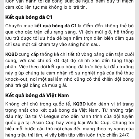
luôn vận hành tối đa công suất để người xem duy trì mạch
cảm xúc liên tục mà không lo bị trễ tin.
Kết quả bóng đá C1
Chuyên mục
kết quả bóng đá C1
là điểm đến không thể bỏ
qua cho các trận cầu rạng sáng. Vì lệch múi giờ, hệ thống
lưu trữ được tối ưu hóa để bạn nắm trọn diễn biến đêm qua
chỉ sau một cái chạm tay vào sáng hôm sau.
KQBD
cung cấp thống kê chi tiết từ vòng bảng đến trận cuối
cùng, với các chỉ số xG đạt độ chính xác đến từng thập
phân. Việc theo dõi kết quả bóng đá trực tiếp tại đấu trường
này giúp chúng ta cảm nhận rõ sự nghiệt ngã của thể thức
knock-out, nơi một sai lầm nhỏ cũng có thể khiến đội bóng
phải trả giá bằng cả mùa giải.
Kết quả bóng đá Việt Nam
Không chỉ chú trọng quốc tế,
KQBD
luôn dành vị trí trang
trọng nhất cho kết quả bóng đá Việt Nam. Từ những trận
đấu nảy lửa tại V-League cho đến hành trình của đội tuyển
quốc gia tại Asian Cup hay vòng loại World Cup. Chúng tôi
hiểu mỗi bước cầu thủ nội chạy đều mang theo hy vọng của
hàng triệu trái tim, vì vậy biên tập viên luôn trực chiến 24/7.