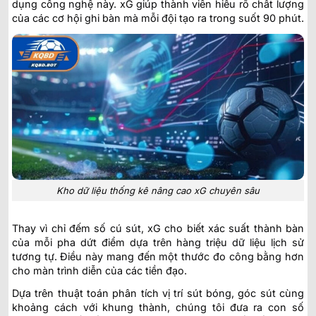
dụng công nghệ này. xG giúp thành viên hiểu rõ chất lượng
của các cơ hội ghi bàn mà mỗi đội tạo ra trong suốt 90 phút.
Kho dữ liệu thống kê nâng cao xG chuyên sâu
Thay vì chỉ đếm số cú sút, xG cho biết xác suất thành bàn
của mỗi pha dứt điểm dựa trên hàng triệu dữ liệu lịch sử
tương tự. Điều này mang đến một thước đo công bằng hơn
cho màn trình diễn của các tiền đạo.
Dựa trên thuật toán phân tích vị trí sút bóng, góc sút cùng
khoảng cách với khung thành, chúng tôi đưa ra con số