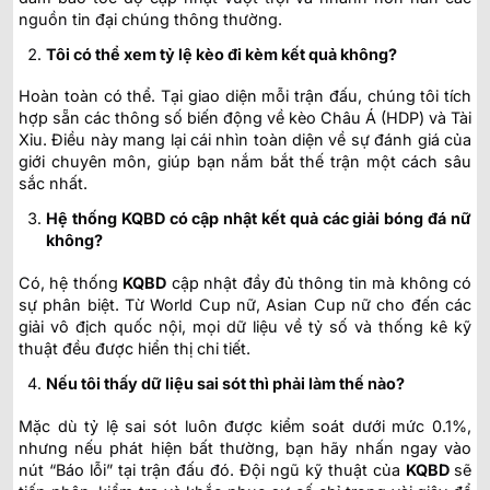
nguồn tin đại chúng thông thường.
Tôi có thể xem tỷ lệ kèo đi kèm kết quả không?
Hoàn toàn có thể. Tại giao diện mỗi trận đấu, chúng tôi tích
hợp sẵn các thông số biến động về kèo Châu Á (HDP) và Tài
Xỉu. Điều này mang lại cái nhìn toàn diện về sự đánh giá của
giới chuyên môn, giúp bạn nắm bắt thế trận một cách sâu
sắc nhất.
Hệ thống KQBD có cập nhật kết quả các giải bóng đá nữ
không?
Có, hệ thống
KQBD
cập nhật đầy đủ thông tin mà không có
sự phân biệt. Từ World Cup nữ, Asian Cup nữ cho đến các
giải vô địch quốc nội, mọi dữ liệu về tỷ số và thống kê kỹ
thuật đều được hiển thị chi tiết.
Nếu tôi thấy dữ liệu sai sót thì phải làm thế nào?
Mặc dù tỷ lệ sai sót luôn được kiểm soát dưới mức 0.1%,
nhưng nếu phát hiện bất thường, bạn hãy nhấn ngay vào
nút “Báo lỗi” tại trận đấu đó. Đội ngũ kỹ thuật của
KQBD
sẽ