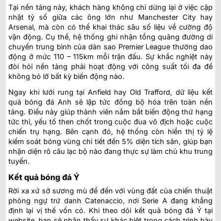
Tại nền tảng này, khách hàng không chỉ dừng lại ở việc cập
nhật tỷ số giữa các ông lớn như Manchester City hay
Arsenal, mà còn có thể khai thác sâu số liệu về cường độ
vận động. Cụ thể, hệ thống ghi nhận tổng quãng đường di
chuyển trung bình của dàn sao Premier League thường dao
động ở mức 110 – 115km mỗi trận đấu. Sự khắc nghiệt này
đòi hỏi nền tảng phải hoạt động với công suất tối đa để
không bỏ lỡ bất kỳ biến động nào.
Ngay khi lưới rung tại Anfield hay Old Trafford, dữ liệu kết
quả bóng đá Anh sẽ lập tức đồng bộ hóa trên toàn nền
tảng. Điều này giúp thành viên nắm bắt biến động thứ hạng
tức thì, yếu tố then chốt trong cuộc đua vô địch hoặc cuộc
chiến trụ hạng. Bên cạnh đó, hệ thống còn hiển thị tỷ lệ
kiểm soát bóng vùng chi tiết đến 5% diện tích sân, giúp bạn
nhận diện rõ câu lạc bộ nào đang thực sự làm chủ khu trung
tuyến.
Kết quả bóng đá Ý
Rời xa xứ sở sương mù để đến với vùng đất của chiến thuật
phòng ngự trứ danh Catenaccio, nơi Serie A đang khẳng
định lại vị thế vốn có. Khi theo dõi kết quả bóng đá Ý tại
website, bạn sẽ nhận thấy sự khác biệt trong cách trình bày