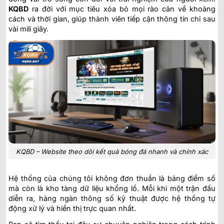
KQBD
ra đời với mục tiêu xóa bỏ mọi rào cản về khoảng
cách và thời gian, giúp thành viên tiếp cận thông tin chỉ sau
vài mili giây.
KQBD – Website theo dõi kết quả bóng đá nhanh và chính xác
Hệ thống của chúng tôi không đơn thuần là bảng điểm số
mà còn là kho tàng dữ liệu khổng lồ. Mỗi khi một trận đấu
diễn ra, hàng ngàn thông số kỹ thuật được hệ thống tự
động xử lý và hiển thị trực quan nhất.