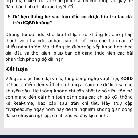
tiếp nhận, kiểm tra và khắc phục sự cố chỉ trong vài giây để
đảm bảo tính chính xác tuyệt đối.
Dữ liệu thống kê sau trận đấu có được lưu trữ lâu dài
trên KQBD không?
Chúng tôi sở hữu kho lưu trữ lịch sử khổng lồ, cho phép
thành viên tra cứu lại báo cáo chi tiết của các trận cầu từ
nhiều năm trước. Mọi thông tin được sắp xếp khoa học theo
giải đấu và thời gian, giúp bạn dễ dàng thực hiện các bài
phân tích phong độ dài hạn.
Kết luận
Với giao diện hiện đại và hạ tầng công nghệ vượt trội,
KQBD
tự hào là điểm đến số 1 cho những ai đam mê dữ liệu sân cỏ
chuyên sâu. Hệ thống không chỉ cập nhật tỷ số siêu tốc mà
còn mang đến cái nhìn toàn cảnh qua các chỉ số xG, thống
kê Real-time, báo cáo sau trận chi tiết. Hãy truy cập
myspeed.my ngay hôm nay để trải nghiệm không gian bóng
đá số chuyên nghiệp, chính xác và đầy kịch tính.