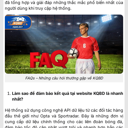
đã tổng hợp và giải đáp những thắc mắc phổ biến nhất của
người dùng khi truy cập hệ thống.
FAQs – Những câu hỏi thường gặp về KQBD
Làm sao để đảm bảo kết quả tại website KQBD là nhanh
nhất?
Hệ thống sử dụng công nghệ API dữ liệu từ các đối tác hàng
đầu thế giới như Opta và Sportradar. Đây là những đơn vị
cung cấp dữ liệu chính thống cho các liên đoàn bóng đá,
đảm bảo tốc độ cập nhật vượt trội và nhanh hơn hẳn các