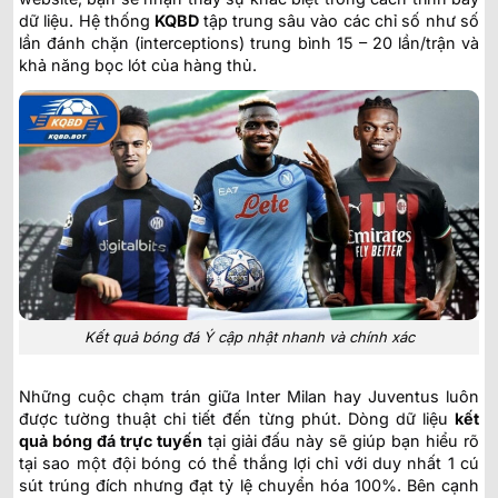
dữ liệu. Hệ thống
KQBD
tập trung sâu vào các chỉ số như số
lần đánh chặn (interceptions) trung bình 15 – 20 lần/trận và
khả năng bọc lót của hàng thủ.
Kết quả bóng đá Ý cập nhật nhanh và chính xác
Những cuộc chạm trán giữa Inter Milan hay Juventus luôn
được tường thuật chi tiết đến từng phút. Dòng dữ liệu
kết
quả bóng đá trực tuyến
tại giải đấu này sẽ giúp bạn hiểu rõ
tại sao một đội bóng có thể thắng lợi chỉ với duy nhất 1 cú
sút trúng đích nhưng đạt tỷ lệ chuyển hóa 100%. Bên cạnh