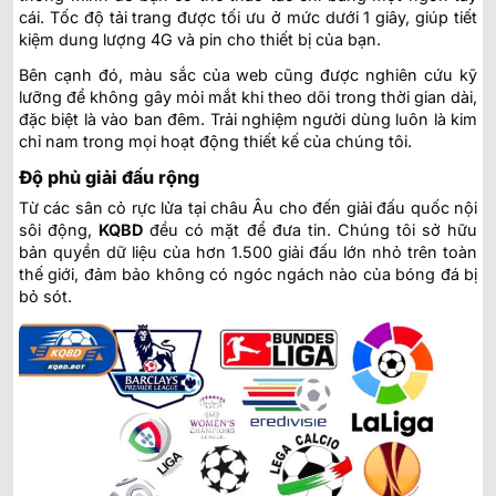
cái. Tốc độ tải trang được tối ưu ở mức dưới 1 giây, giúp tiết
kiệm dung lượng 4G và pin cho thiết bị của bạn.
Bên cạnh đó, màu sắc của web cũng được nghiên cứu kỹ
lưỡng để không gây mỏi mắt khi theo dõi trong thời gian dài,
đặc biệt là vào ban đêm. Trải nghiệm người dùng luôn là kim
chỉ nam trong mọi hoạt động thiết kế của chúng tôi.
Độ phủ giải đấu rộng
Từ các sân cỏ rực lửa tại châu Âu cho đến giải đấu quốc nội
sôi động,
KQBD
đều có mặt để đưa tin. Chúng tôi sở hữu
bản quyền dữ liệu của hơn 1.500 giải đấu lớn nhỏ trên toàn
thế giới, đảm bảo không có ngóc ngách nào của bóng đá bị
bỏ sót.