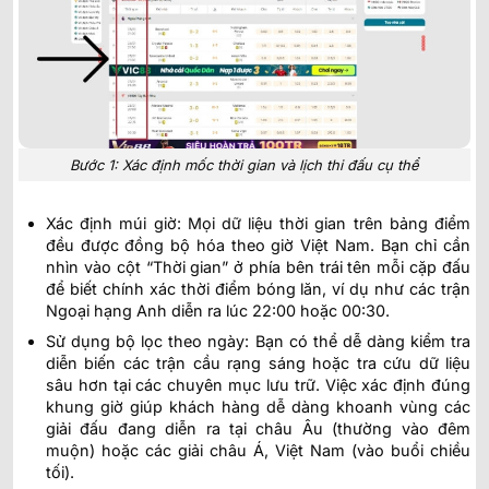
Bước 1: Xác định mốc thời gian và lịch thi đấu cụ thể
Xác định múi giờ: Mọi dữ liệu thời gian trên bảng điểm
đều được đồng bộ hóa theo giờ Việt Nam. Bạn chỉ cần
nhìn vào cột “Thời gian” ở phía bên trái tên mỗi cặp đấu
để biết chính xác thời điểm bóng lăn, ví dụ như các trận
Ngoại hạng Anh diễn ra lúc 22:00 hoặc 00:30.
Sử dụng bộ lọc theo ngày: Bạn có thể dễ dàng kiểm tra
diễn biến các trận cầu rạng sáng hoặc tra cứu dữ liệu
sâu hơn tại các chuyên mục lưu trữ. Việc xác định đúng
khung giờ giúp khách hàng dễ dàng khoanh vùng các
giải đấu đang diễn ra tại châu Âu (thường vào đêm
muộn) hoặc các giải châu Á, Việt Nam (vào buổi chiều
tối).