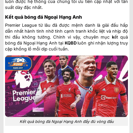
luôn được hệ thống của chúng tôi ưu tiên cập nhật với tần
suất dày đặc nhất.
Kết quả bóng đá Ngoại Hạng Anh
Premier League từ lâu đã được mệnh danh là giải đấu hấp
dẫn nhất hành tinh nhờ tính cạnh tranh khốc liệt và nhịp độ
thi đấu không tưởng. Chính vì vậy, chuyên mục
k
ết quả
bóng đá Ngoại Hạng Anh tại
KQBD
luôn ghi nhận lượng truy
cập khổng lồ mỗi dịp cuối tuần.
Kết quả bóng đá Ngoại Hạng Anh đầy đủ vòng đấu