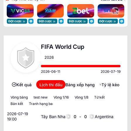
FIFA World Cup
2026
2026-06-11
2026-07-19
Kết quả
Lịch thi đấu
Bảng xếp hạng
Tỷ lệ kèo
Vòng bảng
test new
Vòng 1/16
Vòng 1/8
Tứ kết
Bán kết
Tranh hạng ba
Chung kết
2026-07-19
Tây Ban Nha
0
-
0
Argentina
19:00