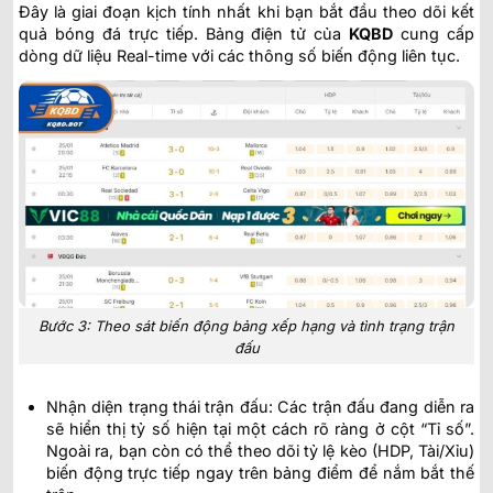
Đây là giai đoạn kịch tính nhất khi bạn bắt đầu theo dõi kết
quả bóng đá trực tiếp. Bảng điện tử của
KQBD
cung cấp
dòng dữ liệu Real-time với các thông số biến động liên tục.
Bước 3: Theo sát biến động bảng xếp hạng và tình trạng trận
đấu
Nhận diện trạng thái trận đấu: Các trận đấu đang diễn ra
sẽ hiển thị tỷ số hiện tại một cách rõ ràng ở cột “Tỉ số”.
Ngoài ra, bạn còn có thể theo dõi tỷ lệ kèo (HDP, Tài/Xỉu)
biến động trực tiếp ngay trên bảng điểm để nắm bắt thế