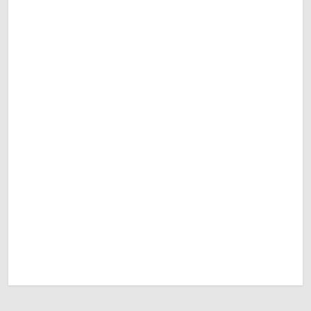
Trận Hot
Tất cả giải đấu
TL Malaysia
Five88