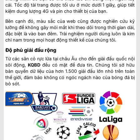
cái. Tốc độ tải trang được tối ưu ở mức dưới 1 giây, giúp tiết
kiệm dung lượng 4G và pin cho thiết bị của bạn.
Bên cạnh đó, màu sắc của web cũng được nghiên cứu kỹ
lưỡng để không gây mỏi mắt khi theo dõi trong thời gian dài,
đặc biệt là vào ban đêm. Trải nghiệm người dùng luôn là kim
chỉ nam trong mọi hoạt động thiết kế của chúng tôi.
Độ phủ giải đấu rộng
Từ các sân cỏ rực lửa tại châu Âu cho đến giải đấu quốc nội
sôi động,
KQBD
đều có mặt để đưa tin. Chúng tôi sở hữu
bản quyền dữ liệu của hơn 1.500 giải đấu lớn nhỏ trên toàn
thế giới, đảm bảo không có ngóc ngách nào của bóng đá bị
bỏ sót.