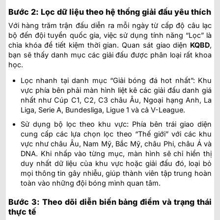
Bước 2: Lọc dữ liệu theo hệ thống giải đấu yêu thích
Với hàng trăm trận đấu diễn ra mỗi ngày từ cấp độ câu lạc
bộ đến đội tuyển quốc gia, việc sử dụng tính năng “Lọc” là
chìa khóa để tiết kiệm thời gian. Quan sát giao diện
KQBD
,
bạn sẽ thấy danh mục các giải đấu được phân loại rất khoa
học.
Lọc nhanh tại danh mục “Giải bóng đá hot nhất”: Khu
vực phía bên phải màn hình liệt kê các giải đấu danh giá
nhất như Cúp C1, C2, C3 châu Âu, Ngoại hạng Anh, La
Liga, Serie A, Bundesliga, Ligue 1 và cả V-League.
Sử dụng bộ lọc theo khu vực: Phía bên trái giao diện
cung cấp các lựa chọn lọc theo “Thế giới” với các khu
vực như châu Âu, Nam Mỹ, Bắc Mỹ, châu Phi, châu Á và
DNA. Khi nhấp vào từng mục, màn hình sẽ chỉ hiển thị
duy nhất dữ liệu của khu vực hoặc giải đấu đó, loại bỏ
mọi thông tin gây nhiễu, giúp thành viên tập trung hoàn
toàn vào những đội bóng mình quan tâm.
Bước 3: Theo dõi diễn biến bảng điểm và trạng thái
thực tế