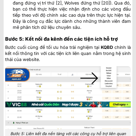
đang đứng vị trí thứ [2], Wolves đứng thứ [20]). Qua đó,
bạn có thể thực hiện việc nhận định cho các vòng đấu
tiếp theo với độ chính xác cao dựa trên thực lực hiện tại.
Đây là công cụ đắc lực dành cho những thành viên đam
mê phân tích dữ liệu chuyên sâu.
Bước 5: Kết nối đa kênh đến các tiện ích hỗ trợ
Bước cuối cùng để tối ưu hóa trải nghiệm tại
KQBD
chính là
kết nối thông tin với các tiện ích liên quan nằm trong hệ sinh
thái của website.
Bước 5: Liên kết đa nền tảng với các công cụ hỗ trợ liên quan