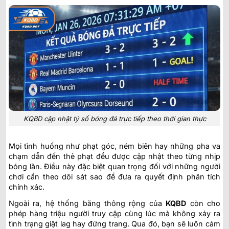
KQBD cập nhật tỷ số bóng đá trực tiếp theo thời gian thực
Mọi tình huống như phạt góc, ném biên hay những pha va
chạm dẫn đến thẻ phạt đều được cập nhật theo từng nhịp
bóng lăn. Điều này đặc biệt quan trọng đối với những người
chơi cần theo dõi sát sao để đưa ra quyết định phân tích
chính xác.
Ngoài ra, hệ thống băng thông rộng của
KQBD
còn cho
phép hàng triệu người truy cập cùng lúc mà không xảy ra
tình trạng giật lag hay đứng trang. Qua đó, bạn sẽ luôn cảm