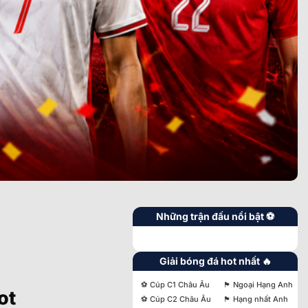
Những trận đấu nổi bật ⚽️
Giải bóng đá hot nhất 🔥
⚽️ Cúp C1 Châu Âu
🏴󠁧󠁢󠁥󠁮󠁧󠁿 Ngoại Hạng Anh
ot
⚽️ Cúp C2 Châu Âu
🏴󠁧󠁢󠁥󠁮󠁧󠁿 Hạng nhất Anh