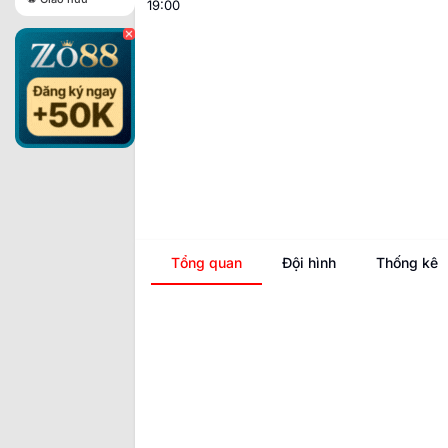
19:00
Tổng quan
Đội hình
Thống kê