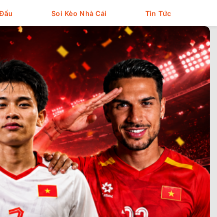
 Đấu
Soi Kèo Nhà Cái
Tin Tức