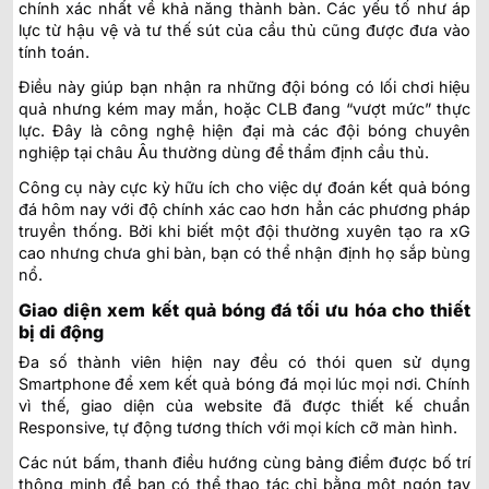
chính xác nhất về khả năng thành bàn. Các yếu tố như áp
lực từ hậu vệ và tư thế sút của cầu thủ cũng được đưa vào
tính toán.
Điều này giúp bạn nhận ra những đội bóng có lối chơi hiệu
quả nhưng kém may mắn, hoặc CLB đang “vượt mức” thực
lực. Đây là công nghệ hiện đại mà các đội bóng chuyên
nghiệp tại châu Âu thường dùng để thẩm định cầu thủ.
Công cụ này cực kỳ hữu ích cho việc dự đoán kết quả bóng
đá hôm nay với độ chính xác cao hơn hẳn các phương pháp
truyền thống. Bởi khi biết một đội thường xuyên tạo ra xG
cao nhưng chưa ghi bàn, bạn có thể nhận định họ sắp bùng
nổ.
Giao diện xem kết quả bóng đá tối ưu hóa cho thiết
bị di động
Đa số thành viên hiện nay đều có thói quen sử dụng
Smartphone để xem kết quả bóng đá mọi lúc mọi nơi. Chính
vì thế, giao diện của website đã được thiết kế chuẩn
Responsive, tự động tương thích với mọi kích cỡ màn hình.
Các nút bấm, thanh điều hướng cùng bảng điểm được bố trí
thông minh để bạn có thể thao tác chỉ bằng một ngón tay