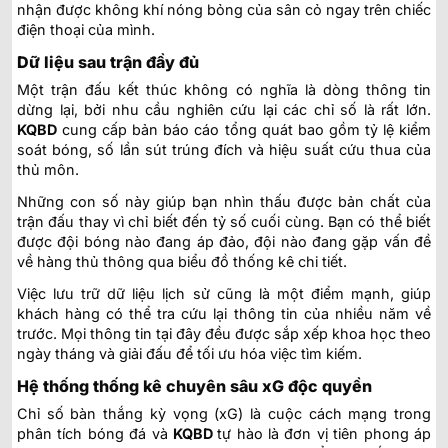
nhận được không khí nóng bỏng của sân cỏ ngay trên chiếc
điện thoại của mình.
Dữ liệu sau trận đầy đủ
Một trận đấu kết thúc không có nghĩa là dòng thông tin
dừng lại, bởi nhu cầu nghiên cứu lại các chỉ số là rất lớn.
KQBD
cung cấp bản báo cáo tổng quát bao gồm tỷ lệ kiểm
soát bóng, số lần sút trúng đích và hiệu suất cứu thua của
thủ môn.
Những con số này giúp bạn nhìn thấu được bản chất của
trận đấu thay vì chỉ biết đến tỷ số cuối cùng. Bạn có thể biết
được đội bóng nào đang áp đảo, đội nào đang gặp vấn đề
về hàng thủ thông qua biểu đồ thống kê chi tiết.
Việc lưu trữ dữ liệu lịch sử cũng là một điểm mạnh, giúp
khách hàng có thể tra cứu lại thông tin của nhiều năm về
trước. Mọi thông tin tại đây đều được sắp xếp khoa học theo
ngày tháng và giải đấu để tối ưu hóa việc tìm kiếm.
Hệ thống thống kê chuyên sâu xG độc quyền
Chỉ số bàn thắng kỳ vọng (xG) là cuộc cách mạng trong
phân tích bóng đá và
KQBD
tự hào là đơn vị tiên phong áp