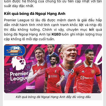
luôn được hệ thống của chúng tôi ưu tiên cập nhật với tần
suất dày đặc nhất.
Kết quả bóng đá Ngoại Hạng Anh
Premier League từ lâu đã được mệnh danh là giải đấu hấp
dẫn nhất hành tinh nhờ tính cạnh tranh khốc liệt và nhịp độ
thi đấu không tưởng. Chính vì vậy, chuyên mục
k
ết quả
bóng đá Ngoại Hạng Anh tại
KQBD
luôn ghi nhận lượng truy
cập khổng lồ mỗi dịp cuối tuần.
Kết quả bóng đá Ngoại Hạng Anh đầy đủ vòng đấu