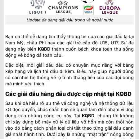
Update đa dạng giải đấu trong và ngoài nước
Bạn có thể dễ dàng tìm thấy thông tin của các giải đấu lạ tại
Nam Mỹ, châu Phi hay các giải trẻ cấp độ U15, U17. Sự đa
dạng này biến
KQBD
thành cuốn bách khoa toàn thư sống
động về bóng đá toàn cầu.
Đặc biệt, mỗi giải đấu đều có chuyên mục riêng với bảng
xếp hạng và lịch thi đấu đi kèm. Điều này giúp người dùng
có cái nhìn hệ thống về lộ trình thăng tiến của các đội bóng
mà mình yêu thích.
Các giải đấu hàng đầu được cập nhật tại KQBD
Sau khi đã hiểu rõ ưu thế về công nghệ và hệ thống dữ liệu
xG độc quyền, chắc chắn bạn sẽ quan tâm đến phạm vi ứng
dụng của những công cụ này. Tại
KQBD
, chúng tôi không
chỉ xây dựng bộ máy xử lý dữ liệu vô hồn mà còn thổi hồn
vào đó bằng cách phân loại chi tiết theo từng giải đấu danh
giá nhất hành tinh. Dưới đây là những “mặt trận” nóng bỏng