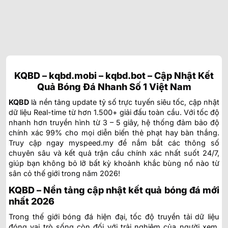
KQBD – kqbd.mobi – kqbd.bot – Cập Nhật Kết
Quả Bóng Đá Nhanh Số 1 Việt Nam
KQBD
là nền tảng update tỷ số trực tuyến siêu tốc, cập nhật
dữ liệu Real-time từ hơn 1.500+ giải đấu toàn cầu. Với tốc độ
nhanh hơn truyền hình từ 3 – 5 giây, hệ thống đảm bảo độ
chính xác 99% cho mọi diễn biến thẻ phạt hay bàn thắng.
Truy cập ngay myspeed.my để nắm bắt các thông số
chuyên sâu và kết quả trận cầu chính xác nhất suốt 24/7,
giúp bạn không bỏ lỡ bất kỳ khoảnh khắc bùng nổ nào từ
sân cỏ thế giới trong năm 2026!
KQBD – Nền tảng cập nhật kết quả bóng đá mới
nhất 2026
Trong thế giới bóng đá hiện đại, tốc độ truyền tải dữ liệu
đóng vai trò sống còn đối với trải nghiệm của người xem.