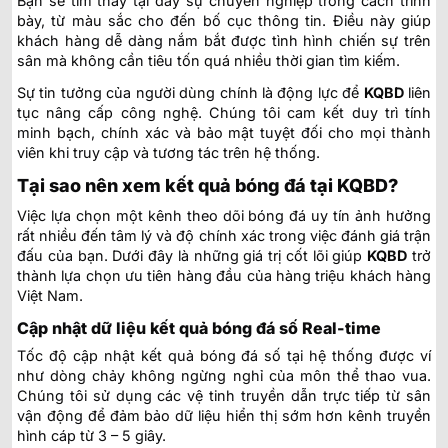
Bạn sẽ tìm thấy tại đây sự chuyên nghiệp trong cách trình
bày, từ màu sắc cho đến bố cục thông tin. Điều này giúp
khách hàng dễ dàng nắm bắt được tình hình chiến sự trên
sân mà không cần tiêu tốn quá nhiều thời gian tìm kiếm.
Sự tin tưởng của người dùng chính là động lực để
KQBD
liên
tục nâng cấp công nghệ. Chúng tôi cam kết duy trì tính
minh bạch, chính xác và bảo mật tuyệt đối cho mọi thành
viên khi truy cập và tương tác trên hệ thống.
Tại sao nên xem kết quả bóng đá tại KQBD?
Việc lựa chọn một kênh theo dõi bóng đá uy tín ảnh hưởng
rất nhiều đến tâm lý và độ chính xác trong việc đánh giá trận
đấu của bạn. Dưới đây là những giá trị cốt lõi giúp
KQBD
trở
thành lựa chọn ưu tiên hàng đầu của hàng triệu khách hàng
Việt Nam.
Cập nhật dữ liệu kết quả bóng đá số Real-time
Tốc độ cập nhật kết quả bóng đá số tại hệ thống được ví
như dòng chảy không ngừng nghỉ của môn thể thao vua.
Chúng tôi sử dụng các vệ tinh truyền dẫn trực tiếp từ sân
vận động để đảm bảo dữ liệu hiển thị sớm hơn kênh truyền
hình cáp từ 3 – 5 giây.