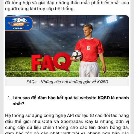
đã tổng hợp và giải đáp những thắc mắc phổ biến nhất của
người dùng khi truy cập hệ thống.
FAQs – Những câu hỏi thường gặp về KQBD
Làm sao để đảm bảo kết quả tại website KQBD là nhanh
nhất?
Hệ thống sử dụng công nghệ API dữ liệu từ các đối tác hàng
đầu thế giới như Opta và Sportradar. Đây là những đơn vị
cung cấp dữ liệu chính thống cho các liên đoàn bóng đá,
đảm bảo tốc độ cập nhật vượt trội và nhanh hơn hẳn các